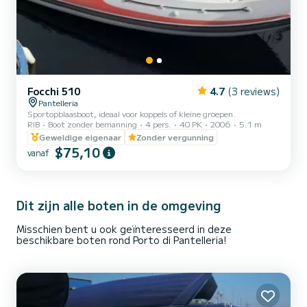
Focchi 510
4.7
(3 reviews)
Pantelleria
Sportopblaasboot, ideaal voor koppels of kleine groepen.
RIB
Boot zonder bemanning
4 pers.
40 PK
2006
5.1 m
Geweldige eigenaar
Zonder vergunning
$75,10
vanaf
Dit zijn alle boten in de omgeving
Misschien bent u ook geïnteresseerd in deze
beschikbare boten rond Porto di Pantelleria!