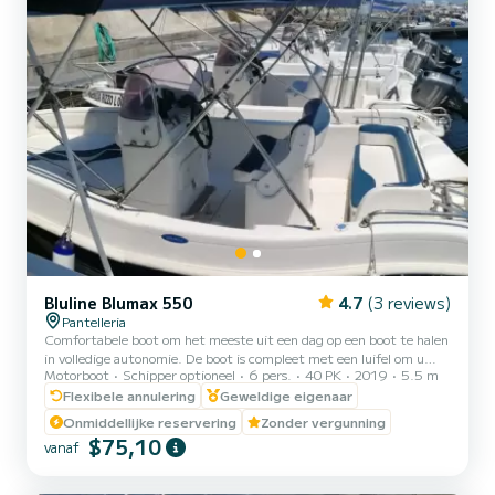
Bluline Blumax 550
4.7
(3 reviews)
Pantelleria
Comfortabele boot om het meeste uit een dag op een boot te halen
in volledige autonomie. De boot is compleet met een luifel om u
Motorboot
Schipper optioneel
6 pers.
40 PK
2019
5.5 m
tijdens de heetste uren tegen de zon te beschermen.
Flexibele annulering
Geweldige eigenaar
Onmiddellijke reservering
Zonder vergunning
$75,10
vanaf