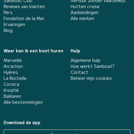
SamBoat Club
Verhuur zonder vaarbewijs
Reviews van klanten
Hutten cruise
Pers
Aanbiedingen
Fondation de la Mer
Alle merken
Ervaringen
Blog
Waar kan ik een boot huren
Hulp
Marseille
Algemene hulp
Arcachon
Hoe werkt Samboat?
Hyères
Contact
La Rochelle
Beheer mijn cookies
Corsica
Kroatië
Baléaren
Alle bestemmingen
Download de app