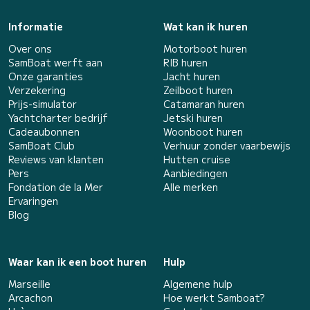
Informatie
Wat kan ik huren
Over ons
Motorboot huren
SamBoat werft aan
RIB huren
Onze garanties
Jacht huren
Verzekering
Zeilboot huren
Prijs-simulator
Catamaran huren
Yachtcharter bedrijf
Jetski huren
Cadeaubonnen
Woonboot huren
SamBoat Club
Verhuur zonder vaarbewijs
Reviews van klanten
Hutten cruise
Pers
Aanbiedingen
Fondation de la Mer
Alle merken
Ervaringen
Blog
Waar kan ik een boot huren
Hulp
Marseille
Algemene hulp
Arcachon
Hoe werkt Samboat?