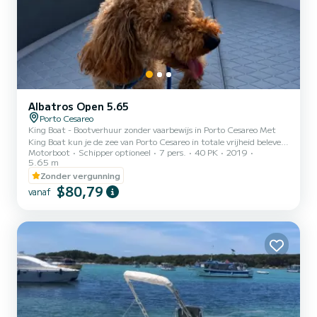
Albatros Open 5.65
Porto Cesareo
King Boat - Bootverhuur zonder vaarbewijs in Porto Cesareo Met
King Boat kun je de zee van Porto Cesareo in totale vrijheid beleven,
Motorboot
Schipper optioneel
7 pers.
40 PK
2019
zelfs zonder vaarbewijs. Onze vloot bestaat uit moderne,
5.65 m
comfortabele en veilige boten, perfect voor gezinnen, koppels en
Zonder vergunning
vriendengroepen. - Vertrek vanuit de centrale haven van Porto
$80,79
Cesareo - Boten met 40 pk-motor, eenvoudig te besturen - Tot 7/8
vanaf
personen aan boord - Halve dag, hele dag of bij zonsondergang -
Inclusief voorzieningen: zonnetent, douche, kussens...