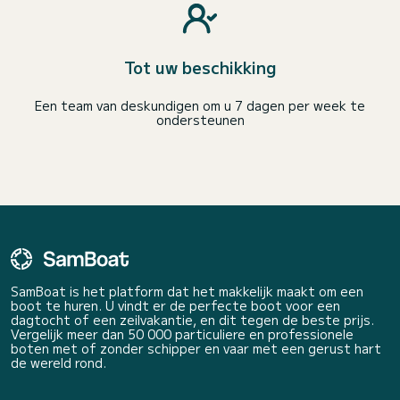
Tot uw beschikking
Een team van deskundigen om u 7 dagen per week te
ondersteunen
SamBoat is het platform dat het makkelijk maakt om een
boot te huren. U vindt er de perfecte boot voor een
dagtocht of een zeilvakantie, en dit tegen de beste prijs.
Vergelijk meer dan 50 000 particuliere en professionele
boten met of zonder schipper en vaar met een gerust hart
de wereld rond.