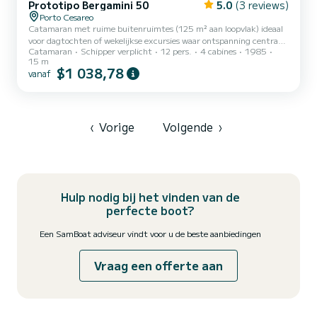
Prototipo Bergamini 50
5.0
(3 reviews)
Porto Cesareo
Catamaran met ruime buitenruimtes (125 m² aan loopvlak) ideaal
voor dagtochten of wekelijkse excursies waar ontspanning centraal
Catamaran
Schipper verplicht
12 pers.
4 cabines
1985
staat. Halve dag: We vertrekken om 10:00 uur en na een zeiltocht
15 m
maken we een zwemstop waarbij een aperitief van Apulische
$1 038,78
vanaf
producten met frisella leccese wordt geserveerd. Wijn of bier en
water. Terugkeer naar de baai van Porto Cesareo om 13:00 uur. Hele
dag: Vertrek om 10:30 uur en na het hijsen van de grote zeilen
varen we naar het noorden richting Punta Prosciutto....
‹
Vorige
Volgende
›
Hulp nodig bij het vinden van de
perfecte boot?
Een SamBoat adviseur vindt voor u de beste aanbiedingen
Vraag een offerte aan