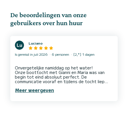
De beoordelingen van onze
gebruikers over hun huur
Luciano
Is gereisd in juli 2026
6 personen
[2,*] 1 dagen
Onvergetelijke namiddag op het water!
Onze boottocht met Gianni en Maria was van
begin tot eind absoluut perfect. De
communicatie vooraf en tijdens de tocht liep
ontzettend helder en soepel, waardoor alles
Meer weergeven
vlekkeloos is verlopen. Ze hebben ons echt een
fantastische en onvergetelijke middag bezorgd!
Als kers op de taart liet Gianni zien wat een
geweldige host hij is: toen onze GoPro naar de
bodem van de zee zakte, heeft hij niet
geaarzeld en hem meteen opgedoken. Ik ben hem
hier echt ontzettend dankbaar voor!
We raden iedereen dit avontuur aan!