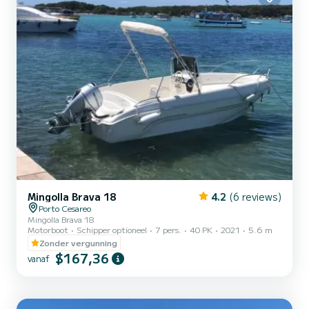
Mingolla Brava 18
4.2
(6 reviews)
Porto Cesareo
Mingolla Brava 18
Motorboot
Schipper optioneel
7 pers.
40 PK
2021
5.6 m
Zonder vergunning
$167,36
vanaf