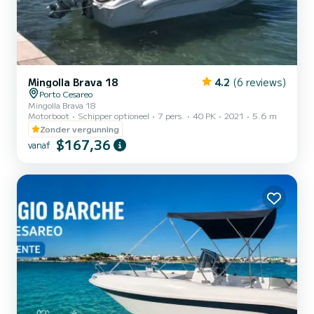
Mingolla Brava 18
4.2
(6 reviews)
Porto Cesareo
Mingolla Brava 18
Motorboot
Schipper optioneel
7 pers.
40 PK
2021
5.6 m
Zonder vergunning
$167,36
vanaf