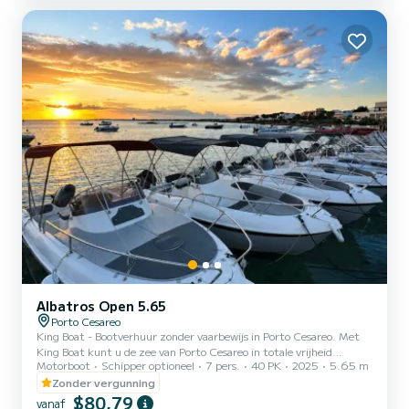
- Inclusief voorzieningen: zonnetent, douche, kusse...
Albatros Open 5.65
Porto Cesareo
King Boat - Bootverhuur zonder vaarbewijs in Porto Cesareo. Met
King Boat kunt u de zee van Porto Cesareo in totale vrijheid
Motorboot
Schipper optioneel
7 pers.
40 PK
2025
5.65 m
ervaren, zelfs zonder vaarbewijs. Onze vloot bestaat uit moderne,
comfortabele en veilige boten, perfect voor families, stelletjes en
Zonder vergunning
vriendengroepen. Vertrek vanuit de centrale haven van Porto
$80,79
vanaf