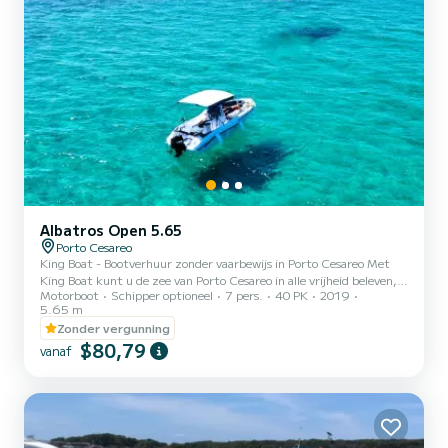
Albatros Open 5.65
Porto Cesareo
King Boat - Bootverhuur zonder vaarbewijs in Porto Cesareo Met
King Boat kunt u de zee van Porto Cesareo in alle vrijheid beleven,
Motorboot
Schipper optioneel
7 pers.
40 PK
2019
zelfs zonder vaarbewijs. Onze vloot bestaat uit moderne,
5.65 m
comfortabele en veilige boten, perfect voor gezinnen, koppels en
Zonder vergunning
vriendengroepen. - Vertrek vanaf de centrale haven van Porto
$80,79
Cesareo - Boten met 40 pk motor, eenvoudig te besturen - Tot 7/8
vanaf
personen aan boord - Halve dag, hele dag of bij zonsondergang -
Inclusief voorzieningen: zonnetent, douche, kussens, redd...