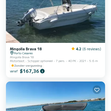
Mingolla Brava 18
4.2
(6 reviews)
Porto Cesareo
Mingolla Brava 18
Motorboot
Schipper optioneel
7 pers.
40 PK
2021
5.6 m
Zonder vergunning
$167,36
vanaf