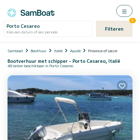
1
Porto Cesareo
Filteren
Kies een datum of een periode
Samboat
Boothuur
Italië
Apulië
Province of Lecce
Bootverhuur met schipper - Porto Cesareo, Italië
48 boten beschikbaar in Porto Cesareo