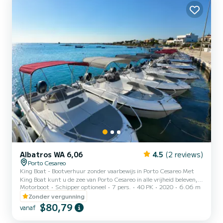
rubberboot, aangedreven door een krachtige Suzuki 200 p...
Albatros WA 6,06
4.5
(2 reviews)
Porto Cesareo
King Boat - Bootverhuur zonder vaarbewijs in Porto Cesareo Met
King Boat kunt u de zee van Porto Cesareo in alle vrijheid beleven,
Motorboot
Schipper optioneel
7 pers.
40 PK
2020
6.06 m
zelfs zonder vaarbewijs. Onze vloot bestaat uit moderne,
comfortabele en veilige boten, perfect voor gezinnen, koppels en
Zonder vergunning
vriendengroepen. - Vertrek vanuit de centrale haven van Porto
$80,79
vanaf
Cesareo - Boten met een 40 pk-motor, eenvoudig te besturen - Tot
7/8 personen aan boord - Halve dag, hele dag of bij zonsondergang