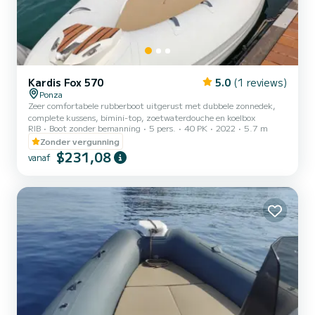
Kardis Fox 570
5.0
(1 reviews)
Ponza
Zeer comfortabele rubberboot uitgerust met dubbele zonnedek,
complete kussens, bimini-top, zoetwaterdouche en koelbox
RIB
Boot zonder bemanning
5 pers.
40 PK
2022
5.7 m
Zonder vergunning
$231,08
vanaf