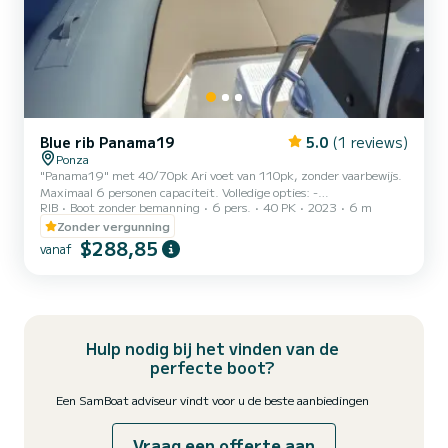
Blue rib Panama19
5.0
(1 reviews)
Ponza
"Panama19" met 40/70pk Ari voet van 110pk, zonder vaarbewijs.
Maximaal 6 personen capaciteit. Volledige opties: -
RIB
Boot zonder bemanning
6 pers.
40 PK
2023
6 m
Achterplatform, - Luifel, - Koelbox, - Kussens, - Douche met zoet
water.
Zonder vergunning
$288,85
vanaf
Hulp nodig bij het vinden van de
perfecte boot?
Een SamBoat adviseur vindt voor u de beste aanbiedingen
Vraag een offerte aan