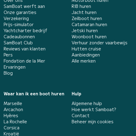
Over ons
Motorboot huren
SamBoat werft aan
RIB huren
Onze garanties
Jacht huren
Verzekering
Zeilboot huren
Prijs-simulator
Catamaran huren
Yachtcharter bedrijf
Jetski huren
Cadeaubonnen
Woonboot huren
SamBoat Club
Verhuur zonder vaarbewijs
Reviews van klanten
Hutten cruise
Pers
Aanbiedingen
Fondation de la Mer
Alle merken
Ervaringen
Blog
Waar kan ik een boot huren
Hulp
Marseille
Algemene hulp
Arcachon
Hoe werkt Samboat?
Hyères
Contact
La Rochelle
Beheer mijn cookies
Corsica
Kroatië