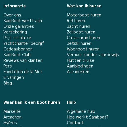
Informatie
Wat kan ik huren
Over ons
Motorboot huren
SamBoat werft aan
RIB huren
Onze garanties
Jacht huren
Verzekering
Zeilboot huren
Prijs-simulator
Catamaran huren
Yachtcharter bedrijf
Jetski huren
Cadeaubonnen
Woonboot huren
SamBoat Club
Verhuur zonder vaarbewijs
Reviews van klanten
Hutten cruise
Pers
Aanbiedingen
Fondation de la Mer
Alle merken
Ervaringen
Blog
Waar kan ik een boot huren
Hulp
Marseille
Algemene hulp
Arcachon
Hoe werkt Samboat?
Hyères
Contact