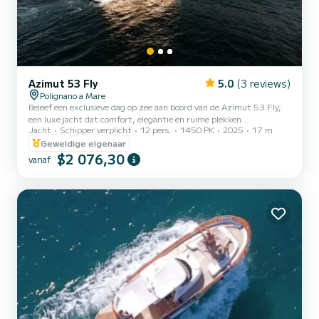
Azimut 53 Fly
5.0
(3 reviews)
Polignano a Mare
Beleef een exclusieve dag op zee aan boord van de Azimut 53 Fly,
een luxe jacht dat comfort, elegantie en ruime plekken
Jacht
Schipper verplicht
12 pers.
1450 PK
2025
17 m
combineert. Ideaal voor koppels, families en kleine groepen, perfect
om de prachtige kust van Polignano a Mare te ontdekken. Het
Geweldige eigenaar
panoramische flybridge is het hart van het schip: een verfijnde
$2 076,30
vanaf
ruimte om te ontspannen in de zon, een aperitief te proeven of te
lunchen terwijl je adembenemende uitzichten bewondert. Voorin is
er een comfortabele loungesectie, terwijl de achterste...