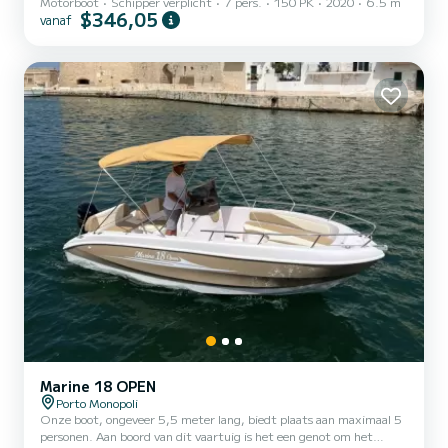
Motorboot
Schipper verplicht
7 pers.
150 PK
2020
6.5 m
meest suggestieve plekken aan de kust van Polignano. Onze boot is
$346,05
vanaf
uitgerust met een luifel, zonnedek, ladder, veel muziek en plezier.
Marine 18 OPEN
Porto Monopoli
Onze boot, ongeveer 5,5 meter lang, biedt plaats aan maximaal 5
personen. Aan boord van dit vaartuig is het een genot om het