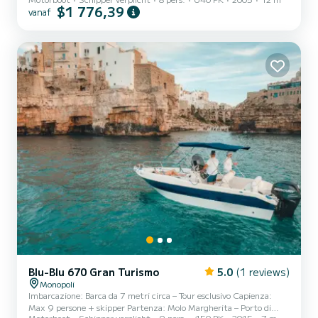
$1 776,39
vanaf
Blu-Blu 670 Gran Turismo
5.0
(1 reviews)
Monopoli
Imbarcazione: Barca da 7 metri circa – Tour esclusivo Capienza:
Max 9 persone + skipper Partenza: Molo Margherita – Porto di
Motorboot
Schipper verplicht
9 pers.
150 PK
2015
7 m