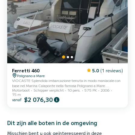
Ferretti 460
5.0
(1 reviews)
Polignano a Mare
VIOCASTE Splendida imbarcazione tenuta in modo maniacale con
base nel Marina Calaponte nella famosa Polignano a Mare.
Motorboot
Schipper verplicht
10 pers.
575 PK
2006
Internamente, la barca dispone di 3 cabine e 2 bagni con doccia:
15 m
una cabina armatoriale con bagno privato, 2 cabine con letti singoli.
$2 076,30
vanaf
Oltre a una comoda dinette con ampio soggiorno e Smart TV, è
presente una cucina sul ponte superiore, con un grande tavolo per 8
persone all'esterno, divano e frigorifero con lavello sul fly. La zona
prendisole a prua è ampia e può essere abbi...
Dit zijn alle boten in de omgeving
Misschien bent u ook geïnteresseerd in deze