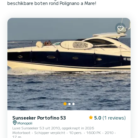
beschikbare boten rond Polignano a Mare!
Sunseeker Portofino 53
5.0
(1 reviews)
Monopoli
Luxe Sunseeker 53 uit 2010, opgeknapt in 2026
Motorboot
Schipper verplicht
10 pers.
1600 PK
2010
17 m