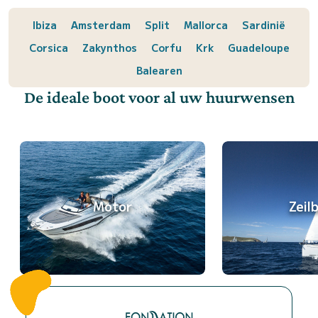
Ibiza
Amsterdam
Split
Mallorca
Sardinië
Corsica
Zakynthos
Corfu
Krk
Guadeloupe
Balearen
De ideale boot voor al uw huurwensen
Motor
Zeil