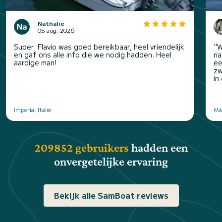
Nathalie
05 aug. 2026
Super. Flavio was goed bereikbaar, heel vriendelijk
"W
en gaf ons alle info die we nodig hadden. Heel
na
aardige man!
ee
zw
in
Imperia, Italië
Má
209852 gebruikers
hadden een
onvergetelijke ervaring
Bekijk alle SamBoat reviews