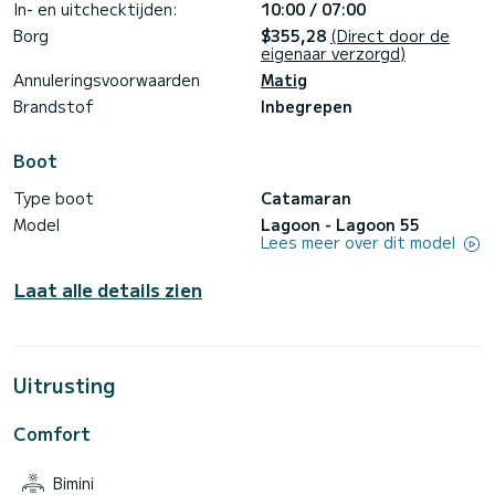
1200$ per nacht 3 personen 1400$ per nacht 4 personen
In- en uitchecktijden:
10:00 / 07:00
1600$ per nacht 5 personen 1800$ per nacht 6 personen
Borg
$355,28
(Direct door de
2000$ per nacht 7 personen 2200$ per nacht 8 personen
eigenaar verzorgd)
2400$ per nacht Dagcharter 150 usd per persoon (minimaal
1500 usd), maximaal 30 personen voor Dagcharter. Deze
Annuleringsvoorwaarden
Matig
prijs is all-inclusive met kapitein, brandstof en
Brandstof
Inbegrepen
eindschoonmaak aan boord aangeboden! Belasting en
transport van en naar de boot niet inbegrepen, maar kan
voor u worden georganiseerd door de kapitein. We kijken
Boot
Type boot
Catamaran
Model
Lagoon - Lagoon 55
Lees meer over dit model
Laat alle details zien
Uitrusting
Comfort
Bimini