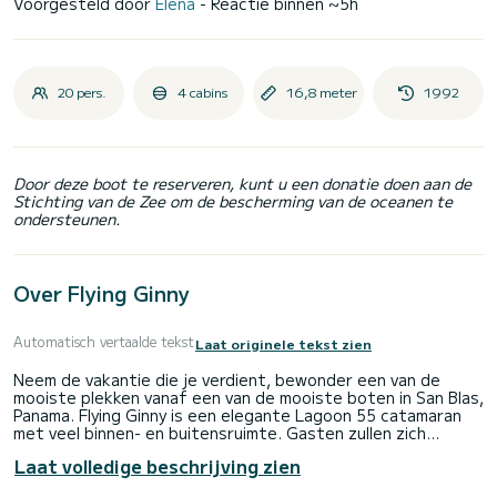
Voorgesteld door
Elena
- Reactie binnen ~5h
20 pers.
4 cabins
16,8 meter
1992
Door deze boot te reserveren, kunt u een donatie doen aan de
Stichting van de Zee om de bescherming van de oceanen te
ondersteunen.
Over Flying Ginny
Automatisch vertaalde tekst
Laat originele tekst zien
Neem de vakantie die je verdient, bewonder een van de
mooiste plekken vanaf een van de mooiste boten in San Blas,
Panama. Flying Ginny is een elegante Lagoon 55 catamaran
met veel binnen- en buitensruimte. Gasten zullen zich
meteen thuis voelen wanneer ze aan boord stappen, want
Laat volledige beschrijving zien
ze biedt een unieke mix van luxe en comfort. Er is een
enorme salon en vier privé hutten met eigen douche en