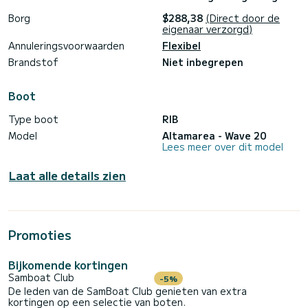
kunt u ervoor kiezen om het natuurreservaat Capogallo te
Borg
$288,38
(Direct door de
bezoeken, een uitstapje te maken naar het eilandje Isola
eigenaar verzorgd)
delle Femmine of toegang te krijgen tot baaien die anders
onmogelijk te bereiken zouden zijn.
Annuleringsvoorwaarden
Flexibel
Brandstof
Niet inbegrepen
Boek nu een rubberboot, onze het personeel helpt u bij het
wachten in de haven van Marina Arenella, waar u ook kunt
Boot
Type boot
RIB
Model
Altamarea - Wave 20
Lees meer over dit model
Laat alle details zien
Promoties
Bijkomende kortingen
Samboat Club
-5%
De leden van de SamBoat Club genieten van extra
kortingen op een selectie van boten.