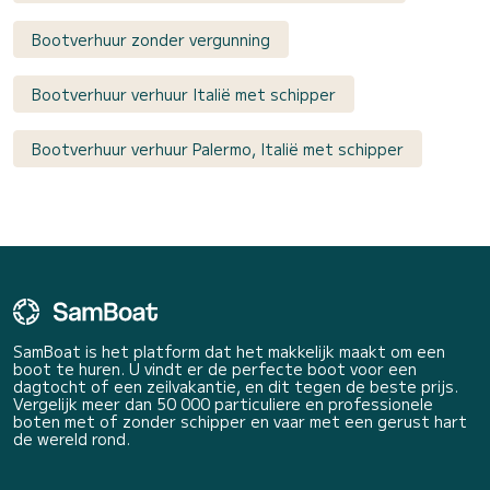
Bootverhuur zonder vergunning
Bootverhuur verhuur Italië met schipper
Bootverhuur verhuur Palermo, Italië met schipper
SamBoat is het platform dat het makkelijk maakt om een
boot te huren. U vindt er de perfecte boot voor een
dagtocht of een zeilvakantie, en dit tegen de beste prijs.
Vergelijk meer dan 50 000 particuliere en professionele
boten met of zonder schipper en vaar met een gerust hart
de wereld rond.