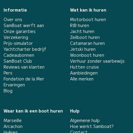
Informatie
Wat kan ik huren
Over ons
Motorboot huren
SamBoat werft aan
RIB huren
Onze garanties
Jacht huren
Verzekering
Zeilboot huren
Prijs-simulator
Catamaran huren
Yachtcharter bedrijf
Jetski huren
Cadeaubonnen
Woonboot huren
SamBoat Club
Verhuur zonder vaarbewijs
Reviews van klanten
Hutten cruise
Pers
Aanbiedingen
Fondation de la Mer
Alle merken
Ervaringen
Blog
Waar kan ik een boot huren
Hulp
Marseille
Algemene hulp
Arcachon
Hoe werkt Samboat?
Hyères
Contact