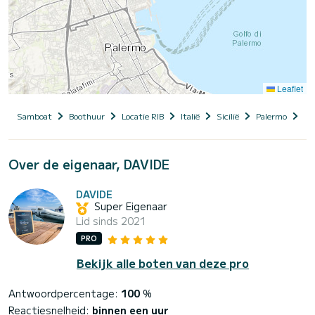
Leaflet
Samboat
Boothuur
Locatie RIB
Italië
Sicilië
Palermo
AL
Over de eigenaar, DAVIDE
DAVIDE
Super Eigenaar
Lid sinds 2021
PRO
Bekijk alle boten van deze pro
Antwoordpercentage:
100
%
Reactiesnelheid:
binnen een uur