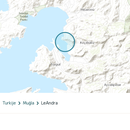
Turkije
Muğla
LeAndra