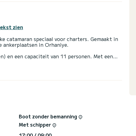
tekst zien
ke catamaran speciaal voor charters. Gemaakt in
e ankerplaatsen in Orhaniye.
en) en een capaciteit van 11 personen. Met een
te bondgenoot om een uitzonderlijke vakantie op
 van Orhaniye
 platform een offerte aan te vragen, wij nemen
Boot zonder bemanning
Met schipper
17:00 / 09:00