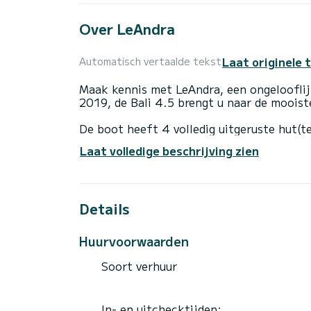
Over LeAndra
Laat originele 
Automatisch vertaalde tekst
Maak kennis met LeAndra, een ongelooflij
2019, de Bali 4.5 brengt u naar de mooist
De boot heeft 4 volledig uitgeruste hut(t
totale lengte van 14 meter is het uw bes
Laat volledige beschrijving zien
het water door te brengen in de omgeving
Details
Wij nodigen u uit om rechtstreeks via het
Huurvoorwaarden
Soort verhuur
In- en uitchecktijden: