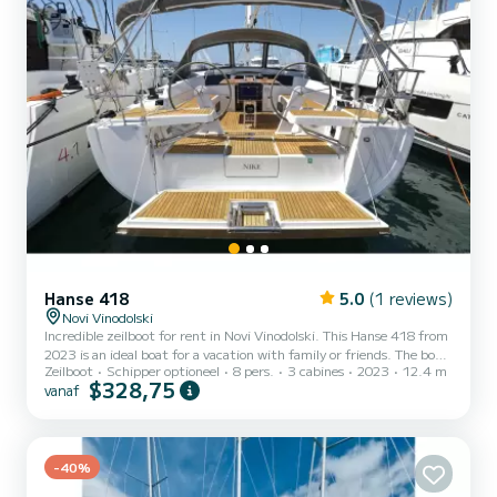
Hanse 418
5.0
(1 reviews)
Novi Vinodolski
Incredible zeilboot for rent in Novi Vinodolski. This Hanse 418 from
2023 is an ideal boat for a vacation with family or friends. The boat
Zeilboot
Schipper optioneel
8 pers.
3 cabines
2023
12.4 m
has 3 cabins with all comfort and a capacity of 8 people. With an
$328,75
vanaf
overall length of 12 meters, it will be your best ally to spend an
exceptional vacation on the water in the surroundings of Novi
Vinodolski Dit Hanse 418 is uitgerust met2 toilets met douche.
Het heeft de volgende uitrusting: Automatische pil...
-40%