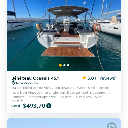
Bénéteau Oceanis 46.1
5.0
(1 reviews)
Novi Vinodolski
Ga aan boord van de ARYA, een geweldige Oceanis 46.1 om de
regio Novi Vinodolski te ontdekken. Deze zeilboot is gebouwd in
Zeilboot
Schipper optioneel
12 pers.
5 cabines
2019
2019 om volledig comfort en prestaties op zee te garanderen. De
14.6 m
boot heeft 5 volledig uitgeruste hut(ten) en een capaciteit van 12
$493,70
vanaf
personen. Met een totale lengte van 15 meter is het uw beste
bondgenoot om een uitzonderlijke vakantie op het water door te
brengen in de omgeving van Novi Vinodolski Voor uw comfort heeft
ARYA 3 toiletten met een douche Deze boot is uitgeru...