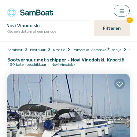
1
Novi Vinodolski
Filteren
Kies een datum of een periode
Samboat
Boothuur
Kroatië
Primorsko-Goranska Županija
Novi
Bootverhuur met schipper - Novi Vinodolski, Kroatië
439 boten beschikbaar in Novi Vinodolski