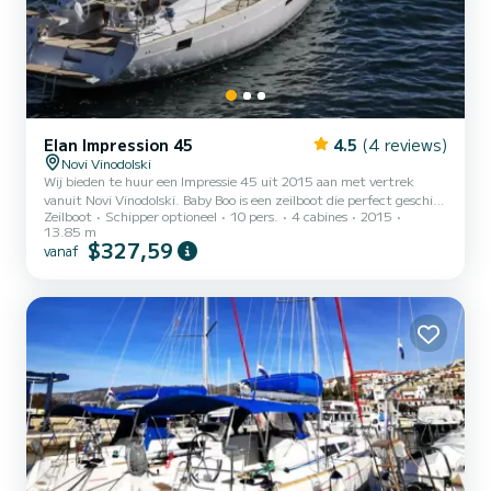
Elan Impression 45
4.5
(4 reviews)
Novi Vinodolski
Wij bieden te huur een Impressie 45 uit 2015 aan met vertrek
vanuit Novi Vinodolski. Baby Boo is een zeilboot die perfect geschikt
Zeilboot
Schipper optioneel
10 pers.
4 cabines
2015
is voor verhuur. Deze zeilboot is zeer prettig te manoeuvreren voor
13.85 m
een vaartocht van een week of langer. De zeilboot is 14 meter lang
$327,59
vanaf
en heeft een vermogen van 55 pk. De 4 hutten bieden plaats aan
10 personen tijdens het varen. Voor uw comfort heeft Baby Boo 2
toiletten met douche Deze boot is uitgerust met een rolgrootzeil
en een rolgenua. Het beschikt met nam...