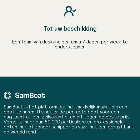
Tot uw beschikking
Een team van deskundigen om u 7 dagen per week te
ondersteunen
SamBoat is het platform dat het makkelijk maakt om een
boot te huren. U vindt er de perfecte boot voor een
dagtocht of een zeilvakantie, en dit tegen de beste prijs.
Vergelijk meer dan 50 000 particuliere en professionele
boten met of zonder schipper en vaar met een gerust hart
de wereld rond.