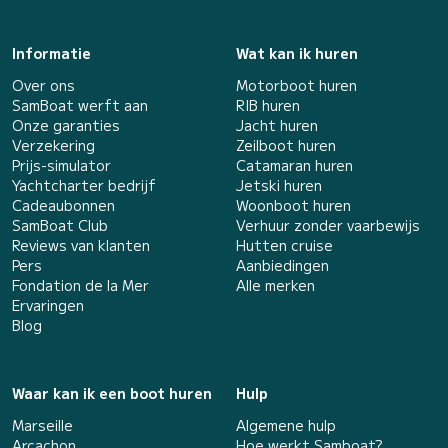
Informatie
Wat kan ik huren
Over ons
Motorboot huren
SamBoat werft aan
RIB huren
Onze garanties
Jacht huren
Verzekering
Zeilboot huren
Prijs-simulator
Catamaran huren
Yachtcharter bedrijf
Jetski huren
Cadeaubonnen
Woonboot huren
SamBoat Club
Verhuur zonder vaarbewijs
Reviews van klanten
Hutten cruise
Pers
Aanbiedingen
Fondation de la Mer
Alle merken
Ervaringen
Blog
Waar kan ik een boot huren
Hulp
Marseille
Algemene hulp
Arcachon
Hoe werkt Samboat?