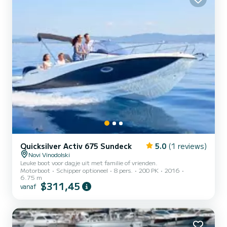
Quicksilver Activ 675 Sundeck
5.0
(1 reviews)
Novi Vinodolski
Leuke boot voor dagje uit met familie of vrienden.
Motorboot
Schipper optioneel
8 pers.
200 PK
2016
6.75 m
$311,45
vanaf