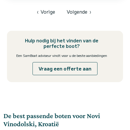
Voor uw comfort heeft Mia 1 toilet met douche Deze boot is
uitgerust met een Full batten mainsail en een Furling...
‹
Vorige
Volgende
›
Hulp nodig bij het vinden van de
perfecte boot?
Een SamBoat adviseur vindt voor u de beste aanbiedingen
Vraag een offerte aan
De best passende boten voor Novi
Vinodolski, Kroatië