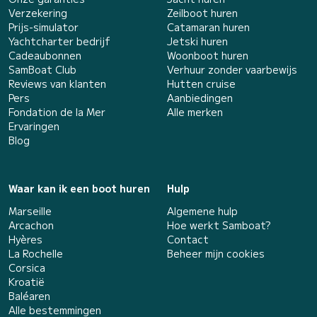
Verzekering
Zeilboot huren
Prijs-simulator
Catamaran huren
Yachtcharter bedrijf
Jetski huren
Cadeaubonnen
Woonboot huren
SamBoat Club
Verhuur zonder vaarbewijs
Reviews van klanten
Hutten cruise
Pers
Aanbiedingen
Fondation de la Mer
Alle merken
Ervaringen
Blog
Waar kan ik een boot huren
Hulp
Marseille
Algemene hulp
Arcachon
Hoe werkt Samboat?
Hyères
Contact
La Rochelle
Beheer mijn cookies
Corsica
Kroatië
Baléaren
Alle bestemmingen