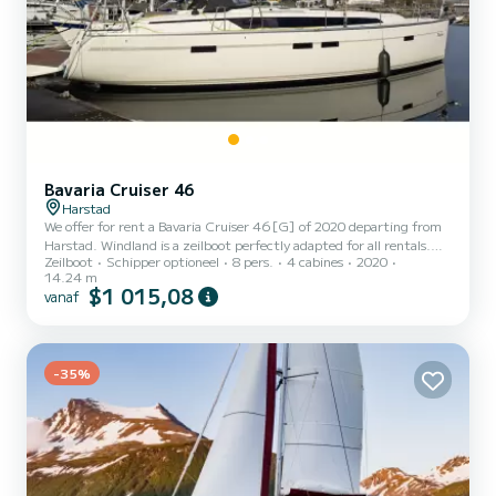
Bavaria Cruiser 46
Harstad
We offer for rent a Bavaria Cruiser 46[G] of 2020 departing from
Harstad. Windland is a zeilboot perfectly adapted for all rentals.
Zeilboot
Schipper optioneel
8 pers.
4 cabines
2020
This zeilboot is very pleasant to handle for a week cruise or more.
14.24 m
The boat has 4 cabins with all comfort and a capacity of 8 people.
$1 015,08
vanaf
With an overall length of 14 meters, it will be your best ally to
spend an exceptional vacation on the water in the surroundings of
Harstad Voor uw comfort heeft Windland 3 toiletten met douche
aan boord. Deze boot is uitgerus...
-35%