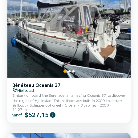
Bénéteau Oceanis 37
Hjellestad
Embark on board the Serenade, an amazing Oceanis 37 to discover
the region of Hjellestad. This zeilboot was built in 2009 to ensure
Zeilboot
Schipper optioneel
6 pers.
3 cabines
2009
complete comfort and performance at sea. The boat has 3 cabins
11.27 m
with all comfort and a capacity of 6 people. With an overall length
$527,15
vanaf
of 11 meters, it will be your best ally to spend an exceptional
vacation on the water in the surroundings of Hjellestad Voor uw
comfort heeft Serenade 1 toilet met douche Deze boot is...