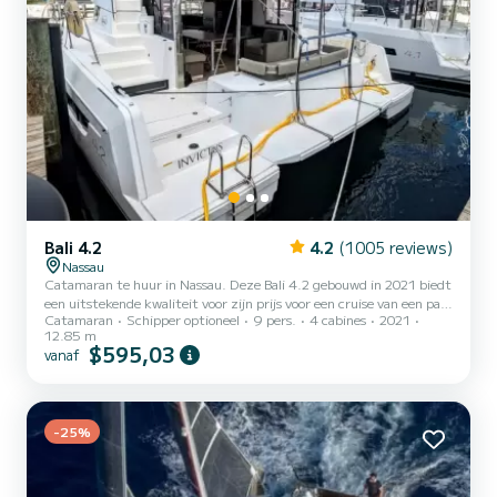
Bali 4.2
4.2
(1005 reviews)
Nassau
Catamaran te huur in Nassau. Deze Bali 4.2 gebouwd in 2021 biedt
een uitstekende kwaliteit voor zijn prijs voor een cruise van een paar
Catamaran
Schipper optioneel
9 pers.
4 cabines
2021
dagen of zelfs een paar weken. De boot heeft 4 volledig uitgeruste
12.85 m
hut(ten) en een capaciteit van 9 personen. Met een totale lengte
$595,03
vanaf
van 13 meter is het uw beste bondgenoot om een uitzonderlijke
vakantie op het water door te brengen in de omgeving van Nassau
Voor uw comfort heeft Invictus 2 toiletten met een douche Deze
boot is uitgerust met een Full batten...
-25%