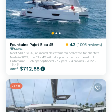
Fountaine Pajot Elba 45
4.2
(1005 reviews)
Nassau
Meet SKIPPYCAT, an incredible catamaran dedicated for charters.
Made in 2022, the Elba 45 will take you to the most beautiful
Catamaran
Schipper optioneel
12 pers.
4 cabines
2022
anchorages in Nassau. The boat has 4 cabins with total comfort and
13.45 m
a capacity of 12 passengers. With a total length of 14 meters and
$712,88
vanaf
120 horsepower, it will be your best friend when spending
extraordinary holidays on the waters of Nassau Voor uw comfort
heeft SKIPPYCAT 4 toiletten met douche aan boord. Deze boot is
uitgerust met een Full batten mainsail en een Furl...
-25%