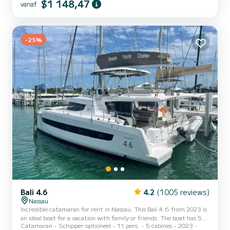
$1 148,47
vanaf
when cruising. Voor uw comfort heeft BLUE JAY 6 toiletten met
douche aan boord. Deze boot is uitgerust met een Full batten
mainsail en een Furling genoa Het heeft de volgende uitrusting:
Automatische piloot, Buitenboordmotor, Buitenluidsprekers, Bui...
-25%
Bali 4.6
4.2
(1005 reviews)
Nassau
Incredible catamaran for rent in Nassau. This Bali 4.6 from 2023 is
an ideal boat for a vacation with family or friends. The boat has 5
Catamaran
Schipper optioneel
11 pers.
5 cabines
2023
cabins with total comfort and a capacity of 11 passengers. With a