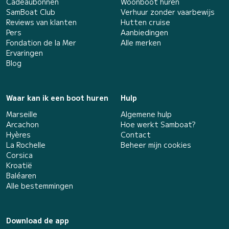
Cadeaubonnen
Woonboot huren
SamBoat Club
Verhuur zonder vaarbewijs
Reviews van klanten
Hutten cruise
Pers
Aanbiedingen
Fondation de la Mer
Alle merken
Ervaringen
Blog
Waar kan ik een boot huren
Hulp
Marseille
Algemene hulp
Arcachon
Hoe werkt Samboat?
Hyères
Contact
La Rochelle
Beheer mijn cookies
Corsica
Kroatië
Baléaren
Alle bestemmingen
Download de app