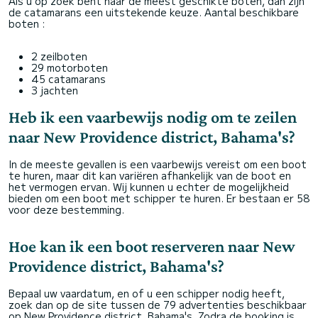
Als u op zoek bent naar de meest geschikte boten, dan zijn
de catamarans een uitstekende keuze. Aantal beschikbare
boten :
2 zeilboten
29 motorboten
45 catamarans
3 jachten
Heb ik een vaarbewijs nodig om te zeilen
naar New Providence district, Bahama's?
In de meeste gevallen is een vaarbewijs vereist om een boot
te huren, maar dit kan variëren afhankelijk van de boot en
het vermogen ervan. Wij kunnen u echter de mogelijkheid
bieden om een boot met schipper te huren. Er bestaan er 58
voor deze bestemming.
Hoe kan ik een boot reserveren naar New
Providence district, Bahama's?
Bepaal uw vaardatum, en of u een schipper nodig heeft,
zoek dan op de site tussen de 79 advertenties beschikbaar
op New Providence district, Bahama's. Zodra de booking is