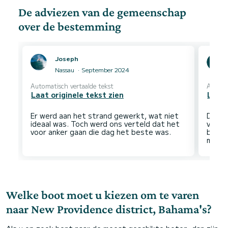
De adviezen van de gemeenschap
over de bestemming
Joseph
Nassau
September 2024
Automatisch vertaalde tekst
Automa
Laat originele tekst zien
Laat 
Er werd aan het strand gewerkt, wat niet
De ex
ideaal was. Toch werd ons verteld dat het
verra
bootv
Welke boot moet u kiezen om te varen
naar New Providence district, Bahama's?