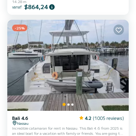
14.28 m
total length of 14 meters and 114 horsepower, it will be your best
$864,24
vanaf
friend when spending extraordinary holidays on the waters of
Nassau Voor uw comfort heeft ANDIAMO 5 toiletten met douche
aan boord. Deze boot is uitgerust met een Full batten mainsail en
een Furling genoa Het heeft de volgen...
-25%
Bali 4.6
4.2
(1005 reviews)
Nassau
Incredible catamaran for rent in Nassau. This Bali 4.6 from 2025 is
an ideal boat for a vacation with family or friends. You are going to