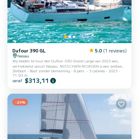
Dufour 390 GL
5.0
(1 reviews)
Nassau
Wij bieden te huur een Dufour 390 Grand Large van 2023 aan,
vertrekkend vanuit Nassau. MISSCHIEN MORGEN is een zeilboot
Zeilboot
Boot zonder bemanning
8 pers.
3 cabines
2023
die perfect geschikt is voor alle verhuur. Deze zeilboot is zeer
11.93 m
aangenaam om te hanteren voor een cruise van een week of langer.
$313,11
vanaf
De zeilboot is 12 meter lang met 50 pk. De 3 hutten bieden plaats
aan 8 passagiers tijdens het cruisen. Deze Dufour 390 Grand Large
is uitgerust met 2 toiletten met een douche. Het heeft de
volgende uitrusting: Automatische piloot, Buitenboordmo...
-25%