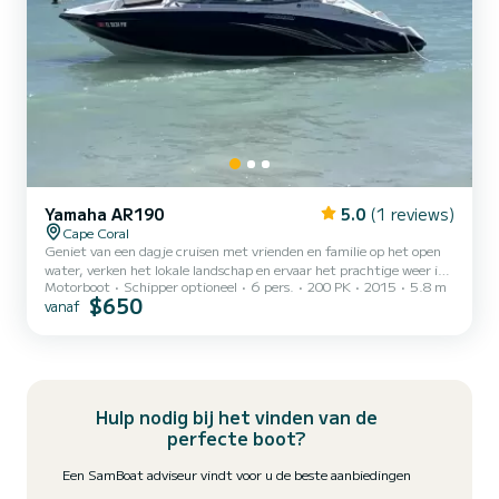
Yamaha AR190
5.0
(1 reviews)
Cape Coral
Geniet van een dagje cruisen met vrienden en familie op het open
water, verken het lokale landschap en ervaar het prachtige weer in
Motorboot
Schipper optioneel
6 pers.
200 PK
2015
5.8 m
Florida! Yamaha AR190 - Cape Coral, Fort Myers, Bonita Springs…
$650
vanaf
FL. + Benzine Yamaha's jet-voortstuwingssysteem biedt het
voordeel dat u snel in plané komt met minimale boegstijging. De
ruime cockpit heeft een extra groot opbergvak in de vloer.
Hulp nodig bij het vinden van de
perfecte boot?
Een SamBoat adviseur vindt voor u de beste aanbiedingen