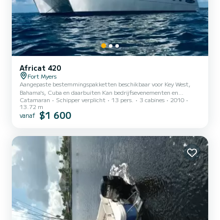
Africat 420
Fort Myers
Aangepaste bestemmingspakketten beschikbaar voor Key West,
Bahama's, Cuba en daarbuiten Kan bedrijfsevenementen en
Catamaran
Schipper verplicht
13 pers.
3 cabines
2010
vrijgezellenfeesten etc. organiseren met catering en DJ Wekelijkse
13.72 m
verhuur is ook mogelijk Halve dag- en hele dagverhuur
$1 600
vanaf