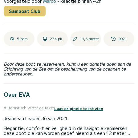
Voorgesteld door
Marco
- Reactie binnen ~2h
Samboat Club
5 pers.
274 pk
11,5 meter
2021
Door deze boot te reserveren, kunt u een donatie doen aan de
Stichting van de Zee om de bescherming van de oceanen te
ondersteunen.
Over EVA
Automatisch vertaalde tekst
Laat originele tekst zien
Jeanneau Leader 36 van 2021.
Elegantie, comfort en veiligheid in de navigatie kenmerken
deze boot die kan worden gedefinieerd als een 12 meter
lange loungeboot, compleet met alle comfort.