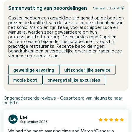
baden. Er zijn veel complexen aan zee die dagspadiensten
Samenvatting van beoordelingen
Gemaakt door AI
aanbieden in hun wellnesscentra.
Gasten hebben een geweldige tijd gehad op de boot en
Je kunt er gemakkelijk komen vanaf de zee en je kunt de dag
prezen de kwaliteit van de service en de schoonheid van
afsluiten met een laatste toast op het uitzicht op het
het schip. Marco en zijn team, vooral schipper Luca en
Aragonese kasteel.
Manuella, werden zeer gewaardeerd om hun
professionaliteit en zorg. De excursies rond Capri en
De verzonken baai tussen mythe en geschiedenis.
Sorrento waren bijzonder memorabel, met stops bij
prachtige restaurants. Recente beoordelingen
Vanuit Mergellina kun je in minder dan een uur een reis terug
benadrukken een onvergetelijke ervaring en raden deze
door de eeuwen heen maken, naar de tijd van het oude
verhuur ten zeerste aan.
Griekenland.
Het waterlichaam voor het Campi Flegrei-gebied was, niet
verrassend, een vakantiebestemming voor de oude
geweldige ervaring
uitzonderlijke service
Romeinen.
De baai die zich uitstrekt tussen Bacoli en Miseno verbergt
mooie boot
onvergetelijke excursies
een zeer rijk archeologisch erfgoed, ondergedompeld in de
bodem van de zee .
Overblijfselen van adellijke paleizen, standbeelden,
Ongemodereerde reviews - Gesorteerd van nieuwste naar
scheepswrakken, allemaal daterend uit eeuwen vóór
oudste
Christus. Deze wonderen, deels zelfs zichtbaar vanaf de
rand van uw eigen boot, kunnen worden bezocht met ter
plaatse beschikbare boten met glazen bodem en, voor de
Lee
meer gepassioneerde, met duiken.
September 2023
Het verblijf kan worden aangevuld met wandelingen aan land,
bijzonder geschikt als educatieve routes voor kinderen.
We had the most amazing time and Marco/Giancarlo