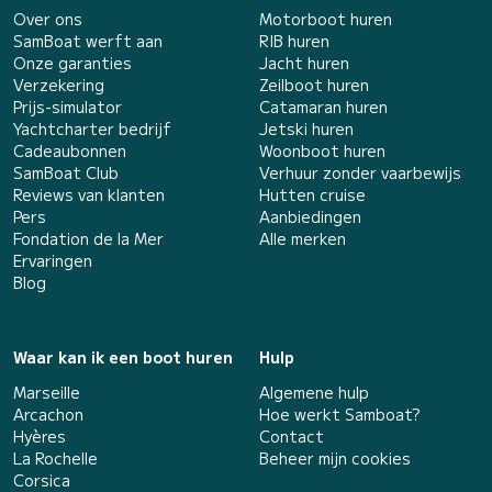
Over ons
Motorboot huren
SamBoat werft aan
RIB huren
Onze garanties
Jacht huren
Verzekering
Zeilboot huren
Prijs-simulator
Catamaran huren
Yachtcharter bedrijf
Jetski huren
Cadeaubonnen
Woonboot huren
SamBoat Club
Verhuur zonder vaarbewijs
Reviews van klanten
Hutten cruise
Pers
Aanbiedingen
Fondation de la Mer
Alle merken
Ervaringen
Blog
Waar kan ik een boot huren
Hulp
Marseille
Algemene hulp
Arcachon
Hoe werkt Samboat?
Hyères
Contact
La Rochelle
Beheer mijn cookies
Corsica