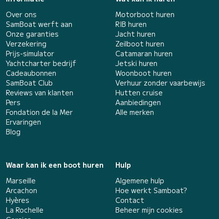
Over ons
Motorboot huren
SamBoat werft aan
RIB huren
Onze garanties
Jacht huren
Verzekering
Zeilboot huren
Prijs-simulator
Catamaran huren
Yachtcharter bedrijf
Jetski huren
Cadeaubonnen
Woonboot huren
SamBoat Club
Verhuur zonder vaarbewijs
Reviews van klanten
Hutten cruise
Pers
Aanbiedingen
Fondation de la Mer
Alle merken
Ervaringen
Blog
Waar kan ik een boot huren
Hulp
Marseille
Algemene hulp
Arcachon
Hoe werkt Samboat?
Hyères
Contact
La Rochelle
Beheer mijn cookies