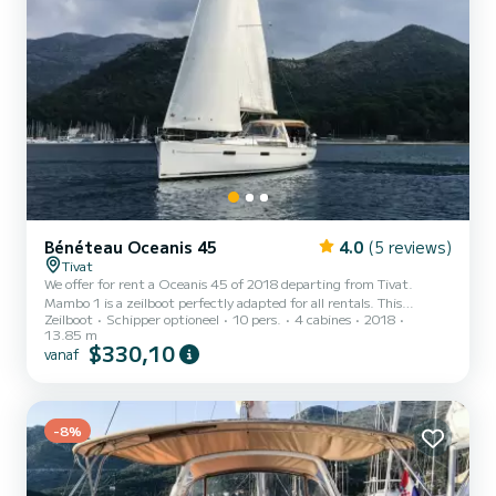
Bénéteau Oceanis 45
4.0
(5 reviews)
Tivat
We offer for rent a Oceanis 45 of 2018 departing from Tivat.
Mambo 1 is a zeilboot perfectly adapted for all rentals. This
Zeilboot
Schipper optioneel
10 pers.
4 cabines
2018
zeilboot is very pleasant to handle for a week cruise or more. The
13.85 m
boat has 4 cabins with total comfort and a capacity of 10
$330,10
vanaf
passengers. With a total length of 14 meters and 57 horsepower, it
will be your best friend when spending extraordinary holidays on
the waters of Tivat Dit Oceanis 45 is uitgerust met2 toilets met
douche....
-8%