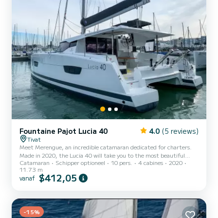
Fountaine Pajot Lucia 40
4.0
(5 reviews)
Tivat
Meet Merengue, an incredible catamaran dedicated for charters.
Made in 2020, the Lucia 40 will take you to the most beautiful
Catamaran
Schipper optioneel
10 pers.
4 cabines
2020
anchorages in Tivat. The catamaran is 12 meters in length with 60
11.73 m
horsepower. The 4 cabins can accommodate 10 passengers when
$412,05
vanaf
cruising. Dit Lucia 40 is uitgerust met4 toilets met douche. Deze
boot is uitgerust met een Full batten mainsail en een Furling genoa
Het heeft de volgende uitrusting: Automatische piloot, TV, Bu...
-15%