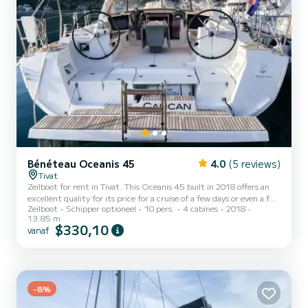
Bénéteau Oceanis 45
4.0
(5 reviews)
Tivat
Zeilboot for rent in Tivat. This Oceanis 45 built in 2018 offers an
excellent quality for its price for a cruise of a few days or even a few
Zeilboot
Schipper optioneel
10 pers.
4 cabines
2018
weeks. You are going to have an exceptional cruise on this zeilboot
13.85 m
of 14 meters. You will be able to accommodate up to 10 passengers
$330,10
vanaf
when cruising and take advantage of its 4 cabins with total
comfort. Voor uw comfort heeft Cancan 2 toiletten met douche
aan boord. Deze boot is uitgerust met een Full batt...
-8%