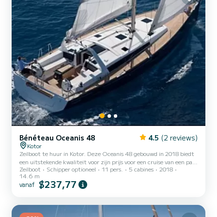
Bénéteau Oceanis 48
4.5
(2 reviews)
Kotor
Zeilboot te huur in Kotor. Deze Oceanis 48 gebouwd in 2018 biedt
een uitstekende kwaliteit voor zijn prijs voor een cruise van een paar
Zeilboot
Schipper optioneel
11 pers.
5 cabines
2018
dagen of zelfs een paar weken. De boot heeft 5 hutten met totaal
14.6 m
comfort en een capaciteit van 11 passagiers. Met een totale lengte
$237,77
vanaf
van 15 meter en 80 pk, zal het uw beste vriend zijn bij het
doorbrengen van buitengewone vakanties op de wateren van Kotor
Voor uw comfort heeft KORCULA 3 toiletten met een douche
Deze boot is uitgerust met een Full batten groo...