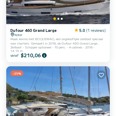
Dufour 460 Grand Large
5.0
(1 reviews)
Kotor
Maak kennis met BOQUEIRAO, een ongelooflijke zeilboot speciaal
voor charters. Gemaakt in 2018, de Dufour 460 Grand Large
Zeilboot
Schipper optioneel
10 pers.
4 cabines
2018
brengt u naar de mooiste ankerplaatsen in Kotor. U gaat een
14.15 m
uitzonderlijke cruise maken op deze zeilboot van 14 meter. U kunt
$210,06
vanaf
maximaal 10 passagiers ontvangen tijdens het cruisen en
profiteren van de 4 hutten met totaal comfort. Voor uw comfort
heeft BOQUEIRAO 4 toiletten met een douche Het heeft de
volgende apparatuur: Automatische piloot, Buitenboordmotor,
-25%
Luidsprekers,...