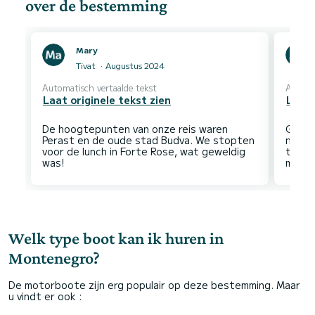
over de bestemming
Mary
Tivat
Augustus 2024
Automatisch vertaalde tekst
Automa
Laat originele tekst zien
Laat 
De hoogtepunten van onze reis waren
Gewel
Perast en de oude stad Budva. We stopten
nemen
voor de lunch in Forte Rose, wat geweldig
toega
Welk type boot kan ik huren in
Montenegro?
De motorboote zijn erg populair op deze bestemming. Maar
u vindt er ook :