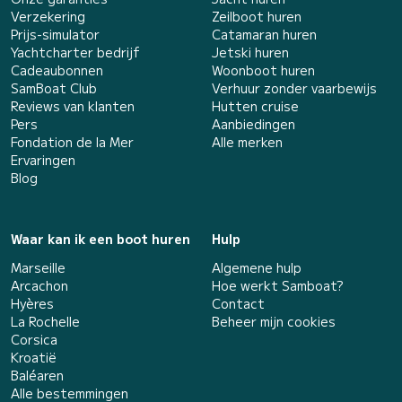
Verzekering
Zeilboot huren
Prijs-simulator
Catamaran huren
Yachtcharter bedrijf
Jetski huren
Cadeaubonnen
Woonboot huren
SamBoat Club
Verhuur zonder vaarbewijs
Reviews van klanten
Hutten cruise
Pers
Aanbiedingen
Fondation de la Mer
Alle merken
Ervaringen
Blog
Waar kan ik een boot huren
Hulp
Marseille
Algemene hulp
Arcachon
Hoe werkt Samboat?
Hyères
Contact
La Rochelle
Beheer mijn cookies
Corsica
Kroatië
Baléaren
Alle bestemmingen