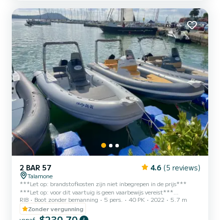
met 50 m. ketting en bediening vanaf bestuurdersstoel Afdekhoes
Luifel Cockpittapijt Houten tafel Waterski's met reddingsvest
2 BAR 57
4.6
(5 reviews)
Talamone
***Let op: brandstofkosten zijn niet inbegrepen in de prijs***
***Let op: voor dit vaartuig is geen vaarbewijs vereist***
RIB
Boot zonder bemanning
5 pers.
40 PK
2022
5.7 m
***Huisdieren zijn niet toegestaan aan boord*** Ik verhuur deze
comfortabele 2BAR 57 rubberboot met een Mercury 40pk motor,
Zonder vergunning
ideaal voor uitstapjes met familie en vrienden. U kunt veilig varen,
$230,70
vanaf