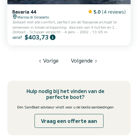
Bavaria 44
5.0
(4 reviews)
Marina di Grosseto
Zeilboot met alle comfort, perfect om de Toscaanse archipel te
verkennen in totale ontspanning. Voorzien van 4 hutten en 2
Zeilboot
Schipper verplicht
4 pers.
2002
13.95 m
badkamers, is dit vaartuig ideaal voor wie de zee in rust wil ervaren,
$403,73
vanaf
omgeven door adembenemende panorama's, ongerepte natuur en
onvergetelijke zonsondergangen. Aan boord vindt u Stefano, de
eigenaar, samen met zijn vrouw en 14-jarige zoon. Als ervaren
kenner van deze wateren zal hij blij zijn u te begeleiden tijdens het
varen en, indien gewenst, zijn ervaring met u te dele...
‹
Vorige
Volgende
›
Hulp nodig bij het vinden van de
perfecte boot?
Een SamBoat adviseur vindt voor u de beste aanbiedingen
Vraag een offerte aan