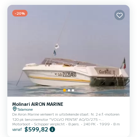
-20%
Molinari AIRON MARINE
Talamone
De Airon Marine verkeert in uitstekende staat: N. 2 e.f.-motoren
120 pk benzinemotor “VOLVO PENTA” AQ/D/275 –
Motorboot
Schipper verplicht
8 pers.
240 PK
1999
8 m
Cilinderinhoud 2316 x 2 – verbruik 188 gr/CVh – Lengte 8,00 m. –
$599,82
vanaf
Breedte 2,50 m. – Maximaal passagiersvervoer n. 8 en aanverwante
reddingsvesten - dieptemeter - stereo - - Elektrische lier - anker