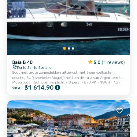
Baia B 40
5.0
(1 reviews)
Porto Santo Stefano
Boot met grote zonnedekken uitgerust met twee koelkasten,
douche, SUP, snorkelen Mogelijkheid om de kust van Argentario te
Motorboot
Schipper verplicht
9 pers.
870 PK
1994
13 m
bezoeken of naar de Giglio- of Giannutri-eilanden te gaan, aan
$1 614,90
vanaf
boord te eten of in een van de vele restaurants.