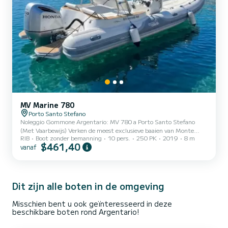
MV Marine 780
Porto Santo Stefano
Noleggio Gommone Argentario: MV 780 a Porto Santo Stefano
(Met Vaarbewijs) Verken de meest exclusieve baaien van Monte
RIB
Boot zonder bemanning
10 pers.
250 PK
2019
8 m
Argentario met maximale luxe en kracht. Onze MV 780 is de
$461,40
vanaf
ultieme keuze voor wie een superieure vaarervaring zoekt: 8 meter
puur comfort, stabiliteit en snelheid om de zee van Toscane te
ervaren zonder enig compromis. Waarom kiezen voor de MV 780
voor jouw dag in Argentario? De MV 780 (totale lengte van 8.00
meter) vertegenwoordigt de topklasse in opblaasbare boten.
Dit zijn alle boten in de omgeving
Dankzij de...
Misschien bent u ook geïnteresseerd in deze
beschikbare boten rond Argentario!