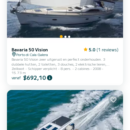
Bavaria 50 Vision
5.0
(1 reviews)
Porto di Cala Galera
Bavaria 50 Vision zeer uitgerust en perfect onderhouden. 3
dubbele hutten, 2 toiletten, 3 douches, 2 elektrische lieren,
Zeilboot
Schipper verplicht
8 pers.
2 cabines
2008
grootzeil en rolgenua.
15.73 m
$692,10
vanaf