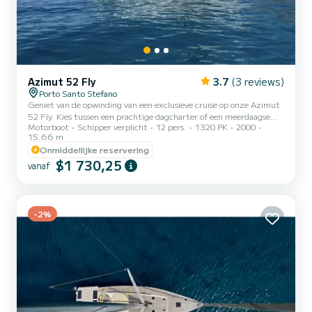
Azimut 52 Fly
3.7
(3 reviews)
Porto Santo Stefano
Geniet van de opwinding van een exclusieve cruise op onze Azimut
52 Fly. Kies tussen een prachtige dagcharter of een meerdaagse
Motorboot
Schipper verplicht
12 pers.
1320 PK
2000
cruise om te delen met je dierbaren. Vaar met ons mee voor een
15.66 m
unieke ervaring aan boord van de elegante Azimut 52 Fly, een jacht
Onmiddellijke reservering
van klasse ontworpen voor degenen die de zee willen ervaren met
$1 730,25
stijl, comfort en vrijheid. Om je te begeleiden in dit avontuur, een
vanaf
ervaren, vriendelijke en altijd beschikbare bemanning, bestaande
uit onze kapitein en matroos, klaar om je me...
-2%