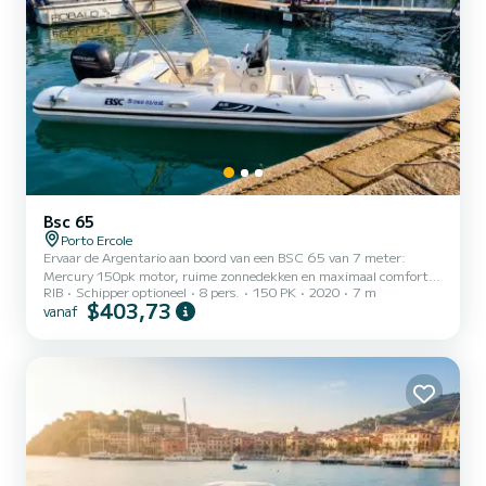
Bsc 65
Porto Ercole
Ervaar de Argentario aan boord van een BSC 65 van 7 meter:
Mercury 150pk motor, ruime zonnedekken en maximaal comfort
RIB
Schipper optioneel
8 pers.
150 PK
2020
7 m
voor 8 personen. Vertrek vanuit Porto Ercole GR. Verken de meest
$403,73
vanaf
exclusieve baaien van de Monte Argentario met maximale ruimte
en vermogen. Onze BSC 65 is de ideale keuze voor wie op zoek is
naar een stabiele, veilige en prestatiegerichte navigatie om de zee
van Toscane te ervaren zonder compromissen. Waarom kiezen voor
de BSC 65 voor jouw dag op de Argentario? De BSC 65 (tota...