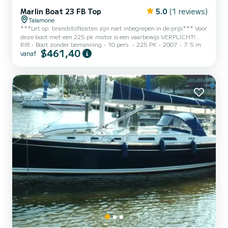
Marlin Boat 23 FB Top
5.0
(1 reviews)
Talamone
***Let op: brandstofkosten zijn niet inbegrepen in de prijs*** Voor
deze boot met een 225 pk motor is een vaarbewijs VERPLICHT!
RIB
Boot zonder bemanning
10 pers.
225 PK
2007
7.5 m
***Huisdieren zijn niet toegestaan aan boord*** Verhuur van een
$461,40
vanaf
ruime en comfortabele boot van 7,5 m met een 225 pk HONDA
buitenboordmotor. Aanbevolen capaciteit: 10 personen, de boot is
uitgerust met dubbele ligplaatsen aan zowel de achter- als
voorzijde, zonnescherm, douche, elektrische ankerlier. Met deze
boot kunt u de pracht van de kust van de Golf van Talamon...