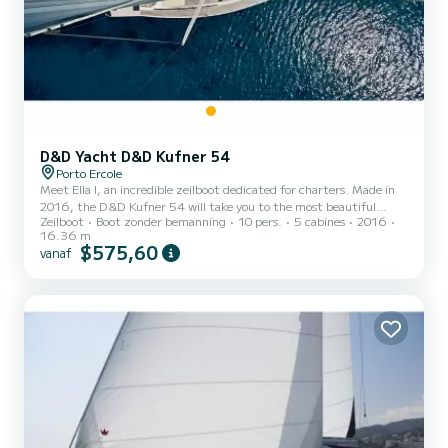
D&D Yacht D&D Kufner 54
Porto Ercole
Meet Ella I, an incredible zeilboot dedicated for charters. Made in
2016, the D&D Kufner 54 will take you to the most beautiful
Zeilboot
Boot zonder bemanning
10 pers.
5 cabines
2016
anchorages in Port de Porto Ercole. The boat has 5 cabins with all
16.36 m
comfort and a capacity of 10 people. With an overall length of 16
$575,60
vanaf
meters, it will be your best ally to spend an exceptional vacation on
the water in the surroundings of Port de Porto Ercole Voor uw
comfort heeft Ella I 4 toiletten met douche aan boord. Deze boot is
uitgerust met een Furling mainsail en...