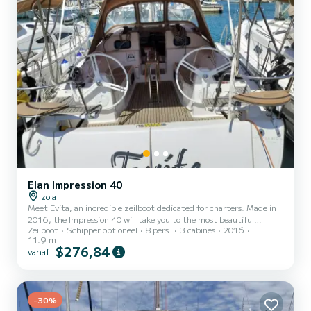
Elan Impression 40
Izola
Meet Evita, an incredible zeilboot dedicated for charters. Made in
2016, the Impression 40 will take you to the most beautiful
Zeilboot
Schipper optioneel
8 pers.
3 cabines
2016
anchorages in Izola. The zeilboot is 12 meters in length with 39
11.9 m
horsepower. The 3 cabins can accommodate 8 passengers when
$276,84
vanaf
cruising. Dit Impression 40 is uitgerust met2 toilets met douche.
Deze boot is uitgerust met een Furling mainsail en een Furling
genoa Het heeft de volgende uitrusting: Automatische piloot,
Boegschroef, TV, Buitenluidsprekers, Buitendouche, Z...
-30%