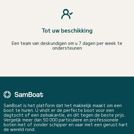
Tot uw beschikking
Een team van deskundigen om u 7 dagen per week te
ondersteunen
SamBoat is het platform dat het makkelijk maakt om een
boot te huren. U vindt er de perfecte boot voor een
dagtocht of een zeilvakantie, en dit tegen de beste prijs.
Vergelijk meer dan 50 000 particuliere en professionele
boten met of zonder schipper en vaar met een gerust hart
de wereld rond.