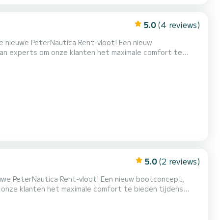
5.0
(4 reviews)
we PeterNautica Rent-vloot! Een nieuw
an experts om onze klanten het maximale comfort te
 YAMAHA F40 HETL, het werkpaard van het merk,
 prestaties kan garanderen, gecombineerd met
5.0
(2 reviews)
 Rent-vloot! Een nieuw bootconcept,
onze klanten het maximale comfort te bieden tijdens
, het werkpaard van het merk, gekenmerkt door zijn
eren in combinatie met brandstofverbruik