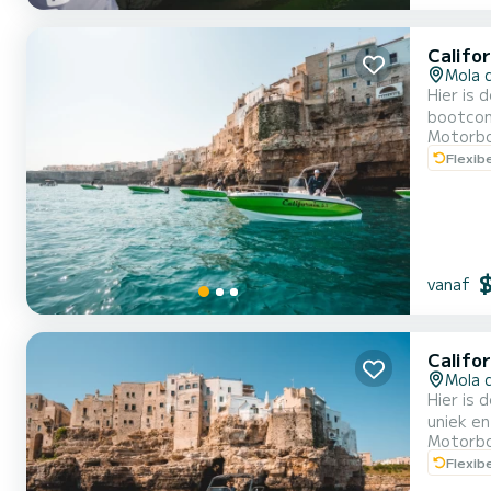
Califo
Mola d
Hier is 
bootcon
Motorb
bieden 
Flexib
gekenme
vanaf
Califor
Mola d
Hier is d
uniek e
Motorb
navigat
Flexib
betrouw