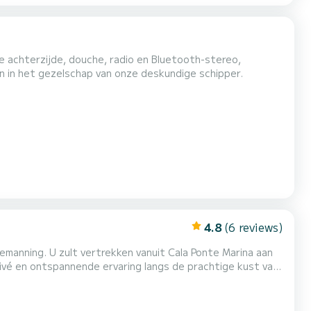
de achterzijde, douche, radio en Bluetooth-stereo,
n in het gezelschap van onze deskundige schipper.
4.8
(6 reviews)
bemanning. U zult vertrekken vanuit Cala Ponte Marina aan
rivé en ontspannende ervaring langs de prachtige kust van
ichten. Inclusief in de tour: • Toegewijde schipper en
oiste baaien tussen Polignano en Monopoli....