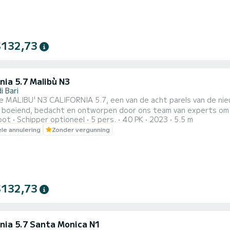
$132,73
nia 5.7 Malibù N3
i Bari
e MALIBU' N3 CALIFORNIA 5.7, een van de acht parels van de nieuwe PeterNautic
n boeiend, bedacht en ontworpen door ons team van experts om 
oot
Schipper optioneel
5 pers.
40 PK
2023
5.5 m
en aan boord. Gemotoriseerd met de nieuwe YAMAHA F40 HETL, h
ele annulering
Zonder vergunning
baarheid, een buitenboordmotor die hoge gecombineerde presta
pties i...
$132,73
rnia 5.7 Santa Monica N1