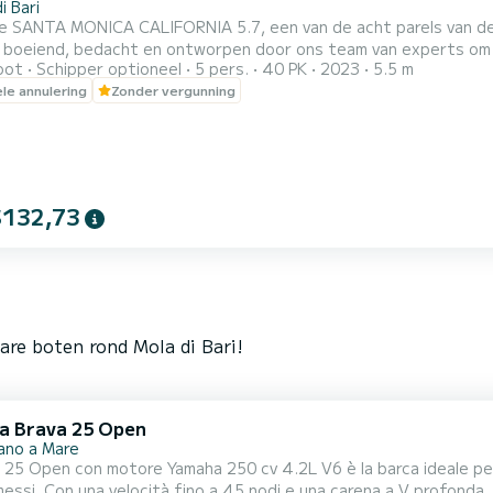
i Bari
e SANTA MONICA CALIFORNIA 5.7, een van de acht parels van de nieuwe PeterNa
n boeiend, bedacht en ontworpen door ons team van experts om 
oot
Schipper optioneel
5 pers.
40 PK
2023
5.5 m
en aan boord. Gemotoriseerd met de nieuwe YAMAHA F40 HETL, h
ele annulering
Zonder vergunning
aarheid, een buitenboordmotor die hoge prestaties kan garandere
...
$132,73
are boten rond Mola di Bari!
la Brava 25 Open
nano a Mare
 25 Open con motore Yamaha 250 cv 4.2L V6 è la barca ideale per
re una navigazione stabile, sicura e agile, perfetta