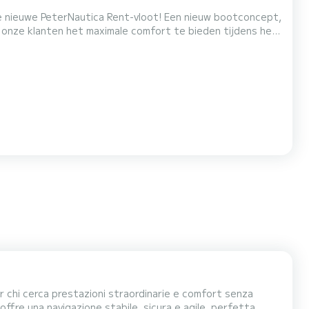
utica Rent-vloot! Een nieuw bootconcept,
onze klanten het maximale comfort te bieden tijdens het
et werkpaard van het merk, gekenmerkt door zijn
n, gecombineerd met verwaarloosbaar verbruik. Tot de
 chi cerca prestazioni straordinarie e comfort senza