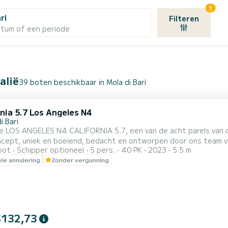
1
ri
Filteren
atum of een periode
alië
39 boten beschikbaar in Mola di Bari
nia 5.7 Los Angeles N4
i Bari
de LOS ANGELES N4 CALIFORNIA 5.7, een van de acht parels van de nie
cept, uniek en boeiend, bedacht en ontworpen door ons team v
oot
Schipper optioneel
5 pers.
40 PK
2023
5.5 m
 tijdens het zeilen en aan boord. Gemotoriseerd met de nieuw
ele annulering
Zonder vergunning
rkt door zijn betrouwbaarheid, een buitenboordmotor die hoge
verwaarloosbaar verbruik. Tot de optie...
$132,73