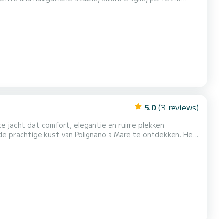
ni eccellenti, mentre la spaziosa e ben organizzata
unghezza: 7.7 metri – spazio abbondante per ospitare...
5.0
(3 reviews)
xe jacht dat comfort, elegantie en ruime plekken
e prachtige kust van Polignano a Mare te ontdekken. Het
om te ontspannen in de zon, een aperitief te proeven of te
 comfortabele loungesectie, terwijl de achterste...