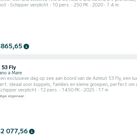
oot
Schipper verplicht
10 pers.
250 PK
2020
7.4 m
 mare mosso. La potenza del motore Yamaha garantisce prestazio
con cuscineria da prua a poppa assicura momenti di puro relax. L
$865,65
 53 Fly
nano a Mare
en exclusieve dag op zee aan boord van de Azimut 53 Fly, een lu
rt. Ideaal voor koppels, families en kleine groepen, perfect om d
Schipper verplicht
12 pers.
1450 PK
2025
17 m
sche flybridge is het hart van het schip: een verfijnde ruimte 
ige eigenaar
terwijl je adembenemende uitzichten bewondert. Voorin is er een
$2 077,56