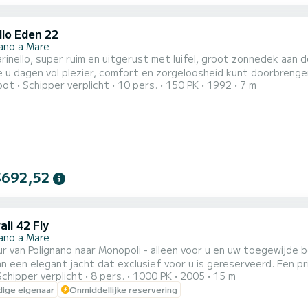
llo Eden 22
nano a Mare
inello, super ruim en uitgerust met luifel, groot zonnedek aan 
 u dagen vol plezier, comfort en zorgeloosheid kunt doorbrenge
oot
Schipper verplicht
10 pers.
150 PK
1992
7 m
$692,52
li 42 Fly
nano a Mare
ur van Polignano naar Monopoli - alleen voor u en uw toegewijde 
n een elegant jacht dat exclusief voor u is gereserveerd. Een p
Schipper verplicht
8 pers.
1000 PK
2005
15 m
met zijn zeegrotten, kristalheldere baaien en adembenemende uitz
ige eigenaar
Onmiddellijke reservering
• Selectie van lokale snacks en vers water • Zwemstops in de mo