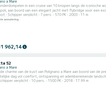
nano a Mare
onderdompelen in een cruise van 10 knopen langs de iconische w
oli, aan boord van een elegant jacht met flybridge voor een exc
oot
Schipper verplicht
7 pers.
570 PK
2003
11 m
heping zullen onze kapitein en de stewardess je verwelkomen me
ele annulering
ectaculaire haltes: de majestueuze Grotta Palazzese met zijn wan
$1 962,14
tta 52
nano a Mare
e charme van de kust van Polignano a Mare aan boord van de pre
ke dag vol comfort, ontspanning en adembenemende landschappen. Vertrek vanuit de haven van Polignan
Schipper verplicht
10 pers.
1500 PK
2018
17.99 m
en unieke ervaring om het volgende te ontdekken: Grotta Palazzese: de beroemde natuurlijke zeegrot, waarvan de
majestueuze schoonheid alleen va