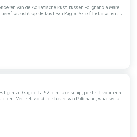
onderen van de Adriatische kust tussen Polignano a Mare
lusief uitzicht op de kust van Puglia. Vanaf het moment
t een onderscheiden en discrete service. We varen naar de
den verlicht door natuurlijk licht, de legendar...
stigieuze Gagliotta 52, een luxe schip, perfect voor een
o, waar we u
naf zee zichtbaar is. Cala Corvino en Cala Incina: kristalheldere baaien waar u kunt zwe...