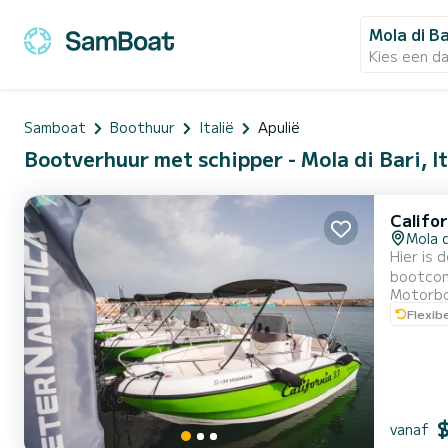
Mola di Ba
Kies een d
Samboat
Boothuur
Italië
Apulië
Bootverhuur met schipper - Mola di Bari, It
Califor
Mola d
Hier is 
bootcon
Motorb
comfort
Flexib
gekenme
vanaf