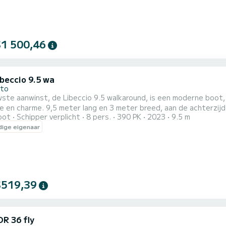
$1 500,46
ibeccio 9.5 wa
ito
ste aanwinst, de Libeccio 9.5 walkaround, is een moderne boot, 
e en charme. 9,5 meter lang en 3 meter breed, aan de achterzij
oot
Schipper verplicht
8 pers.
390 PK
2023
9.5 m
wd tot zonnedek en een eettafel voor 6 personen, terwijl er 
ige eigenaar
root zonnedek op de boeg. Tijdens de excursie varen we langs het historische centrum van Polignano a Mare,
$519,39
R 36 fly