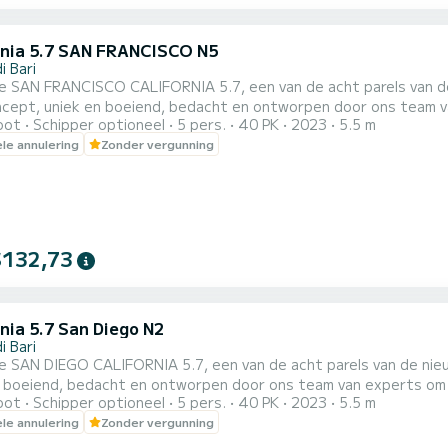
rnia 5.7 SAN FRANCISCO N5
i Bari
de SAN FRANCISCO CALIFORNIA 5.7, een van de acht parels van de nieu
cept, uniek en boeiend, bedacht en ontworpen door ons team v
oot
Schipper optioneel
5 pers.
40 PK
2023
5.5 m
tijdens het zeilen en aan boord. Gemotoriseerd met de nieuwe
ele annulering
Zonder vergunning
rkt door zijn betrouwbaarheid, een buitenboordmotor die hoge
verwaarloosbaar verbruik. Tot de opties in...
$132,73
nia 5.7 San Diego N2
i Bari
e SAN DIEGO CALIFORNIA 5.7, een van de acht parels van de nieuwe PeterNautica
n boeiend, bedacht en ontworpen door ons team van experts om 
oot
Schipper optioneel
5 pers.
40 PK
2023
5.5 m
ie en aan boord. Gemotoriseerd met de nieuwe YAMAHA F40 HETL
ele annulering
Zonder vergunning
baarheid, een buitenboordmotor die hoge prestaties kan garand
verwaarloosbaar. Tot de optie...