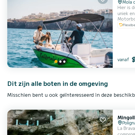
Mola d
Hier is d
uniek e
Motorb
zeilen 
Flexib
betrouwb
opties in
vanaf
Dit zijn alle boten in de omgeving
Misschien bent u ook geïnteresseerd in deze beschikb
Mingol
Polig
La Brava
compromessi. Con una velocità fino a 45 nodi e una carena a V profonda, off