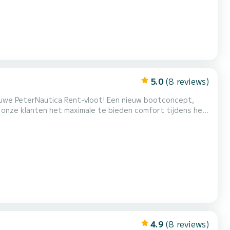
5.0
(8 reviews)
a Rent-vloot! Een nieuw bootconcept,
onze klanten het maximale te bieden comfort tijdens het
et werkpaard van het merk, gekenmerkt door zijn
ties kan garanderen met een verwaarloosbaar verbruik.
4.9
(8 reviews)