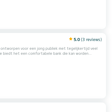
5.0
(3 reviews)
ontworpen voor een jong publiek met tegelijkertijd veel
de biedt het een comfortabele bank die kan worden
binnen een grote dinette met tweepersoonsbed en een