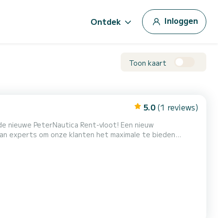
Inloggen
Ontdek
Toon kaart
5.0
(1 reviews)
uwe PeterNautica Rent-vloot! Een nieuw
an experts om onze klanten het maximale te bieden
e YAMAHA F40 HETL, het werkpaard van het merk,
 prestaties kan garanderen gecombineerd met een