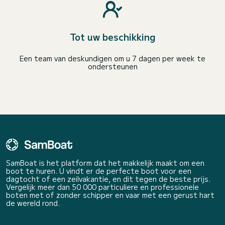
Tot uw beschikking
Een team van deskundigen om u 7 dagen per week te
ondersteunen
SamBoat is het platform dat het makkelijk maakt om een
boot te huren. U vindt er de perfecte boot voor een
dagtocht of een zeilvakantie, en dit tegen de beste prijs.
Vergelijk meer dan 50 000 particuliere en professionele
boten met of zonder schipper en vaar met een gerust hart
de wereld rond.