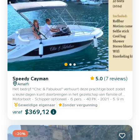
Speedy Cayman
5.0
(7 reviews)
Amalfi
Het bedrijf "Chic & Fabulous" verhuurt deze prachtige boot zodat
u leuke dagen kunt doorbrengen in het gezelschap van familie of
Motorboot
Schipper optioneel
6 pers.
40 PK
2021
5.9 m
vrienden. Deze kleine boot is uitgerust met een comfortabel
zonnedek op de boeg met kussens, een speciale stuurpositie met
Geweldige eigenaar
Zonder vergunning
centrale zitplaats en een grote achterstevenzitplaats voor gasten.
$369,12
vanaf
Aan boord beschikt u over alle soorten comfort: stereo met
Bluetooth, USB-aansluiting, douche en een comfortabele ladder om
uit het water te klimmen. De boot wordt aangedreven do...
-20%