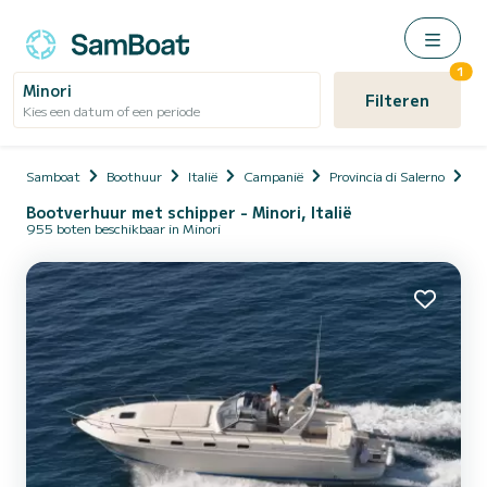
1
Minori
Filteren
Kies een datum of een periode
Samboat
Boothuur
Italië
Campanië
Provincia di Salerno
Mi
Bootverhuur met schipper - Minori, Italië
955 boten beschikbaar in Minori