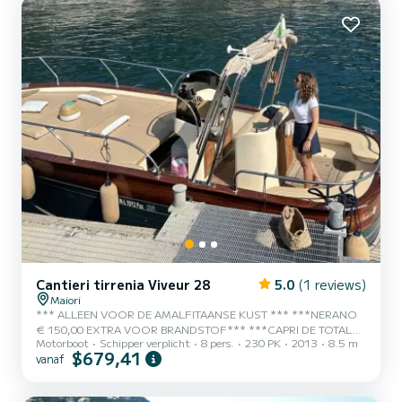
- Lengte: 40ft - Motor: 2 x 400 pk - K...
Cantieri tirrenia Viveur 28
5.0
(1 reviews)
Maiori
*** ALLEEN VOOR DE AMALFITAANSE KUST *** ***NERANO
€ 150,00 EXTRA VOOR BRANDSTOF*** ***CAPRI DE TOTALE
Motorboot
Schipper verplicht
8 pers.
230 PK
2013
8.5 m
PRIJS IS € 1150 *** De aangegeven prijs voor de chauffeurverhuur
$679,41
vanaf
is voor de route van Salerno \ Vietri sul mare tot aan Amalfi /
Conca dei Marini of Positano en IS INCLUSIEF: - kosten voor
brandstof - welkomstdrankje, frisdranken, hapjes, fruit,