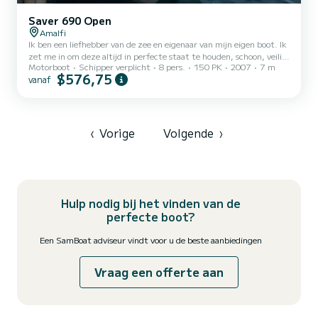
Saver 690 Open
Amalfi
Ik ben een liefhebber van de zee en eigenaar van mijn eigen boot. Ik
zet me in om deze altijd in perfecte staat te houden, schoon, veilig
Motorboot
Schipper verplicht
8 pers.
150 PK
2007
7 m
en klaar voor een aangename en zorgeloze ervaring te bieden. Ik
$576,75
vanaf
help u graag met alle benodigde informatie en om uw dag op zee zo
goed mogelijk te organiseren, met beschikbaarheid,
professionaliteit en vriendelijkheid. Mijn doel is om u onvergetelijke
momenten te laten beleven langs de prachtige Amalfikust. Ik kan
ook vistochten organiseren
‹
Vorige
Volgende
›
Hulp nodig bij het vinden van de
perfecte boot?
Een SamBoat adviseur vindt voor u de beste aanbiedingen
Vraag een offerte aan