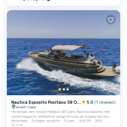
Nautica Esposito Positano 38 Open
5.0
(1 reviews)
Amalfi Coast
Partenope, een nieuwe Positano 38 Open, Nautica Esposito: een
uiterst elegante, leefbare en veilige struma, de mijlpaal van ons
Motorboot
Schipper verplicht
12 pers.
640 PK
2022
project, een boot gebaseerd op de traditie van de Sorrentijnse
12.5 m
struma. Modern, elegant en ruim, het is geschikt voor maximaal 12