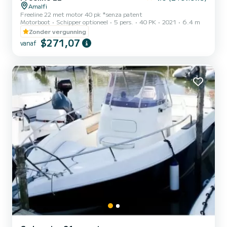
Amalfi
Freeline 22 met motor 40 pk *senza patent
Motorboot
Schipper optioneel
5 pers.
40 PK
2021
6.4 m
Zonder vergunning
$271,07
vanaf