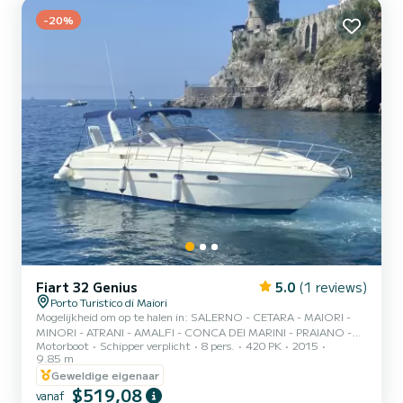
te bezoeken; uiteindelijk komen we aan in Maiori waar we de
-20%
Pandora-grot zullen vinden. Vanaf hier veran...
Fiart 32 Genius
5.0
(1 reviews)
Porto Turistico di Maiori
Mogelijkheid om op te halen in: SALERNO - CETARA - MAIORI -
MINORI - ATRANI - AMALFI - CONCA DEI MARINI - PRAIANO -
Motorboot
Schipper verplicht
8 pers.
420 PK
2015
POSITANO - NERANO - CAPRI. *ALL-INCLUSIVE FORM* Onze
9.85 m
"All-inclusive" formule biedt onze gasten alle volgende services: -
Geweldige eigenaar
Schipdiensten; -Drankjes en snacks; -Softdrank; -Prosecco en
$519,08
limoncello; -Snorkelmaskers; -Aperitief; -Fruit; -Handdoeken. +
vanaf