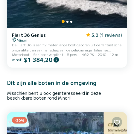
Fiart 36 Genius
5.0
(1 reviews)
Minori
De Fiart 36 is een 12 meter lange boot geboren uit de fantastische
originaliteit en vakmanschap van de gelijknamige Italiaanse
Motorboot
Schipper verplicht
8 pers.
462 PK
2010
12 m
fabrikant. De interieurs zijn ruim en licht, deze express cruiser
$1 384,20
vanaf
garandeert een comfortabele rit en optimaliseert elke route. Dit
model, dat tegelijkertijd geavanceerde technologie en klassieke
elegantie toont, heeft een topsnelheid van 30-35 knopen en biedt
plaats aan maximaal 8 passagiers.
Dit zijn alle boten in de omgeving
Misschien bent u ook geïnteresseerd in deze
beschikbare boten rond Minori!
-30%