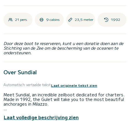
21 pers.
9 cabins
23,5 meter
1992
Door deze boot te reserveren, kunt u een donatie doen aan de
Stichting van de Zee om de bescherming van de oceanen te
ondersteunen.
Over Sundial
Automatisch vertaalde tekst
Laat originele tekst zien
Meet Sundial, an incredible zeilboot dedicated for charters.
Made in 1992, the Gulet will take you to the most beautiful
anchorages in Milazzo.
The boat has 9 cabins with all comfort and a capacity of
Laat volledige beschrijving zien
people. With an overall length of 24 meters, it will be your
best ally to spend an exceptional vacation on the water in
the surroundings of Milazzo