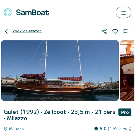
Zoekresultaten
Gulet (1992)
• Zeilboot • 23,5 m • 21 pers
Pro
•
Milazzo
Milazzo
5.0
(1 Reviews)