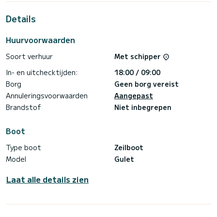
Dit Gulet is uitgerust met9 toilets met douche.
Details
Het heeft de volgende uitrusting: TV, A/C.
Huurvoorwaarden
U kunt uw reserveringsaanvraag naar ons sturen op
Soort verhuur
Met schipper
In- en uitchecktijden:
18:00 / 09:00
Borg
Geen borg vereist
Annuleringsvoorwaarden
Aangepast
Brandstof
Niet inbegrepen
Boot
Type boot
Zeilboot
Model
Gulet
Laat alle details zien