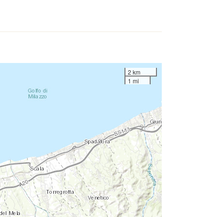
2 km
1 mi