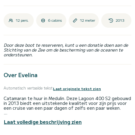
12 pers.
6 cabins
12 meter
2013
Door deze boot te reserveren, kunt u een donatie doen aan de
Stichting van de Zee om de bescherming van de oceanen te
ondersteunen.
Over Evelina
Automatisch vertaalde tekst
Laat originele tekst zien
Catamaran te huur in Medulin. Deze Lagoon 400 S2 gebouwd
in 2013 biedt een uitstekende kwaliteit voor zijn prijs voor
een cruise van een paar dagen of zelfs een paar weken.
U gaat een uitzonderlijke cruise beleven op deze catamaran
Laat volledige beschrijving zien
van 12 meter. U kunt maximaal 12 passagiers ontvangen
tijdens het cruisen en profiteren van de 6 hutten met
totaal comfort.