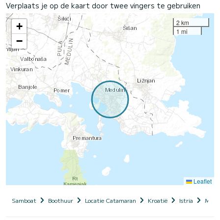
Verplaats je op de kaart door twee vingers te gebruiken
2 km
+
1 mi
−
Leaflet
Samboat
Boothuur
Locatie Catamaran
Kroatië
Istria
Medu