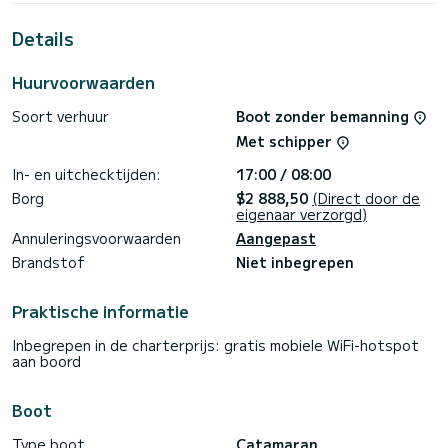
Deze Lagoon 400 S2 is uitgerust met 4 toiletten met een
Details
douche.
Deze boot is uitgerust met een Full batten mainsail en een
Huurvoorwaarden
Furling genua. Het heeft de volgende apparatuur: Wifi en
internet, Automatische piloot, Zonnepaneel, Luidsprekers,
Soort verhuur
Boot zonder bemanning
Buitenboordmotor, USB-stekker, Elektrische lier, TV.
Met schipper
Als u vragen heeft over de boot of de chartervoorwaarden,
kunt u een bericht sturen via het Samboat-platform. Een
In- en uitchecktijden:
17:00 / 08:00
SamBoat-adviseur beantwoordt uw vragen en biedt u onze
Borg
$2 888,50
(Direct door de
eigenaar verzorgd)
Annuleringsvoorwaarden
Aangepast
Brandstof
Niet inbegrepen
Praktische informatie
Inbegrepen in de charterprijs: gratis mobiele WiFi-hotspot
aan boord
Boot
Type boot
Catamaran