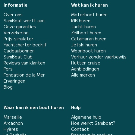
Informatie
Wat kan ik huren
Over ons
Motorboot huren
SamBoat werft aan
RIB huren
Onze garanties
Jacht huren
Verzekering
Zeilboot huren
Prijs-simulator
Catamaran huren
Yachtcharter bedrijf
Jetski huren
Cadeaubonnen
Woonboot huren
SamBoat Club
Verhuur zonder vaarbewijs
Reviews van klanten
Hutten cruise
Pers
Aanbiedingen
Fondation de la Mer
Alle merken
Ervaringen
Blog
Waar kan ik een boot huren
Hulp
Marseille
Algemene hulp
Arcachon
Hoe werkt Samboat?
Hyères
Contact
La Rochelle
Beheer mijn cookies