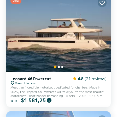
-5%
Leopard 46 Powercat
4.8
(21 reviews)
Marsh Harbour
Meet , an incredible motorboot dedicated for charters. Made in
2025, the Leopard 46 Powercat will take you to the most beautiful
Motorboot
Boot zonder bemanning
8 pers.
2025
14.06 m
anchorages in Marsh Harbour. The boat has 4 cabins with all
$1 581,25
vanaf
comfort and a capacity of 8 people. With an overall length of 14
meters, it will be your best ally to spend an exceptional vacation on
the water in the surroundings of Marsh Harbour Voor uw comfort
heeft 4 toiletten met douche aan boord. Het heeft de volgen...