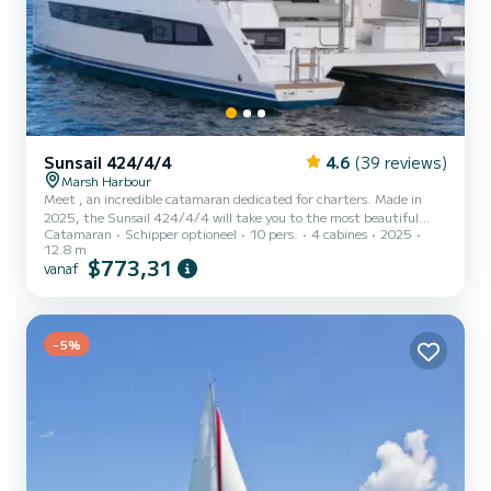
Sunsail 424/4/4
4.6
(39 reviews)
Marsh Harbour
Meet , an incredible catamaran dedicated for charters. Made in
2025, the Sunsail 424/4/4 will take you to the most beautiful
Catamaran
Schipper optioneel
10 pers.
4 cabines
2025
anchorages in Marsh Harbour. The boat has 4 cabins with all
12.8 m
comfort and a capacity of 10 people. With an overall length of 13
$773,31
vanaf
meters, it will be your best ally to spend an exceptional vacation on
the water in the surroundings of Marsh Harbour Voor uw comfort
heeft 4 toiletten met douche aan boord. Deze boot is uitgerust
met een Full batten mainsail en een Furling ge...
-5%