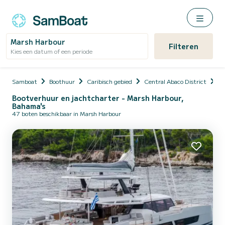
Marsh Harbour
Filteren
Kies een datum of een periode
Samboat
Boothuur
Caribisch gebied
Central Abaco District
Ma
Bootverhuur en jachtcharter - Marsh Harbour,
Bahama's
47 boten beschikbaar in Marsh Harbour