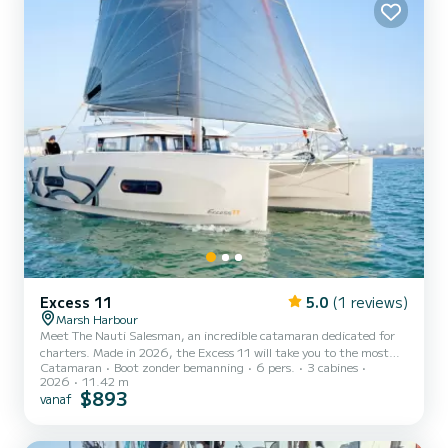
Excess 11
5.0
(1 reviews)
Marsh Harbour
Meet The Nauti Salesman, an incredible catamaran dedicated for
charters. Made in 2026, the Excess 11 will take you to the most
Catamaran
Boot zonder bemanning
6 pers.
3 cabines
beautiful anchorages in Marsh Harbour. You are going to have an
2026
11.42 m
exceptional cruise on this catamaran of 11 meters. You will be able
$893
vanaf
to accommodate up to 6 passengers when cruising and take
advantage of its 3 cabins with total comfort. Voor uw comfort
heeft The Nauti Salesman 3 toiletten met douche aan boord. Het