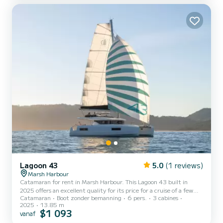
Marsh Harbour Dit Bali 4.6 is uitgerust met3 toilets met douche.
Het heeft de volgende uitrusting: Automatis...
Lagoon 43
5.0
(1 reviews)
Marsh Harbour
Catamaran for rent in Marsh Harbour. This Lagoon 43 built in
2025 offers an excellent quality for its price for a cruise of a few
Catamaran
Boot zonder bemanning
6 pers.
3 cabines
days or even a few weeks. You are going to have an exceptional
2025
13.85 m
cruise on this catamaran of 14 meters. You will be able to
$1 093
vanaf
accommodate up to 6 passengers when cruising and take