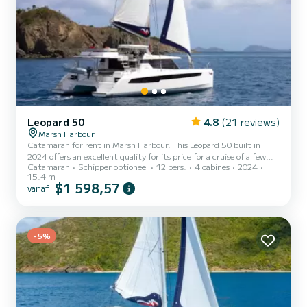
Leopard 50
4.8
(21 reviews)
Marsh Harbour
Catamaran for rent in Marsh Harbour. This Leopard 50 built in
2024 offers an excellent quality for its price for a cruise of a few
Catamaran
Schipper optioneel
12 pers.
4 cabines
2024
days or even a few weeks. The boat has 4 cabins with all comfort
15.4 m
and a capacity of 12 people. With an overall length of 15 meters, it
$1 598,57
vanaf
will be your best ally to spend an exceptional vacation on the water
in the surroundings of Marsh Harbour Dit Leopard 50 is uitgerust
met4 toilets met douche. Deze boot is uitgerust...
-5%