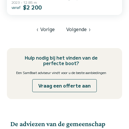
2023
12.85 m
cruise on this catamaran of 13 meters. You will be able to
$2 200
vanaf
accommodate up to 9 passengers when cruising and take
advantage of its 4 cabins with total comfort. Voor uw comfort
heeft Tamboo 4 toiletten met douche aan boord. Het heeft de
volgende uitrusting: A...
‹
Vorige
Volgende
›
Hulp nodig bij het vinden van de
perfecte boot?
Een SamBoat adviseur vindt voor u de beste aanbiedingen
Vraag een offerte aan
De adviezen van de gemeenschap