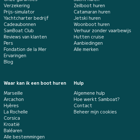
Verzekering
Zeilboot huren
Prijs-simulator
Catamaran huren
Yachtcharter bedrijf
Jetski huren
Cadeaubonnen
Woonboot huren
SamBoat Club
Verhuur zonder vaarbewijs
Reviews van klanten
Hutten cruise
Pers
Aanbiedingen
Fondation de la Mer
Alle merken
Ervaringen
Blog
Waar kan ik een boot huren
Hulp
Marseille
Algemene hulp
Arcachon
Hoe werkt Samboat?
Hyères
Contact
La Rochelle
Beheer mijn cookies
Corsica
Kroatië
Baléaren
Alle bestemmingen