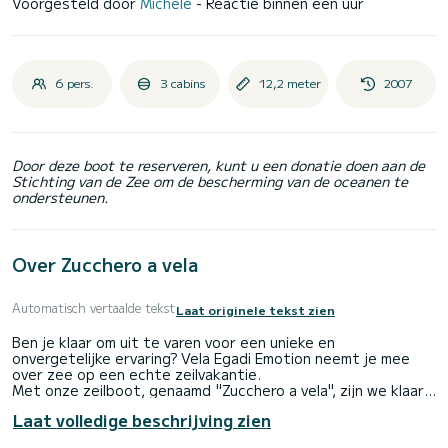
Voorgesteld door
Michele
- Reactie binnen een uur
6 pers.
3 cabins
12,2 meter
2007
Door deze boot te reserveren, kunt u een donatie doen aan de
Stichting van de Zee om de bescherming van de oceanen te
ondersteunen.
Over Zucchero a vela
Automatisch vertaalde tekst
Laat originele tekst zien
Ben je klaar om uit te varen voor een unieke en
onvergetelijke ervaring? Vela Egadi Emotion neemt je mee
over zee op een echte zeilvakantie.
Met onze zeilboot, genaamd "Zucchero a vela", zijn we klaar
om samen met jou langs de spectaculaire kust van Sicilië te
Laat volledige beschrijving zien
varen.
Een dag, een weekend, een week of zelfs voor een