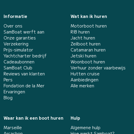
Informatie
Wat kan ik huren
Over ons
Motorboot huren
SamBoat werft aan
RIB huren
Onze garanties
Jacht huren
Verzekering
Zeilboot huren
Prijs-simulator
Catamaran huren
Yachtcharter bedrijf
Jetski huren
Cadeaubonnen
Woonboot huren
SamBoat Club
Verhuur zonder vaarbewijs
Reviews van klanten
Hutten cruise
Pers
Aanbiedingen
Fondation de la Mer
Alle merken
Ervaringen
Blog
Waar kan ik een boot huren
Hulp
Marseille
Algemene hulp
Arcachon
Hoe werkt Samboat?