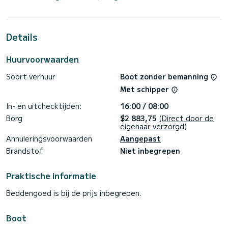
uw beste bondgenoot voor een bijzondere vakantie op het
water in de omgeving van
Deze Dufour 390 Grand Large heeft 2 toiletten met
Details
douche.
Deze boot is uitgerust met een doorgelat grootzeil en een
Huurvoorwaarden
rolgenua. Het beschikt met name over de volgende
apparatuur: Autopilot, Externe luidsprekers, Zwemplatform.
Soort verhuur
Boot zonder bemanning
Reserveringsaanvragen en offertes worden direct beheerd
Met schipper
In- en uitchecktijden:
16:00 / 08:00
Borg
$2 883,75
(Direct door de
eigenaar verzorgd)
Annuleringsvoorwaarden
Aangepast
Brandstof
Niet inbegrepen
Praktische informatie
Beddengoed is bij de prijs inbegrepen.
Boot