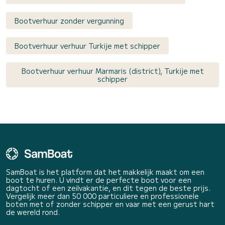
Bootverhuur zonder vergunning
Bootverhuur verhuur Turkije met schipper
Bootverhuur verhuur Marmaris (district), Turkije met
schipper
SamBoat is het platform dat het makkelijk maakt om een
boot te huren. U vindt er de perfecte boot voor een
dagtocht of een zeilvakantie, en dit tegen de beste prijs.
Vergelijk meer dan 50 000 particuliere en professionele
boten met of zonder schipper en vaar met een gerust hart
de wereld rond.