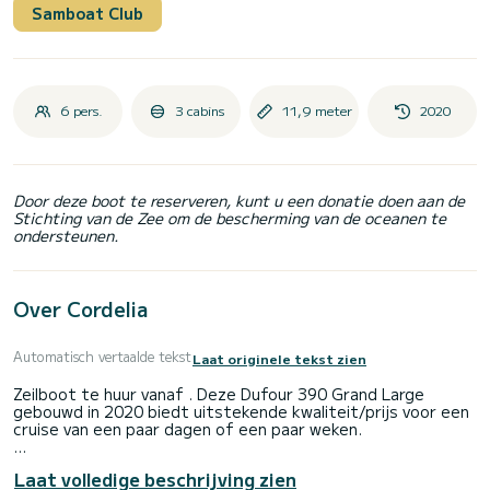
Samboat Club
6 pers.
3 cabins
11,9 meter
2020
Door deze boot te reserveren, kunt u een donatie doen aan de
Stichting van de Zee om de bescherming van de oceanen te
ondersteunen.
Over Cordelia
Automatisch vertaalde tekst
Laat originele tekst zien
Zeilboot te huur vanaf . Deze Dufour 390 Grand Large
gebouwd in 2020 biedt uitstekende kwaliteit/prijs voor een
cruise van een paar dagen of een paar weken.
De boot heeft 3 hutten alle comfort en een bootcapaciteit
Laat volledige beschrijving zien
van 8 personen. Met een totale lengte van 12 meter is hij