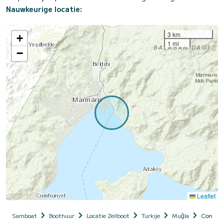
Nauwkeurige locatie:
3 km
+
1 mi
−
Leaflet
Samboat
Boothuur
Locatie Zeilboot
Turkije
Muğla
Cordelia