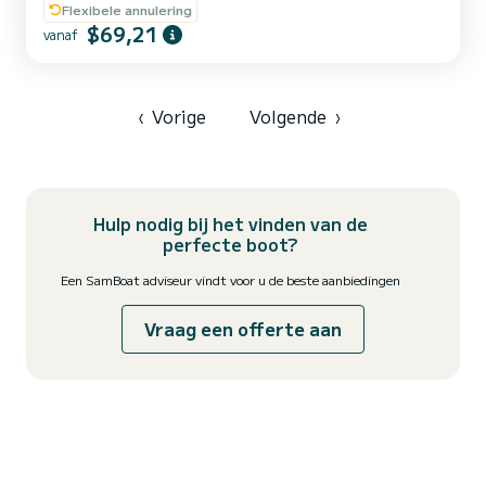
voor elk verzoek. Boot met ruim zonnedek, zonnescherm,
Flexibele annulering
zoetwaterdouche en muziek
$69,21
vanaf
‹
Vorige
Volgende
›
Hulp nodig bij het vinden van de
perfecte boot?
Een SamBoat adviseur vindt voor u de beste aanbiedingen
Vraag een offerte aan