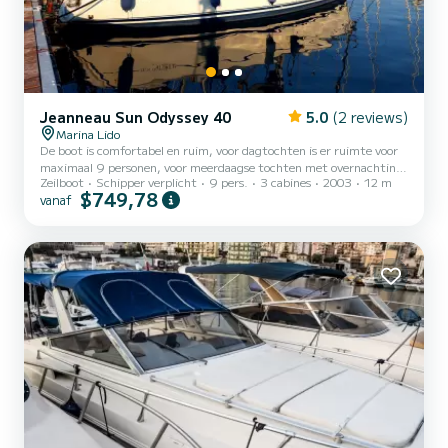
Jeanneau Sun Odyssey 40
5.0
(2 reviews)
Marina Lido
De boot is comfortabel en ruim, voor dagtochten is er ruimte voor
maximaal 9 personen, voor meerdaagse tochten met overnachting
Zeilboot
Schipper verplicht
9 pers.
3 cabines
2003
12 m
aan boord is er ruimte voor maximaal 6 personen in 3 comfortabele
$749,78
vanaf
hutten met 2 badkamers