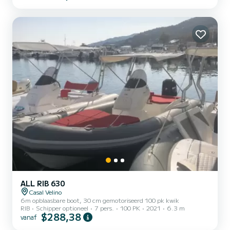
ALL RIB 630
Casal Velino
6m opblaasbare boot, 30 cm gemotoriseerd 100 pk kwik
RIB
Schipper optioneel
7 pers.
100 PK
2021
6.3 m
$288,38
vanaf