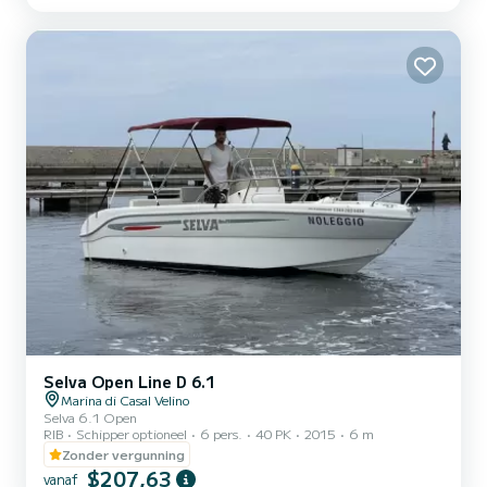
deel van de kust van Marina di Camerota DE HELE DAG: kust van
Palinuro + kust van Marina di Camerota ️Kust van Palinuro: Capo
Palinuro, Grotta Azzurra, Grotta Sulfurea, Cala Fetente en
Architiello, Coniglio-rots, Baia del Buon Dormire, Marinella, botte...
Selva Open Line D 6.1
Marina di Casal Velino
Selva 6.1 Open
RIB
Schipper optioneel
6 pers.
40 PK
2015
6 m
Zonder vergunning
$207,63
vanaf