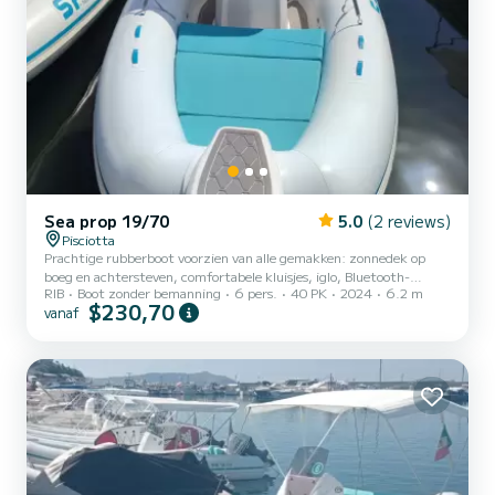
Sea prop 19/70
5.0
(2 reviews)
Pisciotta
Prachtige rubberboot voorzien van alle gemakken: zonnedek op
boeg en achtersteven, comfortabele kluisjes, iglo, Bluetooth-
RIB
Boot zonder bemanning
6 pers.
40 PK
2024
6.2 m
stereo, opvouwbare stalen ladder, beleefdheidstouw, digitale
$230,70
vanaf
instrumentatie, luifel, zoetwaterdouche, houder voor mobiele
telefoon, houd jezelf gezond...