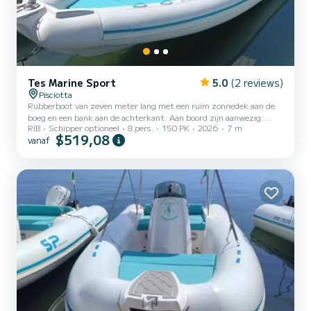
Tes Marine Sport
5.0
(2 reviews)
Pisciotta
Rubberboot van zeven meter lang met een ruim zonnedek aan de
boeg en een bank aan de achterkant. Aan boord zijn aanwezig:
RIB
Schipper optioneel
8 pers.
150 PK
2026
7 m
elektrische ankerlier met teller, kaartplotter met dieptemeter,
$519,08
vanaf
USB-aansluiting, brandstofniveaumeter, Hertz Marine stereo,
digitale instrumentatie, inklapbare zwemtrap, gesloten cel
bekleding, hydraulische besturing.