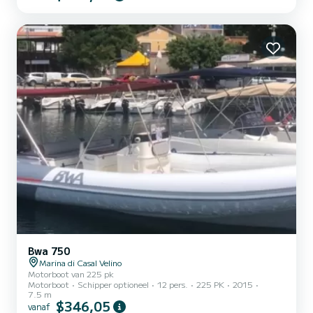
Bwa 750
Marina di Casal Velino
Motorboot van 225 pk
Motorboot
Schipper optioneel
12 pers.
225 PK
2015
7.5 m
$346,05
vanaf