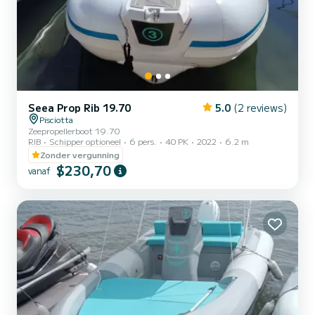
Seea Prop Rib 19.70
5.0
(2 reviews)
Pisciotta
Zeepropellerboot 19.70
RIB
Schipper optioneel
6 pers.
40 PK
2022
6.2 m
Zonder vergunning
$230,70
vanaf