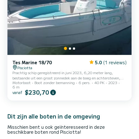
Tes Marine 18/70
5.0
(1 reviews)
Pisciotta
Prachtig schip geregistreerd in juni 2023, 6,20 meter lang,
bestaande uit een groot zonnedek aan de boeg en achtersteven,
Motorboot
Boot zonder bemanning
6 pers.
40 PK
2023
Bluetooth-stereo, luifel, zoetwaterdouche, anker met 30 meter
6 m
touw, digitale instrumentatie. Hij wordt aangedreven door een
$230,70
vanaf
nieuwe motor uit 2023, merk Selva, Dorado-model, 40/70 pk.
Dit zijn alle boten in de omgeving
Misschien bent u ook geïnteresseerd in deze
beschikbare boten rond Pisciotta!