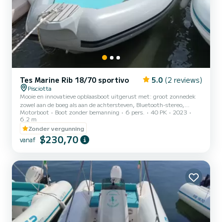
Tes Marine Rib 18/70 sportivo
5.0
(2 reviews)
Pisciotta
Mooie en innovatieve opblaasboot uitgerust met: groot zonnedek
zowel aan de boeg als aan de achtersteven, Bluetooth-stereo,
Motorboot
Boot zonder bemanning
6 pers.
40 PK
2023
zoetwaterdouche, houder voor mobiele telefoon, iglo-koelkast.
6.2 m
Gemotoriseerd met nieuwe Selva-motor uit 2023, vermogen
Zonder vergunning
40/70.
$230,70
vanaf