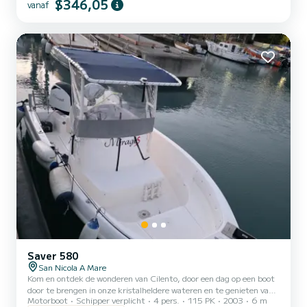
$346,05
vanaf
romantische momenten bij zonsondergang, met de ervaring en
veiligheid van een professionele schipper aan boord.
Saver 580
San Nicola A Mare
Kom en ontdek de wonderen van Cilento, door een dag op een boot
door te brengen in onze kristalheldere wateren en te genieten van
Motorboot
Schipper verplicht
4 pers.
115 PK
2003
6 m
de typische gerechten van ons land ... we staan tot uw beschikking