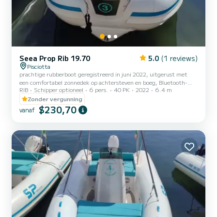
Seea Prop Rib 19.70
5.0
(1 reviews)
Pisciotta
prachtige rubberboot geregistreerd in juni 2022, uitgerust met
een comfortabel zonnedek op achtersteven en boeg, Bluetooth-
RIB
Schipper optioneel
6 pers.
40 PK
2022
6.4 m
stereo, douche, comfortabele instapladder, achterstevenplatforms
van glasvezel, Selva 40 PK-motor
Zonder vergunning
$230,70
vanaf