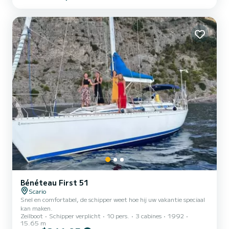
aan de betoverende Cilento kust (Scario) waar de zee kristalhelder
is. We brengen je graag naar de Cilento, Amalfi kust en de Eolische
Eilanden voor lange weekenden of in het geval van de Eolische
Eilanden voor minstens een week. Verhuur van juni tot septembe...
Bénéteau First 51
Scario
Snel en comfortabel, de schipper weet hoe hij uw vakantie speciaal
kan maken.
Zeilboot
Schipper verplicht
10 pers.
3 cabines
1992
15.65 m