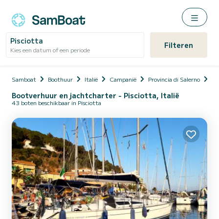
Pisciotta
Filteren
Kies een datum of een periode
Samboat
Boothuur
Italië
Campanië
Provincia di Salerno
Pi
Bootverhuur en jachtcharter - Pisciotta, Italië
43 boten beschikbaar in Pisciotta