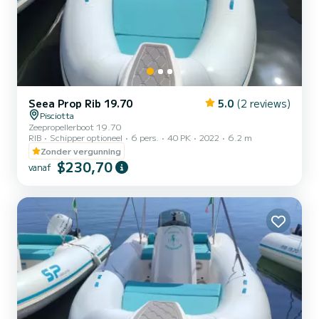
Seea Prop Rib 19.70
5.0
(2 reviews)
Pisciotta
Zeepropellerboot 19.70
RIB
Schipper optioneel
6 pers.
40 PK
2022
6.2 m
Zonder vergunning
$230,70
vanaf