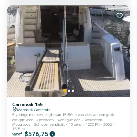
Carnevali 155
Marina di Camerota
Flybridge met een lengte van 15,50 m voorzien van een grote
cockpit voor 10 personen. Twee ligweiden 2 koelkasten
Motorboot
Schipper verplicht
10 pers.
1200 PK
2002
15.5 m
$576,75
vanaf