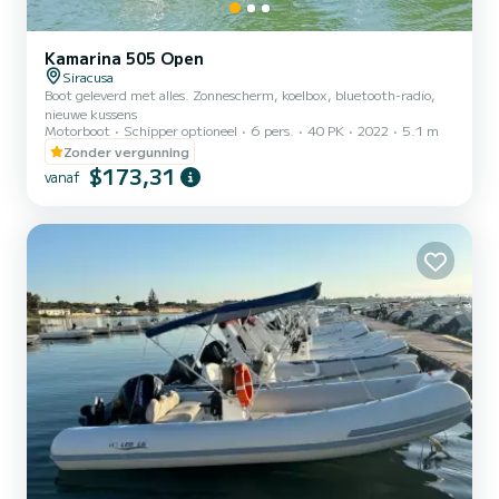
Kamarina 505 Open
Siracusa
Boot geleverd met alles. Zonnescherm, koelbox, bluetooth-radio,
nieuwe kussens
Motorboot
Schipper optioneel
6 pers.
40 PK
2022
5.1 m
Zonder vergunning
$173,31
vanaf