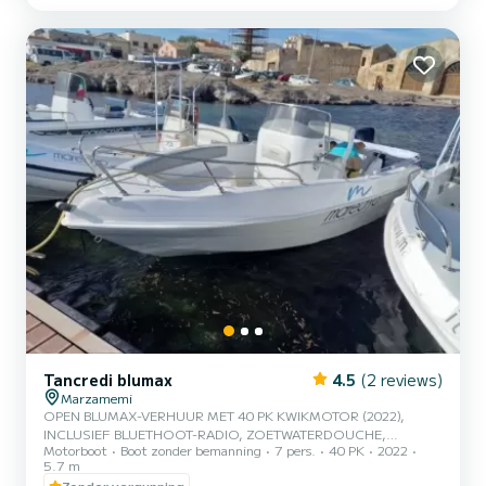
bestuurdersrugleuning en een bank aan de achtersteven, lijkt het
een grote, comfortabele en gemakkelijk te besturen boot. Deze
boot is...
Tancredi blumax
4.5
(2 reviews)
Marzamemi
OPEN BLUMAX-VERHUUR MET 40 PK KWIKMOTOR (2022),
INCLUSIEF BLUETHOOT-RADIO, ZOETWATERDOUCHE,
Motorboot
Boot zonder bemanning
7 pers.
40 PK
2022
IJSBORST CAPACITEIT 7 PERSONEN INCLUSIEF BESTUURDER
5.7 m
Zonder vergunning