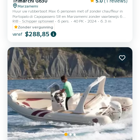
Trimarchi G630
5.0
(1 reviews)
Marzamemi
Huur uw rubberboot Max 6 personen met of zonder chauffeur in
Portopalo di Capopassero SR en Marzamemi zonder vaarbewijs 6
RIB
Schipper optioneel
6 pers.
40 PK
2024
6.3 m
meter en 30 Douche Luifel Dieptemeter Aperitief aan boord
Muziek Zonneweide
Zonder vergunning
$288,85
vanaf