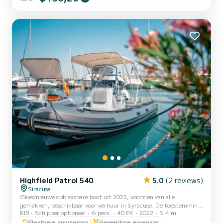
Highfield Patrol 540
5.0
(2 reviews)
Siracusa
Gloednieuwe opblaasbare boot uit 2022, voorzien van alle
gemakken, beschikbaar voor verhuur in Syracuse. De toestemming
RIB
Schipper optioneel
6 pers.
40 PK
2022
5.4 m
voor het afmeren aan de boeien van het natuurreservaat Plemmirio
is bij de huurprijs inbegrepen
Flexibele annulering
Geweldige eigenaar