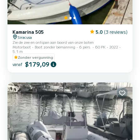
Kamarina 505
5.0
(3 reviews)
Siracusa
Zie de zee en ontspan aan boord van onze boten
Motorboot
Boot zonder bemanning
6 pers.
60 PK
2022
5.1 m
Zonder vergunning
$179,09
vanaf