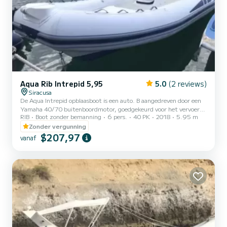
Aqua Rib Intrepid 5,95
5.0
(2 reviews)
Siracusa
De Aqua Intrepid opblaasboot is een auto. B aangedreven door een
Yamaha 40/70 buitenboordmotor, goedgekeurd voor het vervoer
RIB
Boot zonder bemanning
6 pers.
40 PK
2018
5.95 m
van 12 personen; om redenen van veiligheid en optimale
leefbaarheid aan boord is gebruik toegestaan voor maximaal 6
Zonder vergunning
personen. Ladder, luifel, anker, radio, douche, comfortabele
$207,97
vanaf
ligweide aan boeg en achtersteven.