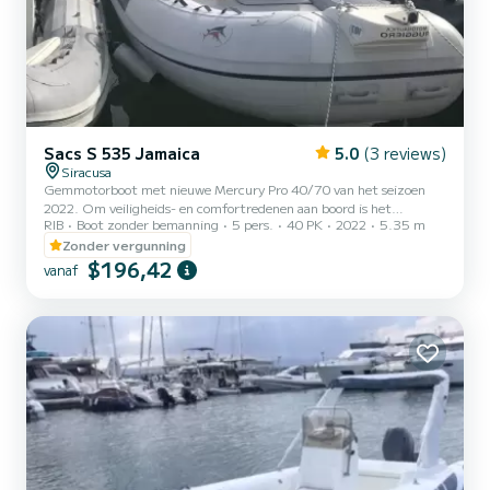
Sacs S 535 Jamaica
5.0
(3 reviews)
Siracusa
Gemmotorboot met nieuwe Mercury Pro 40/70 van het seizoen
2022. Om veiligheids- en comfortredenen aan boord is het
RIB
Boot zonder bemanning
5 pers.
40 PK
2022
5.35 m
maximum aantal toegestane personen 5
Zonder vergunning
$196,42
vanaf