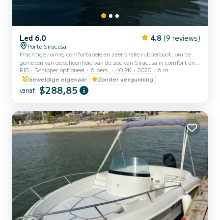
Led 6.0
4.8
(9 reviews)
Porto Siracusa
Prachtige ruime, comfortabele en zeer snelle rubberboot, om te
genieten van de schoonheid van de zee van Siracusa in comfort en
RIB
Schipper optioneel
6 pers.
40 PK
2020
6 m
veiligheid, met de mogelijkheid om routes te organiseren met of
zonder schipper tot uw beschikking voor ontspannende en
Geweldige eigenaar
Zonder vergunning
welzijnsdagen, genietend van de schoonheid van de kust van
$288,85
vanaf
Siracusa