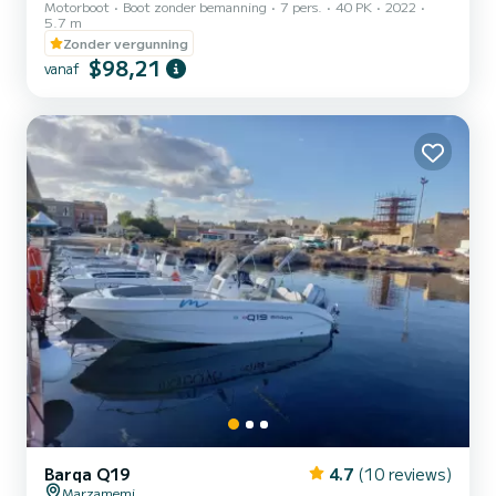
Motorboot
Boot zonder bemanning
7 pers.
40 PK
2022
5.7 m
Zonder vergunning
$98,21
vanaf
Barqa Q19
4.7
(10 reviews)
Marzamemi