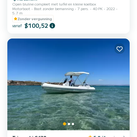
Open bluline compleet met luifel en kleine koelbox
Motorboot
Boot zonder bemanning
7 pers.
40 PK
2022
5.7 m
Zonder vergunning
$100,52
vanaf