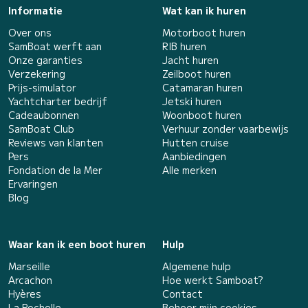
Informatie
Wat kan ik huren
Over ons
Motorboot huren
SamBoat werft aan
RIB huren
Onze garanties
Jacht huren
Verzekering
Zeilboot huren
Prijs-simulator
Catamaran huren
Yachtcharter bedrijf
Jetski huren
Cadeaubonnen
Woonboot huren
SamBoat Club
Verhuur zonder vaarbewijs
Reviews van klanten
Hutten cruise
Pers
Aanbiedingen
Fondation de la Mer
Alle merken
Ervaringen
Blog
Waar kan ik een boot huren
Hulp
Marseille
Algemene hulp
Arcachon
Hoe werkt Samboat?
Hyères
Contact
La Rochelle
Beheer mijn cookies