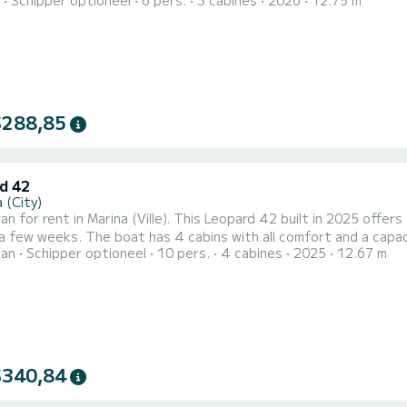
Schipper optioneel
6 pers.
3 cabines
2026
12.75 m
l vacation on the water in the surroundings of Marina (Ville) Voor uw comfort heeft 3 toiletten met douche 
oord. Deze boot is uitgerust met een Full batten mainsail en een Fur
$288,85
d 42
 (City)
n for rent in Marina (Ville). This Leopard 42 built in 2025 offers 
all comfort and a capacity of 10 people. With an overall length of 13 meters, it
ran
Schipper optioneel
10 pers.
4 cabines
2025
12.67 m
ur best ally to spend an exceptional vacation on the water in the surroundings o
toiletten met douche aan boord. Deze boot is uitg...
$340,84