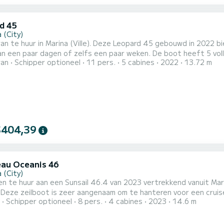
d 45
 (City)
n te huur in Marina (Ville). Deze Leopard 45 gebouwd in 2022 bie
 dagen of zelfs een paar weken. De boot heeft 5 volledig uitgeruste hut(ten) en een capaciteit van 11
ran
Schipper optioneel
11 pers.
5 cabines
2022
13.72 m
n. Met een totale lengte van 14 meter is het uw beste bondgen
$404,39
au Oceanis 46
 (City)
en te huur aan een Sunsail 46.4 van 2023 vertrekkend vanuit Marina
eze zeilboot is zeer aangenaam om te hanteren voor een cruise van een week of 
Schipper optioneel
8 pers.
4 cabines
2023
14.6 m
ste hut(ten) en een capaciteit van 10 personen. Met een total