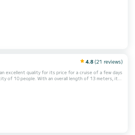
aan
ling genoa Het heeft de volgende...
4.8
(21 reviews)
an excellent quality for its price for a cruise of a few days
f Marina (Ville) Voor uw comfort heeft 4