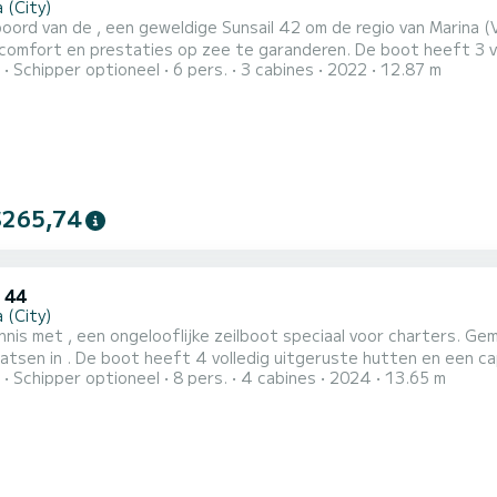
 (City)
oord van de , een geweldige Sunsail 42 om de regio van Marina (
n prestaties op zee te garanderen. De boot heeft 3 volledig uitgeruste hut(ten) en een capaciteit van 6
Schipper optioneel
6 pers.
3 cabines
2022
12.87 m
n. Met een totale lengte van 13 meter is het uw beste bondgen
$265,74
 44
 (City)
nis met , een ongelooflijke zeilboot speciaal voor charters. Ge
tten en een capaciteit van 8 personen. Met een totale lengte van 14
Schipper optioneel
8 pers.
4 cabines
2024
13.65 m
 het uw beste bondgenoot om een uitzonderlijke vakantie op het water
44.4 is uitgerust met 4 toiletten m