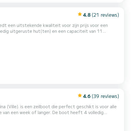
4.8
(21 reviews)
dt een uitstekende kwaliteit voor zijn prijs voor een
oot om een uitzonderlijke vakantie op het water door te
brengen in de omgeving van Marina (Ville) Voor uw comfort, heeft 5 toiletten met een douche Als u vragen heeft over de boot o...
4.6
(39 reviews)
 (Ville). is een zeilboot die perfect geschikt is voor alle
langer. De boot heeft 4 volledig
e lengte van 15 meter is het uw beste bondgenoot om een
uitzonderlijke vakantie op het water door te brengen in de omgeving van Marina (Ville) Voor uw comfort, heeft 4 toilett...