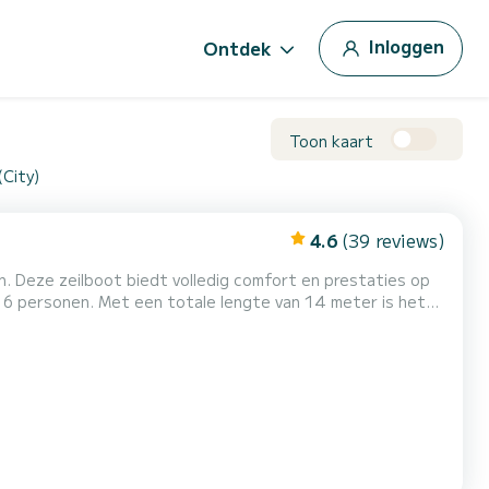
Inloggen
Ontdek
Toon kaart
(City)
4.6
(39 reviews)
de omgeving van Voor uw comfort heeft
het 3 toiletten met een douche Het heeft de volgende apparatuur: Automatische piloot, A/C. Boekingsaanvragen en offerte...