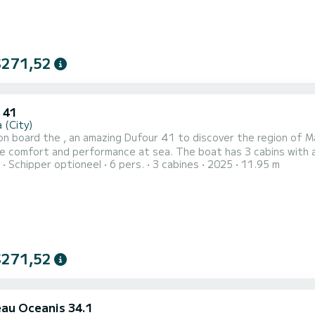
$271,52
 41
 (City)
n board the , an amazing Dufour 41 to discover the region of Mari
rformance at sea. The boat has 3 cabins with all comfort and a capacity of 6 people. With an overall
Schipper optioneel
6 pers.
3 cabines
2025
11.95 m
f 12 meters, it will be your best ally to spend an exceptional vac
Voor uw comfort heeft 3 toiletten met douche aan boord. Deze boo...
$271,52
au Oceanis 34.1