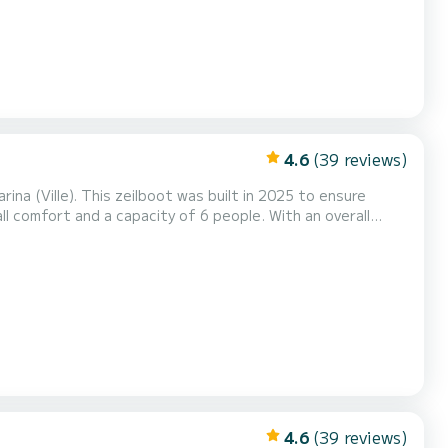
4.6
(39 reviews)
na (Ville). This zeilboot was built in 2025 to ensure
ation on the water in the surroundings of Marina (Ville)
4.6
(39 reviews)