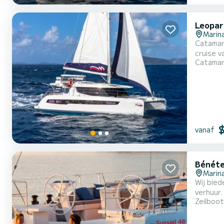
Leopar
Marina
Catamara
cruise van een paar
Catama
persone
vanaf
Bénéte
Marina
Wij bied
verhuur. D
Zeilboot
uitgeru