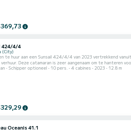
$369,73
l 424/4/4
 (City)
en te huur aan een Sunsail 424/4/4 van 2023 vertrekkend vanuit 
 verhuur. Deze catamaran is zeer aangenaam om te hanteren voor een cruis
ran
Schipper optioneel
10 pers.
4 cabines
2023
12.8 m
g uitgeruste hut(ten) en een capaciteit van 10 personen. Met e
$329,29
au Oceanis 41.1