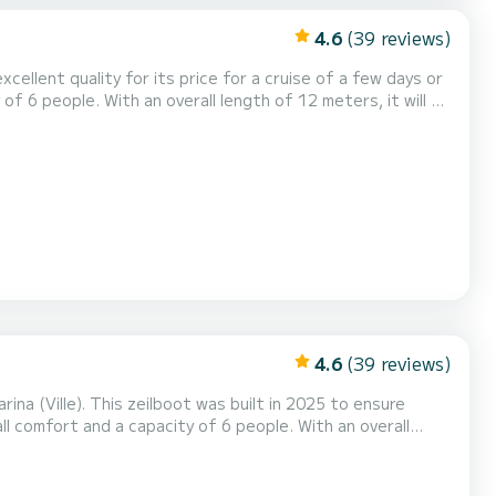
4.6
(39 reviews)
excellent quality for its price for a cruise of a few days or
e) Dit Dufour 41 is uitgerust met3
4.6
(39 reviews)
na (Ville). This zeilboot was built in 2025 to ensure
ion on the water in the surroundings of Marina (Ville) Dit