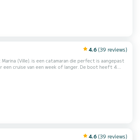
4.6
(39 reviews)
Marina (Ville). is een catamaran die perfect is aangepast
e van een week of langer. De boot heeft 4
en totale lengte van 13 meter is het uw beste bondgenoot
om een uitzonderlijke vakantie op het water door te brengen in de omgeving van Marina (Ville) Voor uw comfort, heeft 4 t...
4.6
(39 reviews)