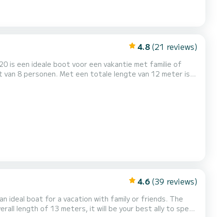
4.8
(21 reviews)
020 is een ideale boot voor een vakantie met familie of
e brengen in de omgeving van Marina (Ville) Voor uw
ij nodigen u uit om rechtstreeks via het platform een offerte aan te vra...
4.6
(39 reviews)
 ideal boat for a vacation with family or friends. The
rall length of 13 meters, it will be your best ally to spend