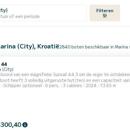
ity)
Filteren
atum of een periode
arina (City), Kroatië
2840 boten beschikbaar in Marina 
 44
 (City)
 een magnifieke Sunsail 44.3 om de regio te ontdekken. Deze zeilboot biedt volledig comfort en prestaties op
Schipper optioneel
6 pers.
3 cabines
2024
13.65 m
bondgenoot om een uitzonderlijke vakantie op het water door te brengen in 
$300,40