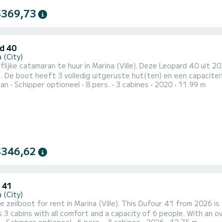
$369,73
d 40
 (City)
lijke catamaran te huur in Marina (Ville). Deze Leopard 40 uit 2
e van 12 meter is
ran
Schipper optioneel
8 pers.
3 cabines
2020
11.99 m
este bondgenoot om een uitzonderlijke vakantie op het water door t
comfort, heeft 2 toiletten met een douche W
$346,62
 41
 (City)
le zeilboot for rent in Marina (Ville). This Dufour 41 from 2026 is an
 3 cabins with all comfort and a capacity of 6 people. With an ove