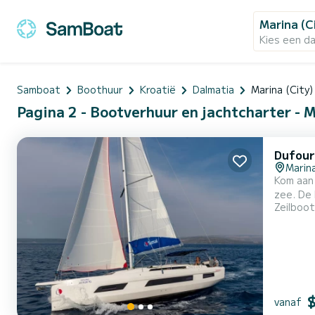
Marina (C
Kies een d
Samboat
Boothuur
Kroatië
Dalmatia
Marina (City)
Pagina 2 - Bootverhuur en jachtcharter - M
Dufour
Marina
Kom aan boord van
zee. De boot heeft 3 volledig uitgeruste hut(ten) en een capaciteit van 6 personen. Met een totale lengte van 14 meter is het
Zeilboot
uw beste 
vanaf