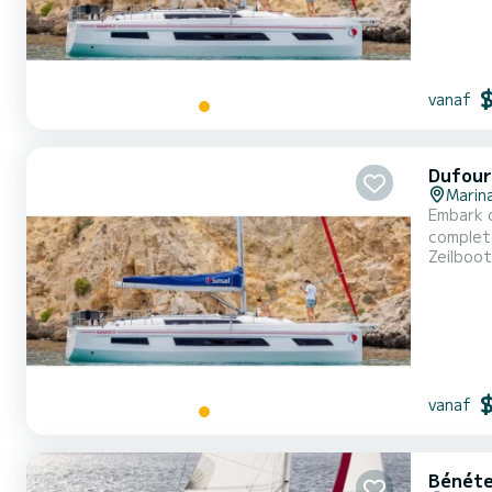
vanaf
Dufour
Marina
Embark o
complete comfort and pe
Zeilboot
length o
vanaf
Bénéte