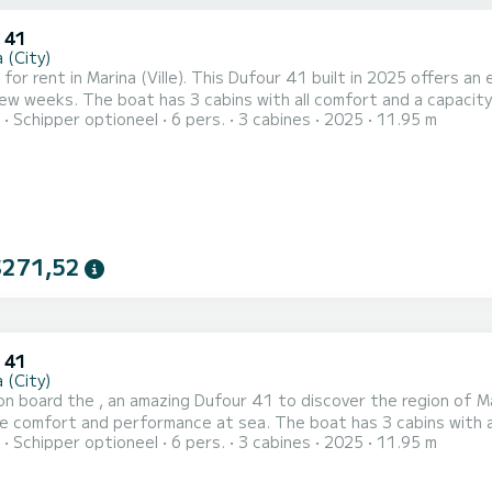
 41
 (City)
 for rent in Marina (Ville). This Dufour 41 built in 2025 offers an 
and a capacity of 6 people. With an overall length of 12 meters, it will be
Schipper optioneel
6 pers.
3 cabines
2025
11.95 m
lly to spend an exceptional vacation on the water in the surroundings of Marina (Vill
toilets met douche. Deze boot is uitgerust me...
$271,52
 41
 (City)
n board the , an amazing Dufour 41 to discover the region of Mari
rformance at sea. The boat has 3 cabins with all comfort and a capacity of 6 people. With an overall
Schipper optioneel
6 pers.
3 cabines
2025
11.95 m
f 12 meters, it will be your best ally to spend an exceptional vacat
Dufour 41 is uitgerust met3 toilets met douche. Deze boot is...