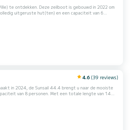
Ville) te ontdekken. Deze zeilboot is gebouwd in 2022 om
oot om een uitzonderlijke vakantie op het water door te
brengen in de omgeving van Marina (Ville) Deze Sunsail 42 is uitgerust met 2 toiletten met een douche. Voor informatieaanv...
4.6
(39 reviews)
maakt in 2024, de Sunsail 44.4 brengt u naar de mooiste
 door te brengen in de omgeving van Deze Sunsail
et een douche. Deze boot is uitgerust met een volledig gelat grootzeil en een rol...