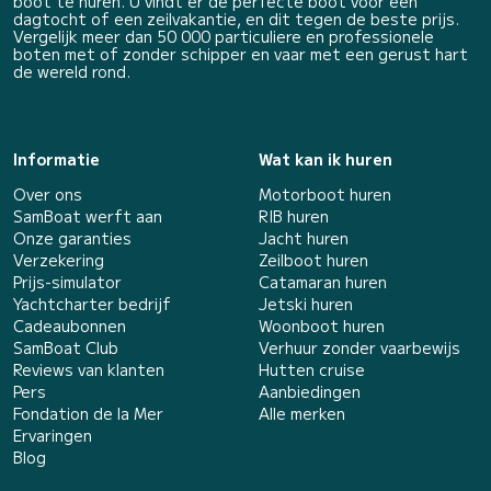
boot te huren. U vindt er de perfecte boot voor een
dagtocht of een zeilvakantie, en dit tegen de beste prijs.
Vergelijk meer dan 50 000 particuliere en professionele
boten met of zonder schipper en vaar met een gerust hart
de wereld rond.
Informatie
Wat kan ik huren
Over ons
Motorboot huren
SamBoat werft aan
RIB huren
Onze garanties
Jacht huren
Verzekering
Zeilboot huren
Prijs-simulator
Catamaran huren
Yachtcharter bedrijf
Jetski huren
Cadeaubonnen
Woonboot huren
SamBoat Club
Verhuur zonder vaarbewijs
Reviews van klanten
Hutten cruise
Pers
Aanbiedingen
Fondation de la Mer
Alle merken
Ervaringen
Blog