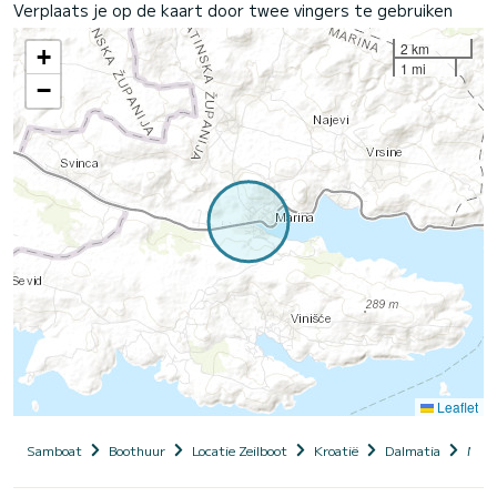
Verplaats je op de kaart door twee vingers te gebruiken
2 km
+
1 mi
−
Leaflet
Samboat
Boothuur
Locatie Zeilboot
Kroatië
Dalmatia
Mari