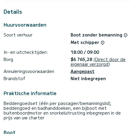
Deze Sunsail 41.3 is uitgerust met 3 hoofden met een
Details
douche.
Het heeft de volgende uitrusting: Automatische piloot,
Huurvoorwaarden
A/C.
Soort verhuur
Boot zonder bemanning
Wij nodigen u uit om rechtstreeks via het platform een
offerte aan te vragen, wij zullen u onze beste aanbiedingen
Met schipper
In- en uitchecktijden:
18:00 / 09:00
Borg
$6 765,28
(Direct door de
eigenaar verzorgd)
Annuleringsvoorwaarden
Aangepast
Brandstof
Niet inbegrepen
Praktische informatie
Beddengoedset (één per passagier/bemanningslid),
beddengoed en badhanddoeken, een bijboot met
buitenboordmotor en snorkeluitrusting inbegrepen in de
prijs van uw charter
Boot