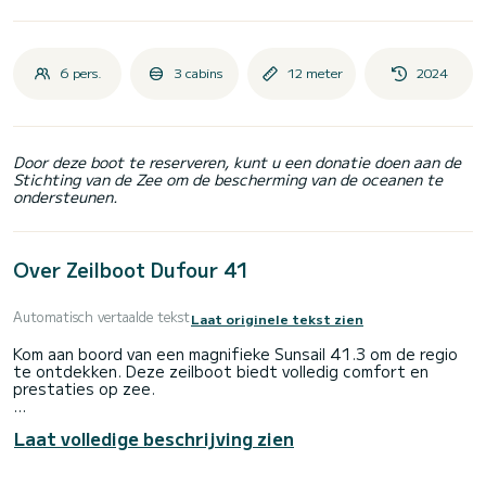
6 pers.
3 cabins
12 meter
2024
Door deze boot te reserveren, kunt u een donatie doen aan de
Stichting van de Zee om de bescherming van de oceanen te
ondersteunen.
Over Zeilboot Dufour 41
Automatisch vertaalde tekst
Laat originele tekst zien
Kom aan boord van een magnifieke Sunsail 41.3 om de regio
te ontdekken. Deze zeilboot biedt volledig comfort en
prestaties op zee.
De boot heeft 3 volledig uitgeruste hut(ten) en een
Laat volledige beschrijving zien
capaciteit van 6 personen. Met een totale lengte van 12
meter is het uw beste bondgenoot om een uitzonderlijke
vakantie op het water door te brengen in de omgeving van