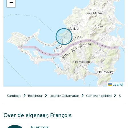
−
Leaflet
Samboat
Boothuur
Locatie Catamaran
Caribisch gebied
Sint 
Over de eigenaar, François
François