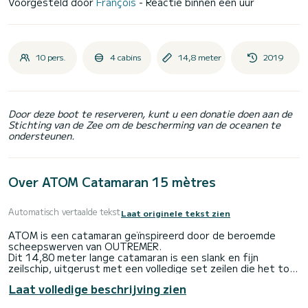
Voorgesteld door
François
- Reactie binnen een uur
10 pers.
4 cabins
14,8 meter
2019
Door deze boot te reserveren, kunt u een donatie doen aan de
Stichting van de Zee om de bescherming van de oceanen te
ondersteunen.
Over ATOM Catamaran 15 mètres
Automatisch vertaalde tekst
Laat originele tekst zien
ATOM is een catamaran geïnspireerd door de beroemde
scheepswerven van OUTREMER.
Dit 14,80 meter lange catamaran is een slank en fijn
zeilschip, uitgerust met een volledige set zeilen die het tot
een zeer prestatiegericht schip maken.
Laat volledige beschrijving zien
We zijn momenteel gevestigd in Saint Martin.