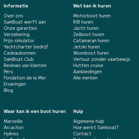
Informatie
Wat kan ik huren
Over ons
Motorboot huren
SamBoat werft aan
RIB huren
Onze garanties
Jacht huren
Verzekering
Zeilboot huren
Prijs-simulator
Catamaran huren
Yachtcharter bedrijf
Jetski huren
Cadeaubonnen
Woonboot huren
SamBoat Club
Verhuur zonder vaarbewijs
Reviews van klanten
Hutten cruise
Pers
Aanbiedingen
Fondation de la Mer
Alle merken
Ervaringen
Blog
Waar kan ik een boot huren
Hulp
Marseille
Algemene hulp
Arcachon
Hoe werkt Samboat?
Hyères
Contact