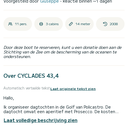
Voorgesteld door
Giuseppe
- Reactie binnen ~1 dagen
11 pers.
3 cabins
14 meter
2008
Door deze boot te reserveren, kunt u een donatie doen aan de
Stichting van de Zee om de bescherming van de oceanen te
ondersteunen.
Over CYCLADES 43,4
Automatisch vertaalde tekst
Laat originele tekst zien
Hallo,
Ik organiseer dagtochten in de Golf van Policastro. De
dagtocht omvat een aperitief met Prosecco. De kosten
bedragen €90 per persoon, inclusief diesel.
Laat volledige beschrijving zien
Het is ook mogelijk om de boot voor meerdere dagen te