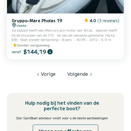
Gruppo-Mare Pholas 19
4.0
(3 reviews)
Vieste
De bijboot heeft een Mercury pro-motor van 40 pk.. daarom heeft
hij de stuurpen van de 115.. en van de nieuwste generatie. Hij kan
RIB
Boot zonder bemanning
8 pers.
40 PK
2012
5.9 m
8 personen voortduwen en heeft geen vaarbewijs nodig, aangezien
de motor 40 pk is, maar een weerstandsvermogen heeft van 115
Zonder vergunning
pk.
$144,19
vanaf
‹
Vorige
Volgende
›
Hulp nodig bij het vinden van de
perfecte boot?
Een SamBoat adviseur vindt voor u de beste aanbiedingen