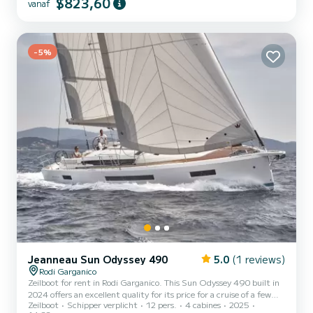
$823,60
vanaf
With an overall length of 14 meters, it will be your best ally to
spend an exceptional vacation on the water in the surroundings of
Rodi Garganico Voor uw comfort heeft Matì 4 toiletten met
douche aan boor...
-5%
Jeanneau Sun Odyssey 490
5.0
(1 reviews)
Rodi Garganico
Zeilboot for rent in Rodi Garganico. This Sun Odyssey 490 built in
2024 offers an excellent quality for its price for a cruise of a few
Zeilboot
Schipper verplicht
12 pers.
4 cabines
2025
days or even a few weeks. The boat has 4 cabins with all comfort