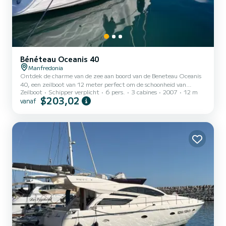
Bénéteau Oceanis 40
Manfredonia
Ontdek de charme van de zee aan boord van de Beneteau Oceanis
40, een zeilboot van 12 meter perfect om de schoonheid van
Zeilboot
Schipper verplicht
6 pers.
3 cabines
2007
12 m
Gargano en de Tremiti-eilanden te verkennen. Met drie
$203,02
vanaf
tweepersoonshutten en twee badkamers (waarvan één met aparte
douche), biedt dit schip comfort en privacy voor maximaal zes
personen. Geniet van een ruime kuip met kussens en zonnetent,
perfect om te ontspannen en gezellige momenten door te brengen.
Het vaargebied biedt wonderen zoals de kustplaatsen van Gargano,
waaronder V...