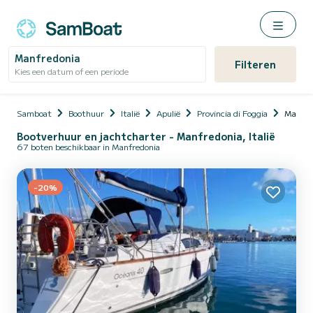
Manfredonia
Filteren
Kies een datum of een periode
Samboat
Boothuur
Italië
Apulië
Provincia di Foggia
Manfre
Bootverhuur en jachtcharter - Manfredonia, Italië
67 boten beschikbaar in Manfredonia
-20%