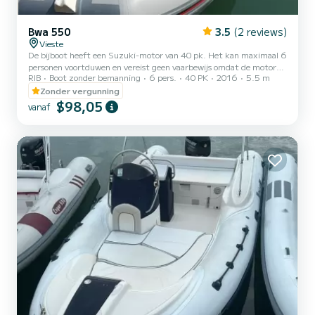
Bwa 550
3.5
(2 reviews)
Vieste
De bijboot heeft een Suzuki-motor van 40 pk. Het kan maximaal 6
personen voortduwen en vereist geen vaarbewijs omdat de motor
RIB
Boot zonder bemanning
6 pers.
40 PK
2016
5.5 m
40 pk is
Zonder vergunning
$98,05
vanaf