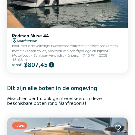
Rodman Muse 44
Manfredonia
Boot met drie volledige tweepersoonshutten en twee badkamers
met elektrisch toilet, voorzien van een flybridge en bijboot.
Motorboot
Schipper verplicht
6 pers.
740 PK
2008
13.68 m
$807,45
vanaf
Dit zijn alle boten in de omgeving
Misschien bent u ook geïnteresseerd in deze
beschikbare boten rond Manfredonia!
-24%