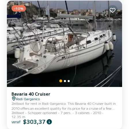
uitgerust met een Full batten mainsail en een...
-10%
Bavaria 40 Cruiser
Rodi Garganico
Zeilboot for rent in Rodi Garganico. This Bavaria 40 Cruiser built in
2010 offers an excellent quality for its price for a cruise of a few
Zeilboot
Schipper optioneel
7 pers.
3 cabines
2010
days or even a few weeks. The boat has 3 cabins with all comfort
12.35 m
and a capacity of 7 people. With an overall length of 12 meters, it
$303,37
vanaf
will be your best ally to spend an exceptional vacation on the water
in the surroundings of Rodi Garganico Dit Bavaria 40 Cruiser is