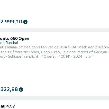
$2 999,10
oats 650 Open
 do Funchal
l om het genieten van de BOA VIDA! Maak een privéboottocht langs de zuidkust van Madeira, langs iconische
 zoals Câmara de Lobos, Cabo Girão, Fajã dos Padres of Garajau - e
oot
Schipper verplicht
10 pers.
100 PK
2024
6.5 m
emanning past de tour aan op jou en brengt je naar de beste af
ops om te zwemmen, snorkelen en paddleboarden in kraakhelder wa
$322,98
au 47.7