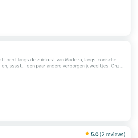
n, sssst... een paar andere verborgen juweeltjes. Onze
gelegen plekjes om van de zee te genieten - met
ter, altijd met onze zee kliffen als achtergrond. De
5.0
(2 reviews)