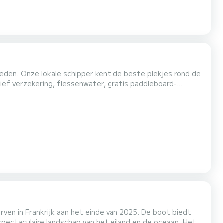
eden. Onze lokale schipper kent de beste plekjes rond de
sief verzekering, flessenwater, gratis paddleboard-
f gewoon uzelf mee en geniet van een cruise langs de
rachtige stranden/kristalheldere wateren en geheime
ankrijk aan het einde van 2025. De boot biedt
ctaculaire landschap van het eiland en de oceaan. Het