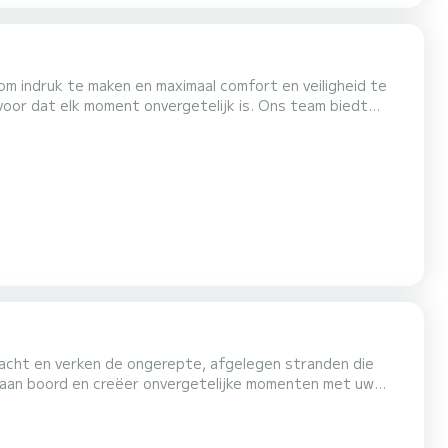
om indruk te maken en maximaal comfort en veiligheid te
oor dat elk moment onvergetelijk is. Ons team biedt
 en duikuitrusting gedurende de hele reis omvat, en we
inken, handdoeken en duikuitrusting. Om de optie te s...
-jacht en verken de ongerepte, afgelegen stranden die
nch aan boord en creëer onvergetelijke momenten met uw
 bemanning, bestaande uit een bekwame schipper en een...