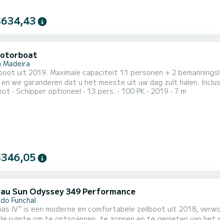
$634,43
motorboat
a Madeira
boot uit 2019. Maximale capaciteit 11 personen + 2 bemanningsl
 en we garanderen dat u het meeste uit uw dag zult halen. Inclu
oot
Schipper optioneel
13 pers.
100 PK
2019
7 m
 en snorkeluitrusting. Breng uw familie, vrienden, uw geliefde o
 kust van het eiland Madeira! Doet u met ons mee? Of u nu de p
.
$346,05
au Sun Odyssey 349 Performance
 do Funchal
s IV" is een moderne en comfortabele zeilboot uit 2018, verworven in Fr
e ruimte om te ontspannen, te zonnen en te genieten van het spe