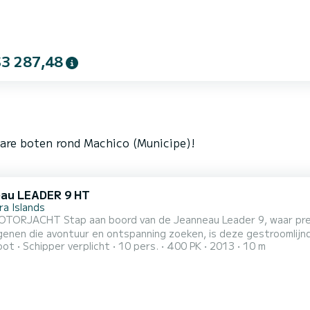
$3 287,48
bare boten rond Machico (Municipe)!
au LEADER 9 HT
ra Islands
 Leader 9, waar prestatie samensmelt met verfijning in elke golf. Ontworpen
genen die avontuur en ontspanning zoeken, is deze gestroomlijn
oot
Schipper verplicht
10 pers.
400 PK
2013
10 m
p het water. Met een opvallend modern ontwerp en een ongelooflijk soepele rit, beschikt de Jeanneau
 over een ruime cockpit, comfortabele zitplaatsen en alle voorzi