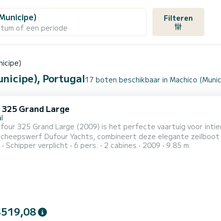
Municipe)
Filteren
atum of een periode
icipe)
nicipe), Portugal
17 boten beschikbaar in Machico (Munic
 325 Grand Large
l
four 325 Grand Large (2009) is het perfecte vaartuig voor int
scheepswerf Dufour Yachts, combineert deze elegante zeilboot c
Schipper verplicht
6 pers.
2 cabines
2009
9.85 m
vigatiekenmerken biedt de Dufour 325 een soepele
erige vaart, zelfs onder Atlantische omstandigheden. Of je nu ee
$519,08