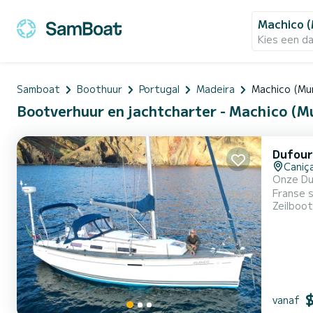
Machico (
Kies een d
Samboat
Boothuur
Portugal
Madeira
Machico (Mun
Bootverhuur en jachtcharter - Machico (Mu
Dufour
Caniça
Onze Du
Franse 
Zeilboot
voet pakket. Met zijn ruime cockpit, stabiele rompontwerp en uitstekende na
en plezi
Fra...
vanaf