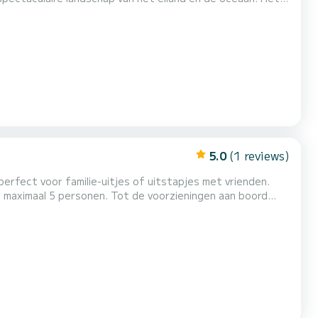
ongelooflijke ervaring, met adembenemende uitzichten en kristalhelder water. Pimpas Sailing Charter Madeira is een lokaal bedrijf...
5.0
(1 reviews)
perfect voor familie-uitjes of uitstapjes met vrienden.
n maximaal 5 personen. Tot de voorzieningen aan boord
oor snorkeluitrusting en een goed gevulde koelbox met
 te huur. Met de Pioner 15 Allround wordt elke rei...