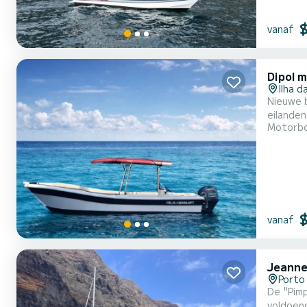
vanaf
Dipol 
Ilha d
Nieuwe 
eilanden
Motorb
ervaring
mooiste
grotte..
vanaf
Jeanne
Porto
De "Pimpa
voldoend