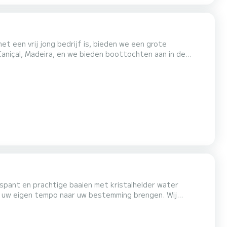
 het een vrij jong bedrijf is, bieden we een grote
 Caniçal, Madeira, en we bieden boottochten aan in de
 twee soorten tours, de
a kunt zien, en merkwaardige rotsformaties, di...
ntspant en prachtige baaien met kristalhelder water
kunt u de zuidelijke kustlijn van Madeira bezoeken en stoppen om te zwemmen bij een zeetemperatuur van 20 graden. Wat is...