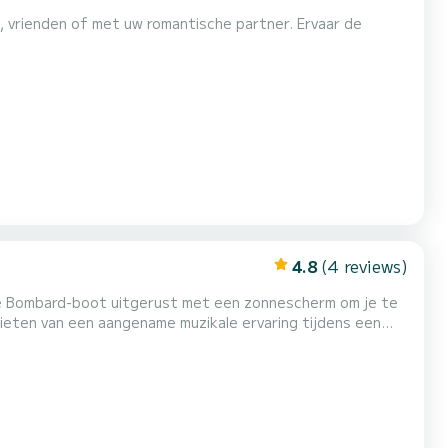
e, vrienden of met uw romantische partner. Ervaar de
4.8
(4 reviews)
ge Bombard-boot uitgerust met een zonnescherm om je te
eten van een aangename muzikale ervaring tijdens een
oot. Je kunt ook plezier hebben met wakeboarden of
 met familie of vrienden. Met zijn moderne en comfortabele