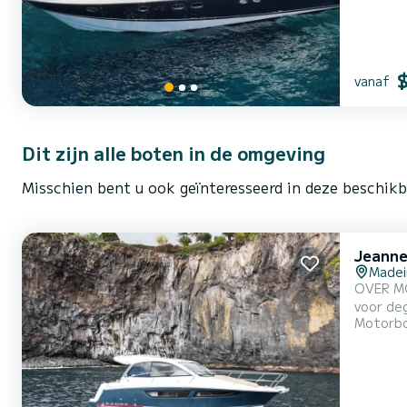
vanaf
Dit zijn alle boten in de omgeving
Misschien bent u ook geïnteresseerd in deze beschik
Jeanne
Madei
OVER MOTORJACHT Stap aan boord van de Jeanneau
voor de
Motorb
onvergetelijke momenten o
Leader 9
l...