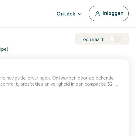
Inloggen
Ontdek
Toon kaart
ipe)
ieme navigatie-ervaringen. Ontworpen door de bekende
omfort, prestaties en veiligheid in een compacte 32-
n ervaren zeiler bent of een beginner, je zult de mix van