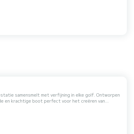
de en krachtige boot perfect voor het creëren van
eningen die u nodig heeft voor een luxe dagje uit. Of u nu