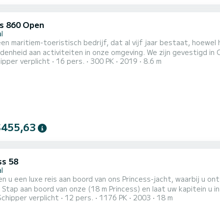
's 860 Open
l
 een maritiem-toeristisch bedrijf, dat al vijf jaar bestaat, hoewel
denheid aan activiteiten in onze omgeving. We zijn gevestigd in
ipper verplicht
16 pers.
300 PK
2019
8.6 m
n Ponta de São Lourenço (het meest oostelijke deel van het eiland Madeira). U kunt kiezen uit
s een privétrip dicht bij de kust, waar u een unieke fauna en flor
$455,63
ss 58
l
en u een luxe reis aan boord van ons Princess-jacht, waarbij u o
gen. Wij
Schipper verplicht
12 pers.
1176 PK
2003
18 m
drankjes en snacks om het meeste uit uw reis te halen. Wij hebben handdoeken, maskers en snorkels. Tijdens de reis