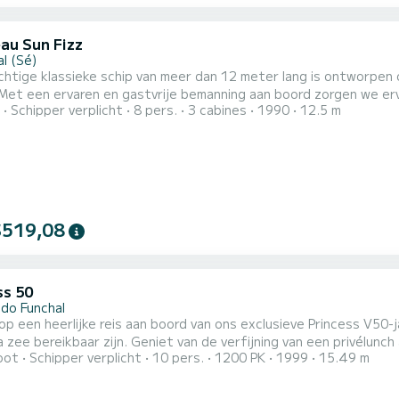
au Sun Fizz
l (Sé)
htige klassieke schip van meer dan 12 meter lang is ontworpen 
Met een ervaren en gastvrije bemanning aan boord zorgen we erv
Schipper verplicht
8 pers.
3 cabines
1990
12.5 m
rten ervaringen, de All-Inclusive, die eten, drinken, handdoeken
e Premium-ervaring, die alleen de charter omvat zonder eten, dr
$519,08
ss 50
 do Funchal
p een heerlijke reis aan boord van ons exclusieve Princess V50
ia zee bereikbaar zijn. Geniet van de verfijning van een privélu
oot
Schipper verplicht
10 pers.
1200 PK
1999
15.49 m
uxe jachtcharterservice op Madeira biedt een unieke kans om de beste aanbiedingen van het
te ontdekken. Deze uitgebreide service omvat een professionele