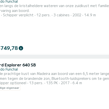
 do Funchal
en langs de kristalheldere wateren van onze zuidkust met famili
varing aan boord.
Schipper verplicht
12 pers.
3 cabines
2002
14.9 m
$749,78
d Explorer 640 SB
 do Funchal
de prachtige kust van Madeira aan boord van een 6,5 meter lan
men tegen de brandende zon, Bluetooth-luidsprekers om te geni
ipper optioneel
13 pers.
135 PK
2017
6.4 m
ef of om te ontspannen op het terras aan de voorkant van de b
ige eigenaar
ankzij de sleeppaal. Dit is de ideale keuze voor een dag op zee