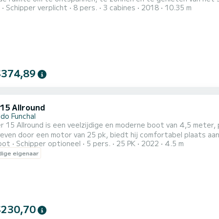
Schipper verplicht
8 pers.
3 cabines
2018
10.35 m
me cockpit en een duikplatform met toegang tot de zee. Een zeiltocht langs de kust van Madeira is een
$374,89
 15 Allround
 do Funchal
r 15 Allround is een veelzijdige en moderne boot van 4,5 meter, 
ven door een motor van 25 pk, biedt hij comfortabel plaats aa
oot
Schipper optioneel
5 pers.
25 PK
2022
4.5 m
 Bluetooth-luidsprekers, een telefoonoplader, zachte kussens v
ige eigenaar
it, water en een fles wijn. Visuitrusting, inclusief hengels, is ook
$230,70