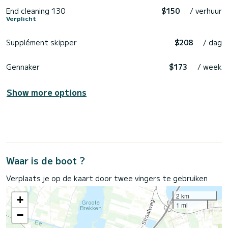
End cleaning 130
$150
/ verhuur
Verplicht
Supplément skipper
$208
/ dag
Gennaker
$173
/ week
Show more options
Waar is de boot ?
Verplaats je op de kaart door twee vingers te gebruiken
2 km
+
1 mi
−