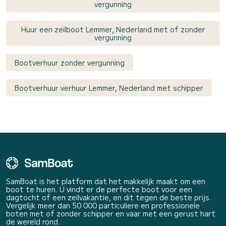
vergunning
Huur een zeilboot Lemmer, Nederland met of zonder
vergunning
Bootverhuur zonder vergunning
Bootverhuur verhuur Lemmer, Nederland met schipper
SamBoat is het platform dat het makkelijk maakt om een
boot te huren. U vindt er de perfecte boot voor een
dagtocht of een zeilvakantie, en dit tegen de beste prijs.
Vergelijk meer dan 50 000 particuliere en professionele
boten met of zonder schipper en vaar met een gerust hart
de wereld rond.