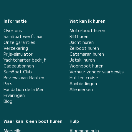
Informatie
Wat kan ik huren
Over ons
Motorboot huren
SamBoat werft aan
RIB huren
Onze garanties
Jacht huren
Verzekering
Zeilboot huren
Prijs-simulator
Catamaran huren
Yachtcharter bedrijf
Jetski huren
Cadeaubonnen
Woonboot huren
SamBoat Club
Verhuur zonder vaarbewijs
Reviews van klanten
Hutten cruise
Pers
Aanbiedingen
Fondation de la Mer
Alle merken
Ervaringen
Blog
Waar kan ik een boot huren
Hulp
Marseille
Algemene hulp