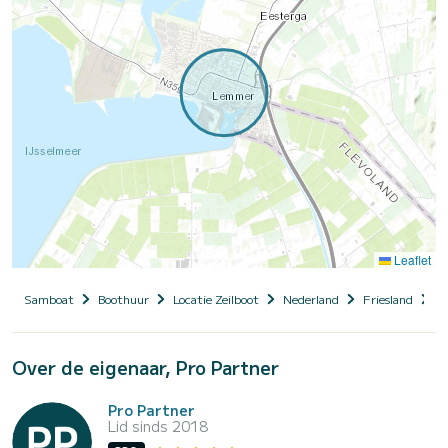
Leaflet
Samboat
Boothuur
Locatie Zeilboot
Nederland
Friesland
D
Over de eigenaar, Pro Partner
Pro Partner
Lid sinds 2018