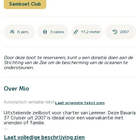
Samboat Club
6 pers.
3 cabins
11,2 meter
2007
Door deze boot te reserveren, kunt u een donatie doen aan de
Stichting van de Zee om de bescherming van de oceanen te
ondersteunen.
Over Mio
Automatisch vertaalde tekst
Laat originele tekst zien
Uitstekende zeilboot voor charter van Lemmer. Deze Bavaria
37 Cruiser uit 2007 is ideaal voor een vaarvakantie met
vrienden of familie.
De boot heeft 3 hutten met alle comfort en een capaciteit
Laat volledige beschrijving zien
van 6 Personen. Met een totale lengte van 11 meter is hij uw