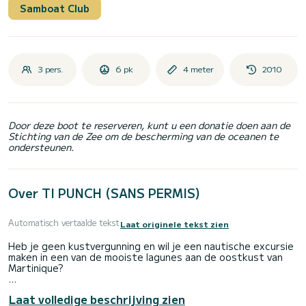
Samboat Club
3 pers.
6 pk
4 meter
2010
Door deze boot te reserveren, kunt u een donatie doen aan de
Stichting van de Zee om de bescherming van de oceanen te
ondersteunen.
Over TI PUNCH (SANS PERMIS)
Automatisch vertaalde tekst
Laat originele tekst zien
Heb je geen kustvergunning en wil je een nautische excursie
maken in een van de mooiste lagunes aan de oostkust van
Martinique?
Profiteer optimaal van uw vakantie op Martinique door te
Laat volledige beschrijving zien
kiezen voor de verhuur van boten zonder vaarbewijs.