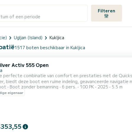
Filteren
atum of een periode
cie)
Ugljan (Island)
Kukljica
oatië
1517 boten beschikbaar in Kukljica
ilver Activ 555 Open
ca
de perfecte combinatie van comfort en prestaties met de Quick
r, biedt deze boot een ruime indeling, geavanceerde navigatie 
oot
Boot zonder bemanning
6 pers.
100 PK
2025
5.5 m
ium audiosysteem met vier luidsprekers. Of je nu de kust verken
ige eigenaar
euze
$353,55