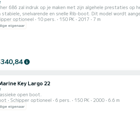
e
her 686 zal indruk op je maken met zijn algehele prestaties op 
n stabiele, snelvarende en snelle Rib-boot. Dit model wordt aa
ipper optioneel
10 pers.
150 PK
2017
7 m
lzijdige dagcruising Rib is ontworpen met het hele gezin in ge
ige eigenaar
ateren, navigatie langs de kust, zonnebaden en zwemmen
$340,84
Marine Key Largo 22
e
lassieke open boot.
oot
Schipper optioneel
6 pers.
150 PK
2000
6.6 m
ige eigenaar