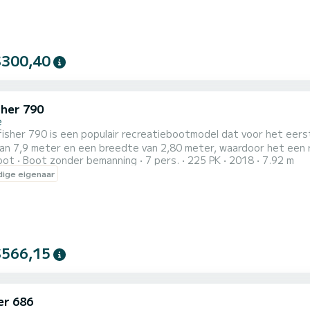
$300,40
sher 790
e
isher 790 is een populair recreatiebootmodel dat voor het eers
an 7,9 meter en een breedte van 2,80 meter, waardoor het een r
oot
Boot zonder bemanning
7 pers.
225 PK
2018
7.92 m
kke romp en een ruime cockpit die perfect is om te
ige eigenaar
nen of om te socializen met vrienden en familie. Het heeft ook
...
$566,15
er 686