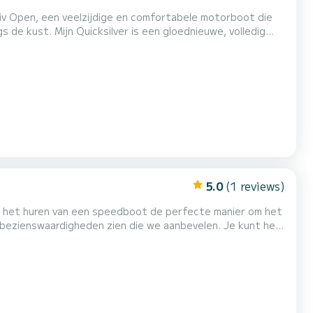
iv Open, een veelzijdige en comfortabele motorboot die
 de kust. Mijn Quicksilver is een gloednieuwe, volledig
e verborgen pareltjes in dit gebied. Of u nu van snorkelen
t, u zult merken dat deze boot het perfecte hul...
5.0
(1 reviews)
is het huren van een speedboot de perfecte manier om het
e bezienswaardigheden zien die we aanbevelen. Je kunt hem
 je familie of vrienden terwijl je de helderblauwe zee
 heeft een indrukwekkend natuurpark genaamd Telaš...