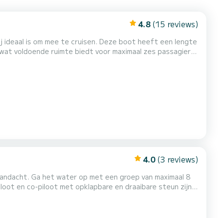
4.8
(15 reviews)
j ideaal is om mee te cruisen. Deze boot heeft een lengte
wat voldoende ruimte biedt voor maximaal zes passagiers.
en, terwijl de hoge zijkanten extra veiligheid en
en door een betrouwbare buitenboordmotor en biedt een
4.0
(3 reviews)
andacht. Ga het water op met een groep van maximaal 8
ort tijdens het besturen en het roer van de boot beschikt
mte voor een 7” GPS/kaartplotter. Een draaibare rugle...