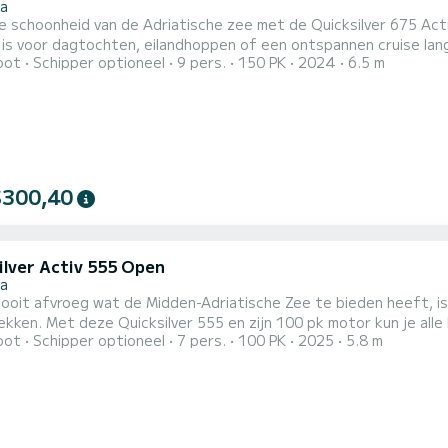
ca
e schoonheid van de Adriatische zee met de Quicksilver 675 Act
is voor dagtochten, eilandhoppen of een ontspannen cruise langs
oot
Schipper optioneel
9 pers.
150 PK
2024
6.5 m
te boot uit 2024 die u snel en gemakkelijk toegang geeft tot all
erborgen baaien verkent, lokaal eten proeft of gewoon rondvaar
$300,40
ilver Activ 555 Open
ca
e ooit afvroeg wat de Midden-Adriatische Zee te bieden heeft, 
kken. Met deze Quicksilver 555 en zijn 100 pk motor kun je all
oot
Schipper optioneel
7 pers.
100 PK
2025
5.8 m
t of zonder schipper en de perfecte actieve vakantie hebben met
en geniet. Dugi Otok is een veel groter eiland dan deze en het