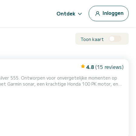
Inloggen
Ontdek
Toon kaart
4.8
(15 reviews)
silver 555. Ontworpen voor onvergetelijke momenten op
met Garmin sonar, een krachtige Honda 100 PK motor, en
t of ontspant in het zonnedek, de Quicksilver 555 is de