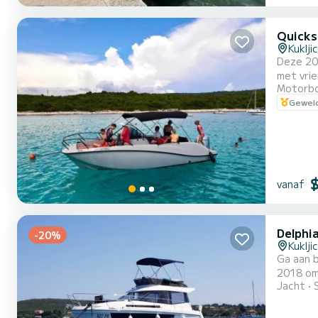
Quicks
Kuklji
Deze 202
met vri
Motorb
vaarerva
Geweld
voor an
is ook ui
vanaf
Delphia
-20%
Kuklji
Ga aan b
2018 om volledig
Jacht
7 passag