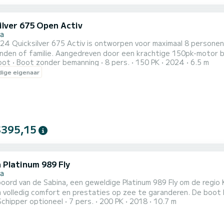
ilver 675 Open Activ
ca
4 Quicksilver 675 Activ is ontworpen voor maximaal 8 personen
enden of familie. Aangedreven door een krachtige 150pk-motor
oot
Boot zonder bemanning
8 pers.
150 PK
2024
6.5 m
ring. Navigatie wordt vereenvoudigd met een externe GPS-plotter, 
ige eigenaar
ker gaan of aanmeren zorgt de bimini voor voldoende schaduw, 
t...
$395,15
 Platinum 989 Fly
ca
oord van de Sabina, een geweldige Platinum 989 Fly om de regio
 comfort en prestaties op zee te garanderen. De boot heeft 3 hutten met totaal comfort en een capaciteit van
Schipper optioneel
7 pers.
200 PK
2018
10.7 m
iers. Met een totale lengte van 11 meter en 200 pk zal dit uw 