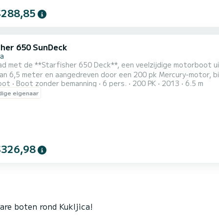
$288,85
sher 650 SunDeck
ca
d met de **Starfisher 650 Deck**, een veelzijdige motorboot u
van 6,5 meter en aangedreven door een 200 pk Mercury-motor, b
oot
Boot zonder bemanning
6 pers.
200 PK
2013
6.5 m
hikt over essentiële uitrusting zoals GPS voor eenvoudige nav
ige eigenaar
bimini-top voor schaduw, een douche om op te frissen, en alle ver
$326,98
are boten rond Kukljica!