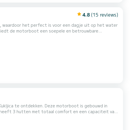
4.8
(15 reviews)
, waardoor het perfect is voor een dagje uit op het water
 biedt de motorboot een soepele en betrouwbare
waardoor je met vertrouwen kunt verkennen. Bij het
waardoor het comfort aan boord wordt verbeterd. De boot
 Kukljica te ontdekken. Deze motorboot is gebouwd in
beste vriend zijn tijdens een buitengewone vakantie op de
wateren van Kukljica Deze Platinum 989 Fly is uitgerust met 2 toiletten met douche. Het heeft de volgende uitrusting: A...