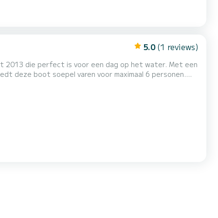
5.0
(1 reviews)
it 2013 die perfect is voor een dag op het water. Met een
iedt deze boot soepel varen voor maximaal 6 personen.
igatie en een USB-radio voor entertainment. De boot bevat
eiste veiligheidsuitrusting. Met zijn betrouwbare...