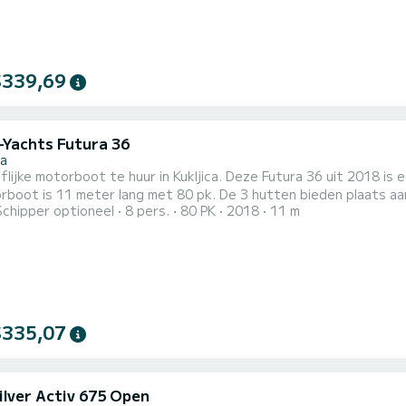
$339,69
-Yachts Futura 36
ca
lijke motorboot te huur in Kukljica. Deze Futura 36 uit 2018 is 
oot is 11 meter lang met 80 pk. De 3 hutten bieden plaats aan 8 passagier
Schipper optioneel
8 pers.
80 PK
2018
11 m
ten met een douche. Het heeft de volgende uitrusting: Boegschroef, Dekdouche. Wij nodigen u uit om
reeks via het platform een offerte aan te vragen, wij nemen co
$335,07
ilver Activ 675 Open