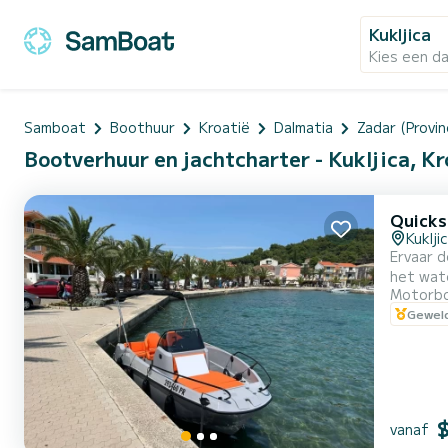
Kukljica
Kies een d
Samboat
Boothuur
Kroatië
Dalmatia
Zadar (Provin
Bootverhuur en jachtcharter - Kukljica, Kr
Quicks
Kuklji
Ervaar 
het wate
Motorb
een prem
Geweld
ideale k
vanaf