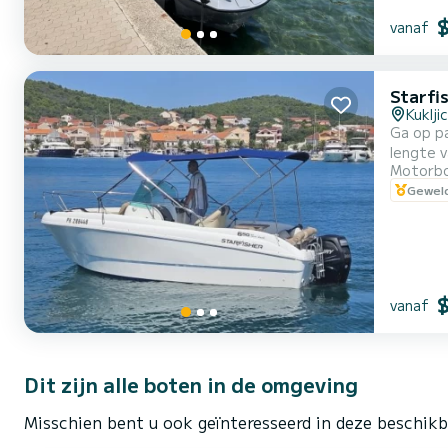
vanaf
Starfi
Kuklji
Ga op pa
lengte 
Motorb
Het besc
Geweld
ook een 
vanaf
Dit zijn alle boten in de omgeving
Misschien bent u ook geïnteresseerd in deze beschikb