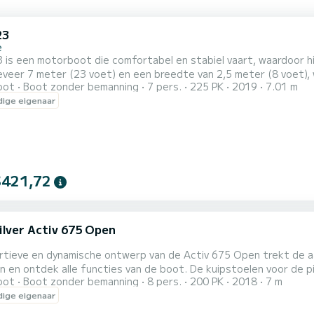
23
e
 is een motorboot die comfortabel en stabiel vaart, waardoor hi
veer 7 meter (23 voet) en een breedte van 2,5 meter (8 voet), 
oot
Boot zonder bemanning
7 pers.
225 PK
2019
7.01 m
van de boot is ontworpen om gemakkelijk woelig water te verwerk
ige eigenaar
ming tegen de elementen bieden. De Focus 23 wordt aangedrev
$421,72
ilver Activ 675 Open
rtieve en dynamische ontwerp van de Activ 675 Open trekt de a
e functies van de boot. De kuipstoelen voor de piloot en co-piloot met opklapbare en draaibare steun zijn
oot
Boot zonder bemanning
8 pers.
200 PK
2018
7 m
n van nieuwe voetstukken van glasvezel voor een verbeterd comf
ige eigenaar
ntegreerde bekerhouders, een opbergvak en een bevestigingsrui