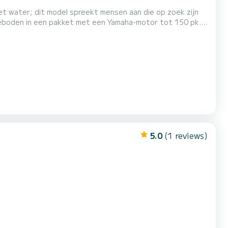
het water; dit model spreekt mensen aan die op zoek zijn
ngeboden in een pakket met een Yamaha-motor tot 150 pk.
dachten; het is de ideale boot voor een weekendtocht over
5.0
(1 reviews)