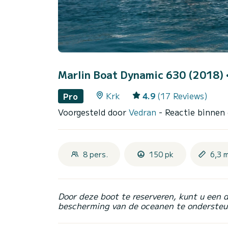
Marlin Boat Dynamic 630 (2018)
Krk
4.9
(17 Reviews)
Pro
Voorgesteld door
Vedran
- Reactie binnen
8 pers.
150 pk
6,3 
Door deze boot te reserveren, kunt u een 
bescherming van de oceanen te ondersteu