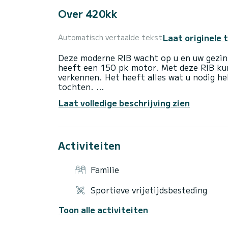
Over 420kk
Laat originele 
Automatisch vertaalde tekst
Deze moderne RIB wacht op u en uw gezin 
heeft een 150 pk motor. Met deze RIB kun
verkennen. Het heeft alles wat u nodig heb
tochten.
Aangezien het zich bevindt in Krk, een va
Laat volledige beschrijving zien
om de nabijgelegen eilanden te verkennen.
restaurants waar u traditioneel Kroatisch 
heerlijke zeevruchten, zelfgemaakte wijn,
Eilanden in de buurt zoals Rab, Cres of Pag
Activiteiten
Familie
Sportieve vrijetijdsbesteding
Toon alle activiteiten