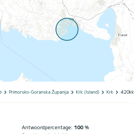
ë
Primorsko-Goranska Županija
Krk (Island)
Krk
420kk
Antwoordpercentage:
100
%