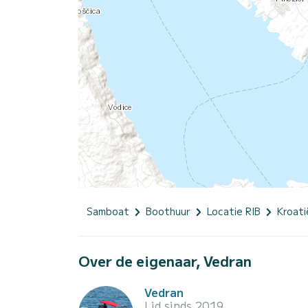
Samboat
Boothuur
Locatie RIB
Kroati
Over de eigenaar, Vedran
Vedran
Lid sinds 2019