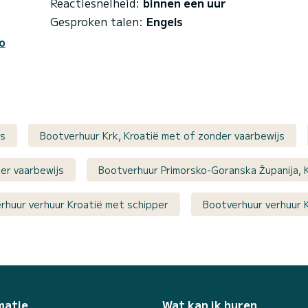
Reactiesnelheid:
binnen een uur
Gesproken talen:
Engels
o
js
Bootverhuur Krk, Kroatië met of zonder vaarbewijs
der vaarbewijs
Bootverhuur Primorsko-Goranska Županija, 
rhuur verhuur Kroatië met schipper
Bootverhuur verhuur K
matie
Wat kan ik huren