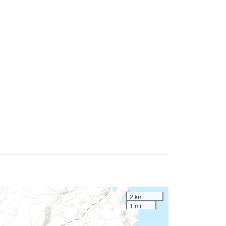
2 km
1 mi