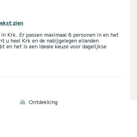
tekst zien
in Krk. Er passen maximaal 8 personen in en het
t u heel Krk en de nabijgelegen eilanden
t en het is een ideale keuze voor dagelijkse
n de mooiste eilanden in Kroatië, raden we u aan
 Er zijn veel prachtige stranden en rustieke
eten moet proberen. Er zijn specialiteiten zoals
 goede kaas etc.
 zijn prachtig en elk van hen is op zijn eigen
Ontdekking