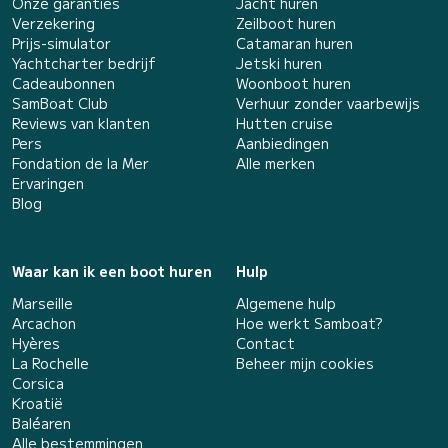
Onze garanties
Jacht huren
Verzekering
Zeilboot huren
Prijs-simulator
Catamaran huren
Yachtcharter bedrijf
Jetski huren
Cadeaubonnen
Woonboot huren
SamBoat Club
Verhuur zonder vaarbewijs
Reviews van klanten
Hutten cruise
Pers
Aanbiedingen
Fondation de la Mer
Alle merken
Ervaringen
Blog
Waar kan ik een boot huren
Hulp
Marseille
Algemene hulp
Arcachon
Hoe werkt Samboat?
Hyères
Contact
La Rochelle
Beheer mijn cookies
Corsica
Kroatië
Baléaren
Alle bestemmingen