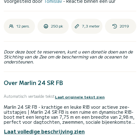
Voorgesteld door
Tomislav
- Reactie binnen een uur
12 pers.
250 pk
7,3 meter
2019
Door deze boot te reserveren, kunt u een donatie doen aan de
Stichting van de Zee om de bescherming van de oceanen te
ondersteunen.
Over Marlin 24 SR FB
Automatisch vertaalde tekst
Laat originele tekst zien
Marlin 24 SR FB - krachtige en leuke RIB voor actieve zee-
uitstapjes | Marlin 24 SR FB is een ruime en dynamische RIB-
boot met een lengte van 7,75 m en een breedte van 2,98 m,
perfect voor dagtochten, zwemmen, sociale bijeenkomsten
en kustverkenning rond Krk. Aangedreven door een 250 pk
Laat volledige beschrijving zien
Honda-motor, biedt het een indrukwekkende topsnelheid
van 50 knopen met een gemiddeld brandstofverbruik van 25