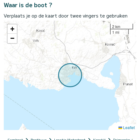
Waar is de boot ?
Verplaats je op de kaart door twee vingers te gebruiken
2 km
+
1 mi
−
Leaflet
Samboat
Boothuur
Locatie Motorboot
Kroatië
Primorsko-Gora