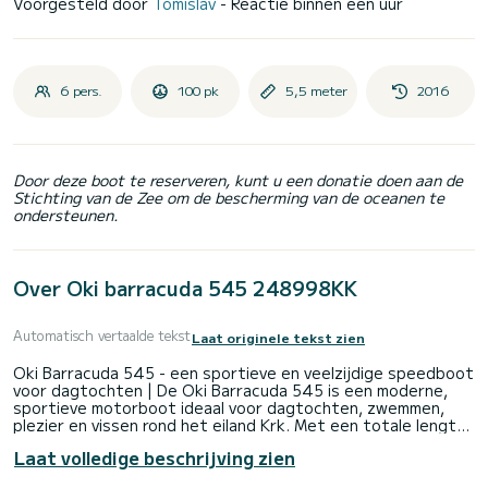
Voorgesteld door
Tomislav
- Reactie binnen een uur
6 pers.
100 pk
5,5 meter
2016
Door deze boot te reserveren, kunt u een donatie doen aan de
Stichting van de Zee om de bescherming van de oceanen te
ondersteunen.
Over Oki barracuda 545 248998KK
Automatisch vertaalde tekst
Laat originele tekst zien
Oki Barracuda 545 - een sportieve en veelzijdige speedboot
voor dagtochten | De Oki Barracuda 545 is een moderne,
sportieve motorboot ideaal voor dagtochten, zwemmen,
plezier en vissen rond het eiland Krk. Met een totale lengte
van 5,45 m en een breedte van 2,40 m biedt het stabiele
Laat volledige beschrijving zien
handling en voldoende ruimte voor maximaal 6 personen.
Aangedreven door een 100 pk Honda buitenboordmotor,