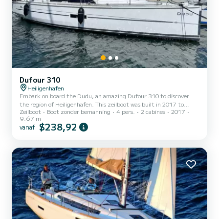
Dufour 310
Heiligenhafen
Embark on board the Dudu, an amazing Dufour 310 to discover
the region of Heiligenhafen. This zeilboot was built in 2017 to
Zeilboot
Boot zonder bemanning
4 pers.
2 cabines
2017
ensure complete comfort and performance at sea. You are going to
9.67 m
have an exceptional cruise on this zeilboot of 10 meters. You will be
$238,92
vanaf
able to accommodate up to 4 passengers when cruising and take
advantage of its 2 cabins with total comfort. Dit Dufour 310 is
uitgerust met1 toilet met douche. Deze boot is uitgerust met e...