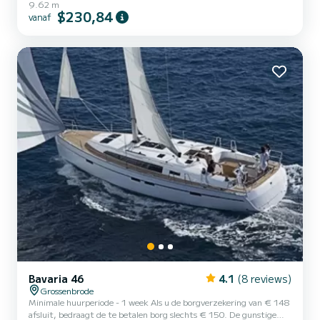
9.62 m
maken Großenbrode de ideale starthaven. We zijn er ook zeker van
$230,84
vanaf
dat u de rustige en vertrouwde sfeer die u hier wacht, zult
waarderen. Bovendien is Großenbrode centraal gelegen aan de
"nieuwe" Duitse Oostzeekust en is daarom de ideale starthaven
voor tochten langs de Oost-Holstein kustkust, naar de talri...
Bavaria 46
4.1
(8 reviews)
Grossenbrode
Minimale huurperiode - 1 week Als u de borgverzekering van € 148
afsluit, bedraagt de te betalen borg slechts € 150. De gunstige