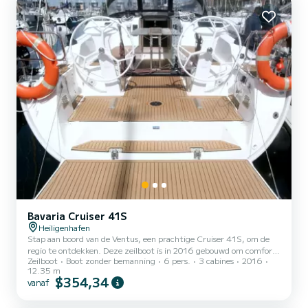
beschikt met name over de volgende apparatuu...
Bavaria Cruiser 41S
Heiligenhafen
Stap aan boord van de Ventus, een prachtige Cruiser 41S, om de
regio te ontdekken. Deze zeilboot is in 2016 gebouwd om comfort
Zeilboot
Boot zonder bemanning
6 pers.
3 cabines
2016
en prestaties op zee te garanderen. Je zult een uitzonderlijke
12.35 m
cruise beleven op deze zeilboot van 12 meter. U kunt tijdens het
$354,34
vanaf
zeilen maximaal 6 personen huisvesten en genieten van de 3
comfortabele hutten. Deze Cruiser 41S is uitgerust met 2