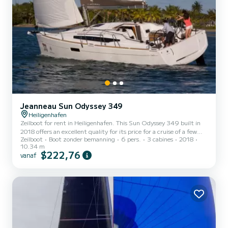
Jeanneau Sun Odyssey 349
Heiligenhafen
Zeilboot for rent in Heiligenhafen. This Sun Odyssey 349 built in
2018 offers an excellent quality for its price for a cruise of a few
Zeilboot
Boot zonder bemanning
6 pers.
3 cabines
2018
days or even a few weeks. The zeilboot is 10 meters in length with
10.34 m
20.39 horsepower. The 3 cabins can accommodate 6 passengers
$222,76
vanaf
when cruising. Voor uw comfort heeft Insula Solis 1 toilet met
douche Deze boot is uitgerust met een Furling mainsail en een
Furling genoa Het heeft de volgende uitrusting: Automatische
piloot, Boegschroef, TV, Buitenluidsprekers,...