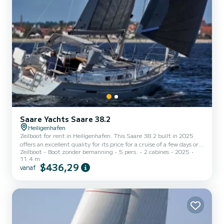
Saare Yachts Saare 38.2
Heiligenhafen
Zeilboot for rent in Heiligenhafen. This Saare 38.2 built in 2025
offers an excellent quality for its price for a cruise of a few days or
Zeilboot
Boot zonder bemanning
5 pers.
2 cabines
2025
even a few weeks. The zeilboot is 11 meters in length with 48.95
11.4 m
horsepower. The 2 cabins can accommodate 5 passengers when
$436,29
vanaf
cruising. Dit Saare 38.2 is uitgerust met1 toilet met douche. Deze
boot is uitgerust met een Full batten mainsail en een Furling genoa
Het heeft de volgende uitrusting: Automatische piloot,
Boegschroef, USB aansluiting. For any i...