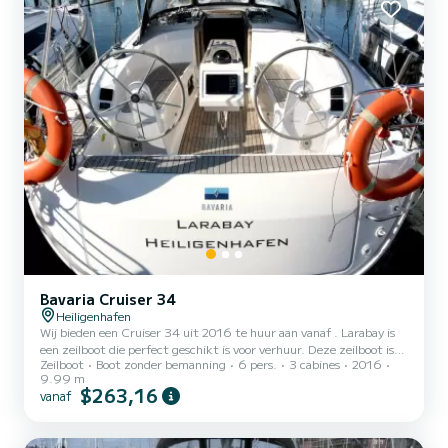
Bavaria Cruiser 34
Heiligenhafen
Wij bieden een Cruiser 34 uit 2016 te huur aan vanaf . Larabay is
een zeilboot die perfect geschikt is voor verhuur. Deze zeilboot is
Zeilboot
Boot zonder bemanning
6 pers.
3 cabines
2016
zeer prettig te manoeuvreren voor een vaartocht van een week of
9.99 m
langer. De zeilboot is 10 meter lang en heeft een vermogen van 21
$263,16
vanaf
pk. De 3 hutten bieden plaats aan 6 personen tijdens het varen.
Voor uw comfort heeft Larabay 1 toilet met douche Deze boot is
uitgerust met één op rolsysteem en één op rolsysteem. Het