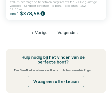
afsluit, bedraagt de te betalen borg slechts € 150. De gunstige
Zeilboot
Schipper optioneel
8 pers.
3 cabines
2021
ligging, goede service en beveiligde parkeerplaats voor uw auto
12.35 m
maken Großenbrode de ideale vertrekhaven. We zijn er ook zeker
$378,58
vanaf
van dat u de rustige en vertrouwde sfeer die u hier wacht, zult
waarderen. Bovendien is Großenbrode centraal gelegen aan de
"nieuwe" Duitse Oostzeekust en is daarom de ideale starthaven
voor tochten langs de Oost-Holstein kustkust, naar de tal...
‹
Vorige
Volgende
›
Hulp nodig bij het vinden van de
perfecte boot?
Een SamBoat adviseur vindt voor u de beste aanbiedingen
Vraag een offerte aan