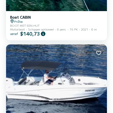
Boat CABIN
Prižba
BOOT MET EEN HUT
Motorboot
Schipper optioneel
6 pers.
15 PK
2021
6 m
$140,73
vanaf