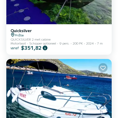
Quicksilver
Prižba
QUICKSILVER 2 met cabine
Motorboot
Schipper optioneel
9 pers.
200 PK
2024
7 m
$351,82
vanaf