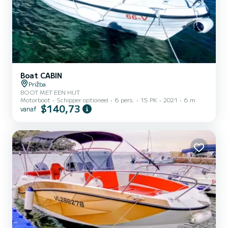
Boat CABIN
Prižba
BOOT MET EEN HUT
Motorboot
Schipper optioneel
6 pers.
15 PK
2021
6 m
$140,73
vanaf