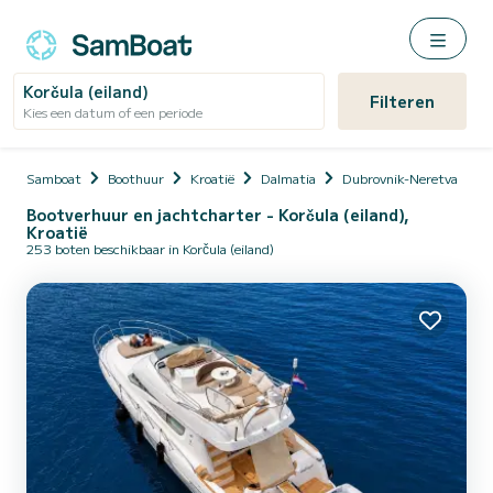
Korčula (eiland)
Filteren
Kies een datum of een periode
Samboat
Boothuur
Kroatië
Dalmatia
Dubrovnik-Neretva
K
Bootverhuur en jachtcharter - Korčula (eiland),
Kroatië
253 boten beschikbaar in Korčula (eiland)