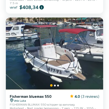
7.5 m
$408,34
vanaf
Fisherman bluemax 550
4.0
(3 reviews)
Vela Luka
FISHERMAN BLUMAX 550 schipper op aanvraag
Motorboot
Boot zonder bemanning
7 pers.
115 PK
2016