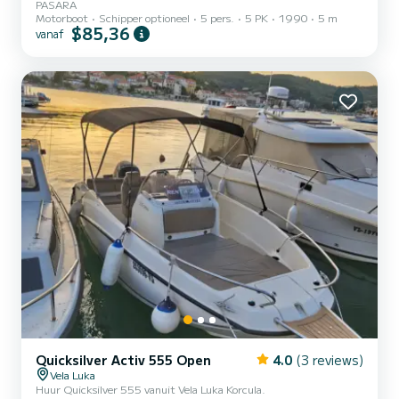
PASARA
Motorboot
Schipper optioneel
5 pers.
5 PK
1990
5 m
$85,36
vanaf
Quicksilver Activ 555 Open
4.0
(3 reviews)
Vela Luka
Huur Quicksilver 555 vanuit Vela Luka Korcula.