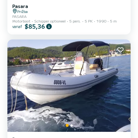
Pasara
Prižba
PASARA
Motorboot
Schipper optioneel
5 pers.
5 PK
1990
5 m
$85,36
vanaf