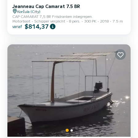
Jeanneau Cap Camarat 7.5 BR
Korčula (City)
CAP CAMARAT 7,5 BR Frisdranken inbegrepen.
Motorboot
Schipper verplicht
8 pers.
300 PK
2018
7.5 m
$814,37
vanaf