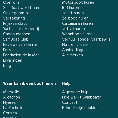
Over ons
Motorboot huren
SamBoat werft aan
RIB huren
Onze garanties
Jacht huren
Verzekering
Zeilboot huren
Prijs-simulator
Catamaran huren
Yachtcharter bedrijf
Jetski huren
Cadeaubonnen
Woonboot huren
SamBoat Club
Verhuur zonder vaarbewijs
Reviews van klanten
Hutten cruise
Pers
Aanbiedingen
Fondation de la Mer
Alle merken
Ervaringen
Blog
Waar kan ik een boot huren
Hulp
Marseille
Algemene hulp
Arcachon
Hoe werkt Samboat?
Hyères
Contact
La Rochelle
Beheer mijn cookies
Corsica