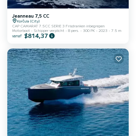
Jeanneau 7,5 CC
Korčula (City)
CAP CAMARAT 7.5CC SERIE 3 Frisdranken inbegrepen
Motorboot
Schipper verplicht
8 pers.
300 PK
2023
7.5 m
$814,37
vanaf