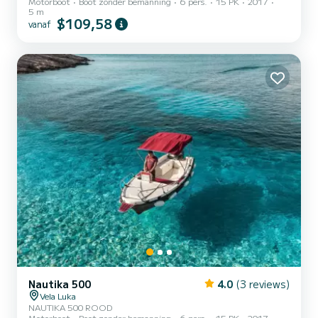
Motorboot
Boot zonder bemanning
6 pers.
15 PK
2017
5 m
$109,58
vanaf
Nautika 500
4.0
(3 reviews)
Vela Luka
NAUTIKA 500 ROOD
Motorboot
Boot zonder bemanning
6 pers.
15 PK
2017