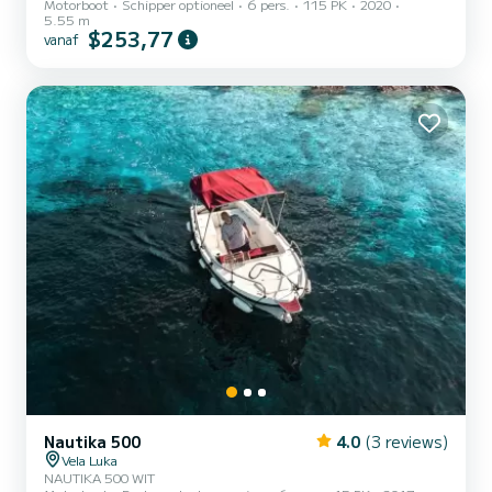
Motorboot
Schipper optioneel
6 pers.
115 PK
2020
5.55 m
$253,77
vanaf
Nautika 500
4.0
(3 reviews)
Vela Luka
NAUTIKA 500 WIT