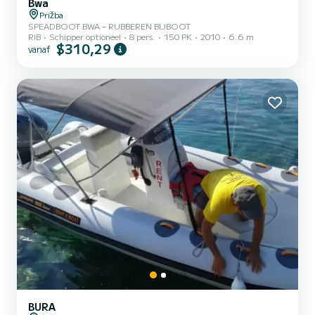
Bwa
Prižba
SPEADBOOT BWA – RUBBEREN BIJBOOT
RIB
Schipper optioneel
8 pers.
150 PK
2010
6.6 m
$310,29
vanaf
BURA