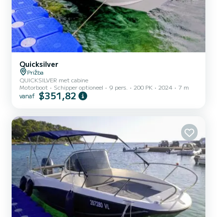
Quicksilver
Prižba
QUICKSILVER met cabine
Motorboot
Schipper optioneel
9 pers.
200 PK
2024
7 m
$351,82
vanaf