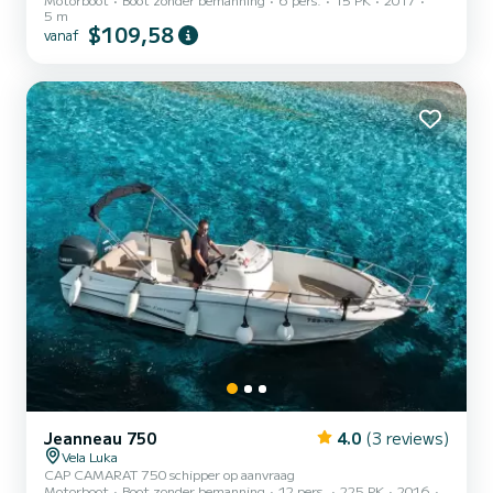
5 m
$109,58
vanaf
Jeanneau 750
4.0
(3 reviews)
Vela Luka
CAP CAMARAT 750 schipper op aanvraag
Motorboot
Boot zonder bemanning
12 pers.
225 PK
2016