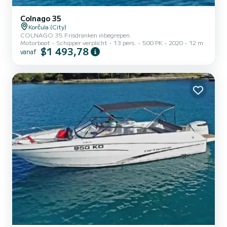
Colnago 35
Korčula (City)
COLNAGO 35 Frisdranken inbegrepen.
Motorboot
Schipper verplicht
13 pers.
500 PK
2020
12 m
$1 493,78
vanaf