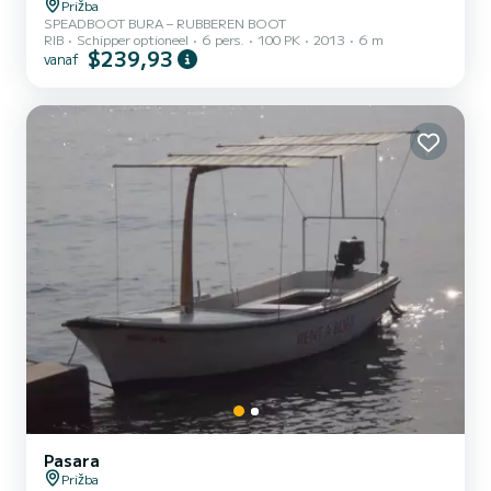
Prižba
SPEADBOOT BURA – RUBBEREN BOOT
RIB
Schipper optioneel
6 pers.
100 PK
2013
6 m
$239,93
vanaf
Pasara
Prižba