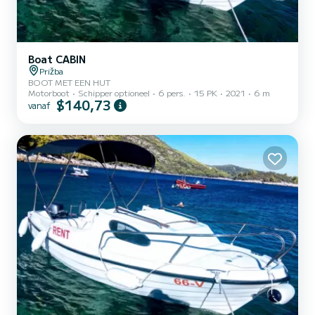
Boat CABIN
Prižba
BOOT MET EEN HUT
Motorboot
Schipper optioneel
6 pers.
15 PK
2021
6 m
$140,73
vanaf