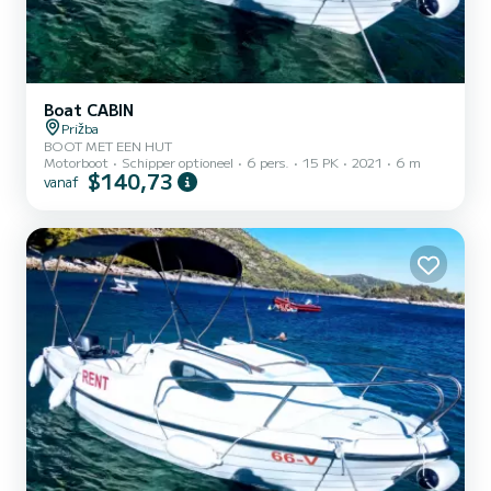
Boat CABIN
Prižba
BOOT MET EEN HUT
Motorboot
Schipper optioneel
6 pers.
15 PK
2021
6 m
$140,73
vanaf