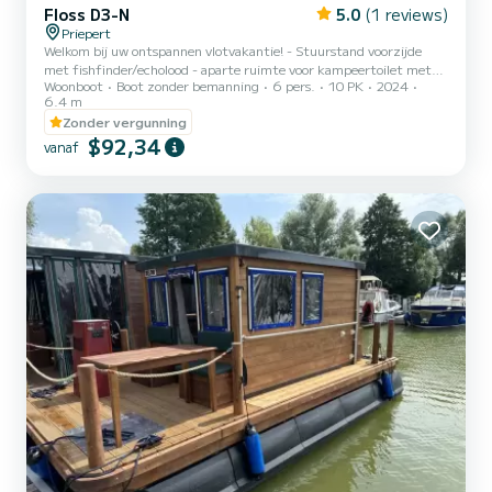
Floss D3-N
5.0
(1 reviews)
Priepert
Welkom bij uw ontspannen vlotvakantie! - Stuurstand voorzijde
met fishfinder/echolood - aparte ruimte voor kampeertoilet met
Woonboot
Boot zonder bemanning
6 pers.
10 PK
2024
zijwanden en gordijn - keukenblok met gas koelkast en 2-pits
6.4 m
gasfornuis - 12V aansluiting met zonnepaneelondersteuning -
Zonder vergunning
230V walstroomaansluiting - loopbaar dak - 2-3 vaste
$92,34
slaapplaatsen Er is waarschijnlijk geen centraler vertrekpunt in de
vanaf
waterwereld van Mecklenburg en Brandenburg. Priepert ligt
precies aan het federale waterweg en biedt zijn gasten 3 uitgangen
uit de h...