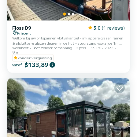
Floss D9
5.0
(1 reviews)
Priepert
Welkom bij uw ontspannen vlotvakantie! - inklapbare glazen ramen
& afsluitbare glazen deuren in de hut - stuurstand voorzijde 1m
Woonboot
Boot zonder bemanning
8 pers.
15 PK
2023
overdekt - toilet met vaste toiletpot & wastafel - 250l watertank
9 m
& afvalwatertank - keuken met koelkast, gasfornuis, gootsteen -
Zonder vergunning
12V aansluiting en 230V walstroomaansluiting - dak beloopbaar -
$133,89
terras met 1m brede luifel - 2-6 vaste slaapplaatsen. Er is
vanaf
waarschijnlijk geen centraler startpunt in de waterwereld van
Mecklenburg en Brandenburg. Priepert ligt precies aan h...