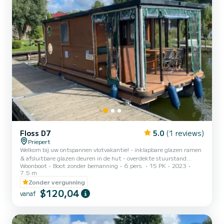
Floss D7
5.0
(1 reviews)
Priepert
Welkom bij uw ontspannen vlotvakantie! - inklapbare glazen ramen
& afsluitbare glazen deuren in de hut - overdekte stuurstand
Woonboot
Boot zonder bemanning
6 pers.
15 PK
2023
vooraan - WC met vaste toilet & wastafel - 250l watertank &
7.5 m
afvalwatertank - keuken met koelkast, gasfornuis, gootsteen - 12V
Zonder vergunning
aansluiting en 230V walstroomaansluiting - dak begaanbaar -
$120,04
overdekt terras, volledig afsluitbaar met dekzeil - 2-6 vaste
vanaf
slaapplaatsen. Priepert is waarschijnlijk het meest centrale
vertrekpunt in de waterwereld van Mecklenburg en Brandenburg.
Pri...