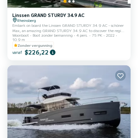
Linssen GRAND STURDY 34.9 AC
Rheinsberg
Embark on board the Linssen GRAND STURDY 34.9 AC - schöner
Max, an amazing GRAND STURDY 34.9 AC to discover the region
Woonboot
Boot zonder bemanning
4 pers.
75 PK
2022
of Rheinsberg. This woonboot was built in 2022 to ensure complete
10.9 m
comfort and performance at sea. The woonboot is 11 meters in
Zonder vergunning
length with 75 horsepower. The 2 cabins can accommodate 4
$226,22
passengers when cruising. Dit GRAND STURDY 34.9 AC is
vanaf
uitgerust met2 toilets met douche. For any information requests
or reservations, click on...