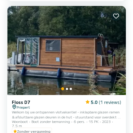
waterwereld van Mecklenburg en Brandenburg. Priepert ligt p...
Floss D7
5.0
(1 reviews)
Priepert
Welkom bij uw ontspannen vlotvakantie! - inklapbare glazen ramen
& afsluitbare glazen deuren in de hut - stuurstand voor overdekt -
Woonboot
Boot zonder bemanning
6 pers.
15 PK
2023
toilet met vaste toilet & wastafel - 250l watertank &
7.5 m
afvalwatertank - keuken met koelkast, gasfornuis, gootsteen - 12V
Zonder vergunning
aansluiting en 230V walstroomaansluiting - beloopbaar dak -