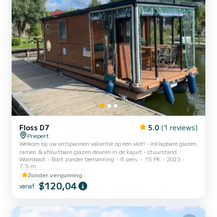
Floss D7
5.0
(1 reviews)
Priepert
Welkom bij uw ontspannen vakantie op een vlot! - inklapbare glazen
ramen & afsluitbare glazen deuren in de kajuit - stuurstand
Woonboot
Boot zonder bemanning
6 pers.
15 PK
2023
vooroverdekt - toilet met vaste toiletpot & wastafel - 250l
7.5 m
watertank & afvalwatertank - keuken met koelkast, gasfornuis,
Zonder vergunning
gootsteen - 12V-aansluiting en 230V-walstroomaansluiting -
$120,04
beloopbaar dak - overdekt terras, volledig afsluitbaar met dekkleed
vanaf
- 2-6 vaste slaapplaatsen Er is waarschijnlijk geen centraler
vertrekpunt in de waterwereld van Mecklenburg-Voor-Pommer...