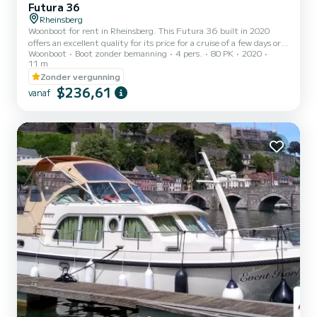
Futura 36
Rheinsberg
Woonboot for rent in Rheinsberg. This Futura 36 built in 2020
offers an excellent quality for its price for a cruise of a few days or
Woonboot
Boot zonder bemanning
4 pers.
80 PK
2020
even a few weeks. The woonboot is 11 meters in length with 80
11 m
horsepower. The 2 cabins can accommodate 4 passengers when
Zonder vergunning
cruising. Dit Futura 36 is uitgerust met2 toilets met douche.
$236,61
Don't hesitate to contact us for a quote, you will be helped by a
vanaf
SamBoat expert on your holiday project.