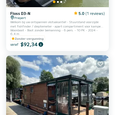
Floss D3-N
5.0
(1 reviews)
Priepert
Welkom bij uw ontspannen vlotvakantie! - Stuurstand voorzijde
met fishfinder / dieptemeter - apart compartiment voor kampeer-
Woonboot
Boot zonder bemanning
6 pers.
10 PK
2024
wc met zijwanden en gordijn - kitchenette met gas koelkast en 2-
6.4 m
pits gasfornuis - 12V aansluiting met zonnepaneel als
Zonder vergunning
ondersteuning - 230V walstroomaansluiting - beloopbaar dak - 2-3
$92,34
vaste slaapplaatsen. Er is waarschijnlijk geen centraler startpunt in
vanaf
de waterwereld van Mecklenburg en Brandenburg. Priepert ligt
precies aan het federale waterweg en biedt zijn gasten 3 mani...