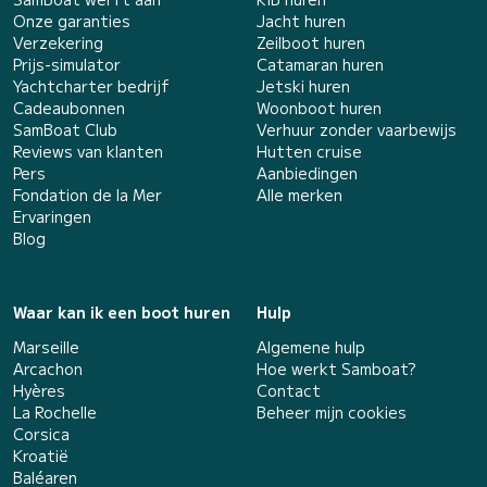
Onze garanties
Jacht huren
Verzekering
Zeilboot huren
Prijs-simulator
Catamaran huren
Yachtcharter bedrijf
Jetski huren
Cadeaubonnen
Woonboot huren
SamBoat Club
Verhuur zonder vaarbewijs
Reviews van klanten
Hutten cruise
Pers
Aanbiedingen
Fondation de la Mer
Alle merken
Ervaringen
Blog
Waar kan ik een boot huren
Hulp
Marseille
Algemene hulp
Arcachon
Hoe werkt Samboat?
Hyères
Contact
La Rochelle
Beheer mijn cookies
Corsica
Kroatië
Baléaren