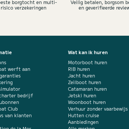
este borgtocht en multi-
Veilig betalen, borgsom b
risico verzekeringen
en geverifieerde revie
matie
Wat kan ik huren
ons
Motorboot huren
at werft aan
RIB huren
garanties
Jacht huren
kering
Zeilboot huren
simulator
Catamaran huren
charter bedrijf
Jetski huren
ubonnen
Woonboot huren
at Club
Verhuur zonder vaarbewijs
ws van klanten
Hutten cruise
Aanbiedingen
tion de la Mer
Alle merken