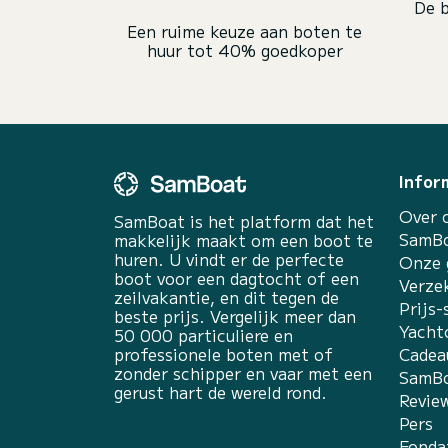
De b
Een ruime keuze aan boten te
huur tot 40% goedkoper
Infor
Over 
SamBoat is het platform dat het
SamBo
makkelijk maakt om een boot te
huren. U vindt er de perfecte
Onze 
boot voor een dagtocht of een
Verze
zeilvakantie, en dit tegen de
Prijs-
beste prijs. Vergelijk meer dan
Yacht
50 000 particuliere en
professionele boten met of
Cadea
zonder schipper en vaar met een
SamBo
gerust hart de wereld rond.
Revie
Pers
Fonda