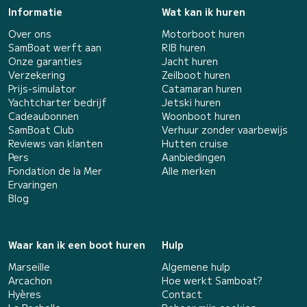
Informatie
Wat kan ik huren
Over ons
Motorboot huren
SamBoat werft aan
RIB huren
Onze garanties
Jacht huren
Verzekering
Zeilboot huren
Prijs-simulator
Catamaran huren
Yachtcharter bedrijf
Jetski huren
Cadeaubonnen
Woonboot huren
SamBoat Club
Verhuur zonder vaarbewijs
Reviews van klanten
Hutten cruise
Pers
Aanbiedingen
Fondation de la Mer
Alle merken
Ervaringen
Blog
Waar kan ik een boot huren
Hulp
Marseille
Algemene hulp
Arcachon
Hoe werkt Samboat?
Hyères
Contact