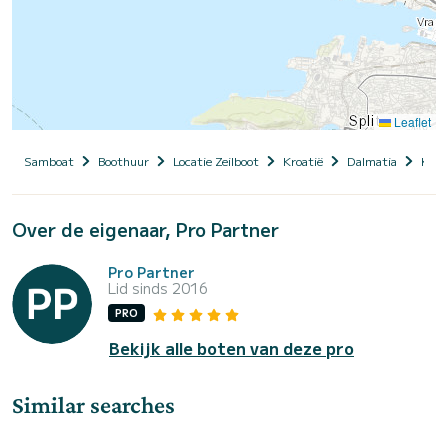
Leaflet
Samboat
Boothuur
Locatie Zeilboot
Kroatië
Dalmatia
Kašt
Over de eigenaar, Pro Partner
Pro Partner
Lid sinds 2016
PRO
Bekijk alle boten van deze pro
Similar searches