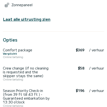
Zonnepaneel
Laat alle uitrusting zien
Opties
Comfort package
$369
/ verhuur
Verplicht
Online betaling
Crew change (if no cleaning
$58
/ verhuur
is requested and the
skipper stays the same)
Online betaling
Season Priority Check-in
$196
/ verhuur
(from 39 ft till 43 ft ) -
Guaranteed embarkation by
13:30 o'clock
Online betaling