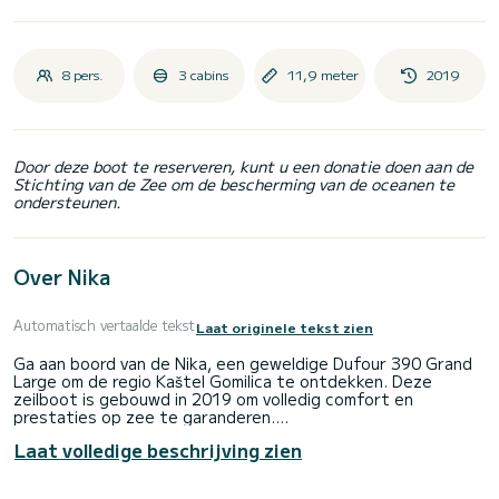
8 pers.
3 cabins
11,9 meter
2019
Door deze boot te reserveren, kunt u een donatie doen aan de
Stichting van de Zee om de bescherming van de oceanen te
ondersteunen.
Over Nika
Automatisch vertaalde tekst
Laat originele tekst zien
Ga aan boord van de Nika, een geweldige Dufour 390 Grand
Large om de regio Kaštel Gomilica te ontdekken. Deze
zeilboot is gebouwd in 2019 om volledig comfort en
prestaties op zee te garanderen.
Laat volledige beschrijving zien
De boot heeft 3 volledig uitgeruste hut(ten) en een
capaciteit van 8 personen. Met een totale lengte van 12
meter is het uw beste bondgenoot om een uitzonderlijke