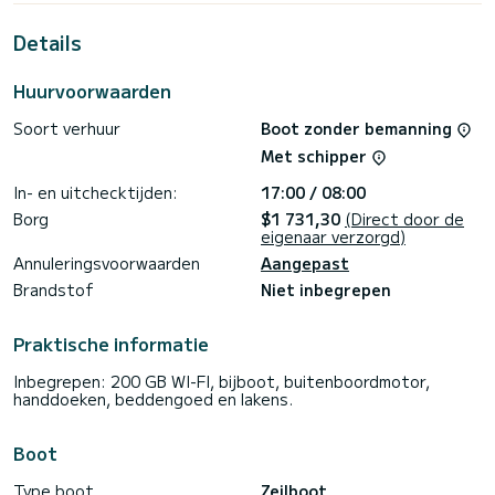
vakantie op het water door te brengen in de omgeving van
Kaštel Gomilica
Details
Voor uw comfort heeft Nika 3 toiletten met een douche
Huurvoorwaarden
Deze boot is uitgerust met een Volledig gelat grootzeil en
een Rolgenua. Het heeft de volgende uitrusting:
Soort verhuur
Boot zonder bemanning
Automatische piloot, Boegschroef, Luidsprekers, USB-
stekker, Wifi en internet, Dekdouche, Plancha,
Met schipper
Zwemplatform.
In- en uitchecktijden:
17:00 / 08:00
Als u vragen heeft over de boot of de chartervoorwaarden,
kunt u een bericht sturen via het Samboat-platform. Een
Borg
$1 731,30
(Direct door de
SamBoat-adviseur beantwoordt uw vragen en biedt u onze
eigenaar verzorgd)
Annuleringsvoorwaarden
Aangepast
Brandstof
Niet inbegrepen
Praktische informatie
Inbegrepen: 200 GB WI-FI, bijboot, buitenboordmotor,
handdoeken, beddengoed en lakens.
Boot
Type boot
Zeilboot