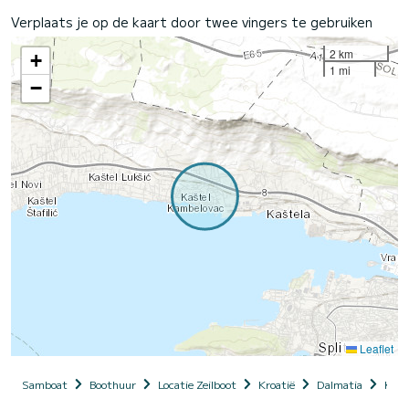
Verplaats je op de kaart door twee vingers te gebruiken
2 km
+
1 mi
−
Leaflet
Samboat
Boothuur
Locatie Zeilboot
Kroatië
Dalmatia
Kašt