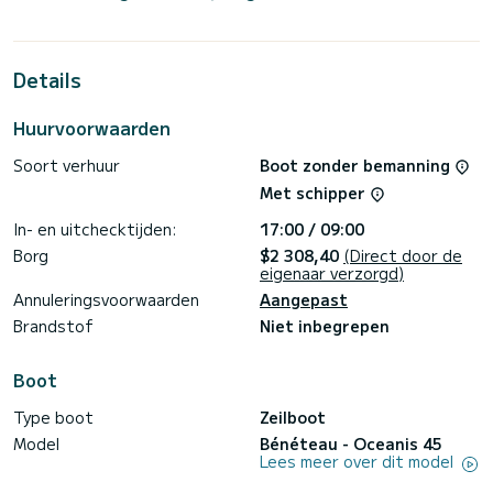
meter is het uw beste bondgenoot om een uitzonderlijke
vakantie op het water door te brengen in de omgeving van
Kaštel Gomilica
Details
Deze Oceanis 45 is uitgerust met 2 toiletten met een
douche.
Huurvoorwaarden
Deze boot is uitgerust met een Full batten grootzeil en een
Furling genua. Het beschikt over de volgende uitrusting:
Soort verhuur
Boot zonder bemanning
Automatische piloot, Boegschroef, Luidsprekers,
Dekdouche.
Met schipper
Neem gerust contact met ons op voor een offerte, u wordt
In- en uitchecktijden:
17:00 / 09:00
Borg
$2 308,40
(Direct door de
eigenaar verzorgd)
Annuleringsvoorwaarden
Aangepast
Brandstof
Niet inbegrepen
Boot
Type boot
Zeilboot
Model
Bénéteau - Oceanis 45
Lees meer over dit model