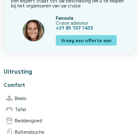
Een expert staat tot uw beschikking om u te helpen
bij het organiseren van uw cruise
Fanoula
Cruise adviseur
+31 85 107 1433
Vraag een offerte aan
Uitrusting
Comfort
Bimini
Tafel
Beddengoed
Buitendouche