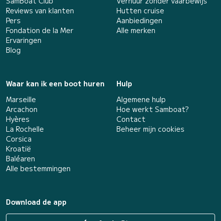
SamBoat Club
Verhuur zonder vaarbewijs
Reviews van klanten
Hutten cruise
Pers
Aanbiedingen
Fondation de la Mer
Alle merken
Ervaringen
Blog
Waar kan ik een boot huren
Hulp
Marseille
Algemene hulp
Arcachon
Hoe werkt Samboat?
Hyères
Contact
La Rochelle
Beheer mijn cookies
Corsica
Kroatië
Baléaren
Alle bestemmingen
Download de app