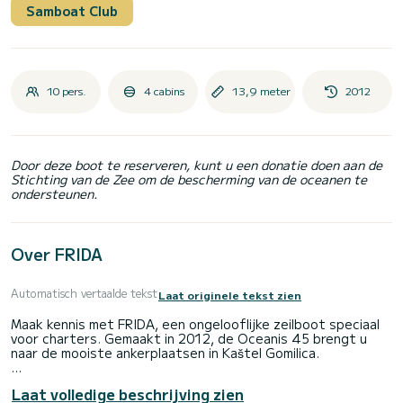
Samboat Club
10 pers.
4 cabins
13,9 meter
2012
Door deze boot te reserveren, kunt u een donatie doen aan de
Stichting van de Zee om de bescherming van de oceanen te
ondersteunen.
Over FRIDA
Automatisch vertaalde tekst
Laat originele tekst zien
Maak kennis met FRIDA, een ongelooflijke zeilboot speciaal
voor charters. Gemaakt in 2012, de Oceanis 45 brengt u
naar de mooiste ankerplaatsen in Kaštel Gomilica.
De boot heeft 4 volledig uitgeruste hut(ten) en een
Laat volledige beschrijving zien
capaciteit van 10 personen. Met een totale lengte van 14