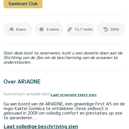
Samboat Club
8 pers.
3 cabins
13,7 meter
2009
Door deze boot te reserveren, kunt u een donatie doen aan de
Stichting van de Zee om de bescherming van de oceanen te
ondersteunen.
Over ARIADNE
Automatisch vertaalde tekst
Laat originele tekst zien
Ga aan boord van de ARIADNE, een geweldige First 45 om de
regio Kaštel Gomilica te ontdekken. Deze zeilboot is
gebouwd in 2009 om volledig comfort en prestaties op zee
te garanderen.
Laat volledige beschrijving zien
De zeilboot is 14 meter lang met 54 pk. De 3 hutten bieden