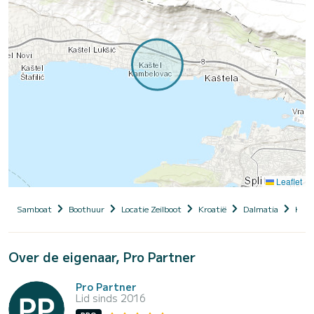
Leaflet
Samboat
Boothuur
Locatie Zeilboot
Kroatië
Dalmatia
Kašt
Over de eigenaar, Pro Partner
Pro Partner
Lid sinds 2016