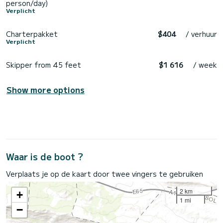
person/day)
Verplicht
Charterpakket
$404
/ verhuur
Verplicht
Skipper from 45 feet
$1 616
/ week
Show more options
Waar is de boot ?
Verplaats je op de kaart door twee vingers te gebruiken
2 km
+
1 mi
−