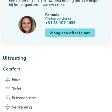
Een expert staat tot uw beschikking om u te helpen
bij het organiseren van uw cruise
Fanoula
Cruise adviseur
+31 85 107 1433
Vraag een offerte aan
Uitrusting
Comfort
Bimini
Tafel
Buitendouche
Verwarming