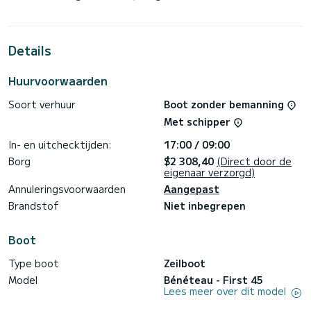
plaats aan 8 passagiers tijdens het cruisen.
Voor uw comfort heeft de ARIADNE 2 toiletten met een
douche
Details
Deze boot is uitgerust met een Full batten mainsail en een
Furling genua. Het heeft de volgende uitrusting: Auto-pilot,
Huurvoorwaarden
Boegschroef, Speakers, Dek douche, Elektrische lier.
Soort verhuur
Boot zonder bemanning
Boekingsaanvragen en offertes worden rechtstreeks door
SamBoat afgehandeld. Via het platform krijgt u de beste
Met schipper
In- en uitchecktijden:
17:00 / 09:00
Borg
$2 308,40
(Direct door de
eigenaar verzorgd)
Annuleringsvoorwaarden
Aangepast
Brandstof
Niet inbegrepen
Boot
Type boot
Zeilboot
Model
Bénéteau - First 45
Lees meer over dit model