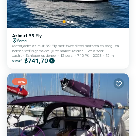
Azimut 39 Fly
Šared
Motorjacht Azimut 39 Fly met twee diesel motoren en boeg- en
hekschroef is gemakkelijk te manoeuvreren. Het is zeer
Jacht
Schipper optioneel
12 pers.
710 PK
2003
12 m
comfortabel met een salon, twee hutten en twee badkamers, en
$741,70
vanaf
alles verkeert in uitstekende staat en biedt een zeer luxe vakantie.
Azimut 39 fly is uitgerust met: generator, airconditioning,
koelkast, tv, radio, beddengoed & handdoeken, bimini top,
flybridge, zonneschermen, elektrische WC-pomp, GPS plotter,
boegschroef, hekschroef, elektrische ankerlier, bijboot, enzovoort.
-30%