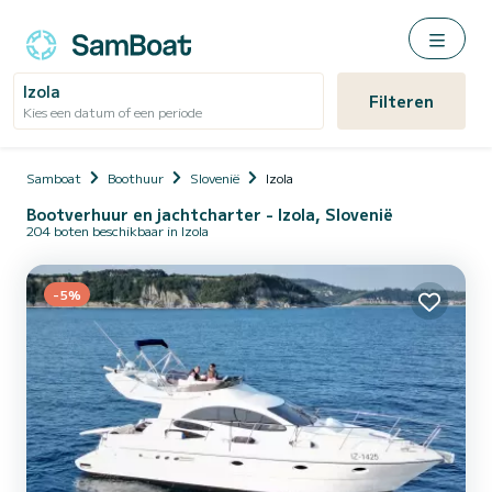
Izola
Filteren
Kies een datum of een periode
Samboat
Boothuur
Slovenië
Izola
Bootverhuur en jachtcharter - Izola, Slovenië
204 boten beschikbaar in Izola
-5%