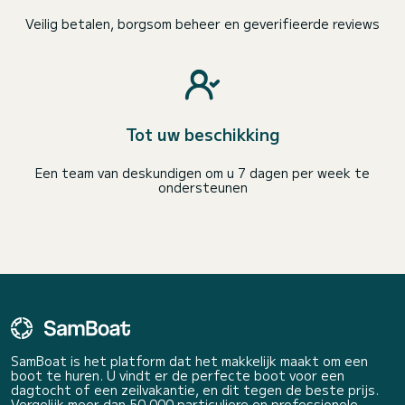
Veilig betalen, borgsom beheer en geverifieerde reviews
Tot uw beschikking
Een team van deskundigen om u 7 dagen per week te
ondersteunen
SamBoat is het platform dat het makkelijk maakt om een
boot te huren. U vindt er de perfecte boot voor een
dagtocht of een zeilvakantie, en dit tegen de beste prijs.
Vergelijk meer dan 50 000 particuliere en professionele