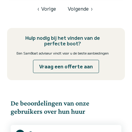
beschermt de bemanning tegen de zon. 2 CABINES EN 2
BADKAMERS Aan de voorkant van de zeilboot is een ruime
‹
Vorige
Volgende
›
cabine...
Hulp nodig bij het vinden van de
perfecte boot?
Een SamBoat adviseur vindt voor u de beste aanbiedingen
Vraag een offerte aan
De beoordelingen van onze
gebruikers over hun huur