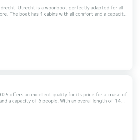
drecht. Utrecht is a woonboot perfectly adapted for all
capacity
ly to spend an exceptional vacation on the water in the
surroundings of Nieuw-Loosdrecht Voor uw comfort heeft Utrecht 1 toilet met douche Het heeft de volgende uit...
5 offers an excellent quality for its price for a cruise of
water in the surroundings of Nieuw-Loosdrecht Dit
met3 toilets met douche. Het heeft de volgende uitrusting: Boegschroef, USB aa...