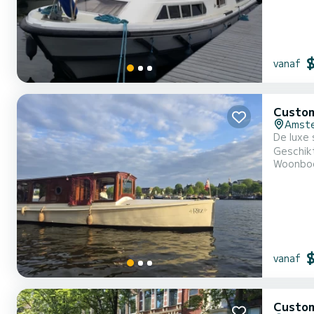
vanaf
Custom
Amst
De luxe 
Geschik
Woonbo
vanaf
Custom