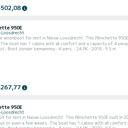
$502,08
ette 950E
-Loosdrecht
le woonboot for rent in Nieuw-Loosdrecht. This Pénichette 950E f
est
ot
Boot zonder bemanning
4 pers.
24 PK
2018
9.5 m
nd an exceptional vacation on the water in the surroundings of Nieuw-Loosdrecht Dit P
$267,77
ette 950E
-Loosdrecht
 for rent in Nieuw-Loosdrecht. This Pénichette 950E built in 2020
 The boat has 1 cabins with all comfort and a capacity of 4 people. With an overall length of 10