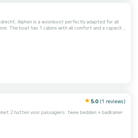
drecht. Alphen is a woonboot perfectly adapted for all
capacity
ly to spend an exceptional vacation on the water in the
surroundings of Nieuw-Loosdrecht Dit Pénichette 950E is uitgerust met1 toilet met douche. Het heeft de volgen...
5.0
(1 reviews)
oot met 2 hutten voor passagiers: twee bedden + badkamer