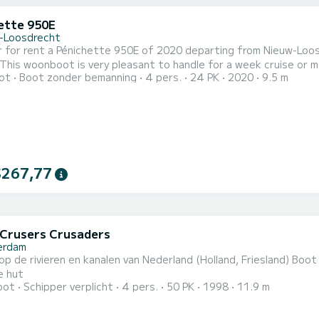
ette 950E
-Loosdrecht
 for rent a Pénichette 950E of 2020 departing from Nieuw-Loos
woonboot is very pleasant to handle for a week cruise or more. The boat has 1 cabins with all comfort and a 
ot
Boot zonder bemanning
4 pers.
24 PK
2020
9.5 m
ple. With an overall length of 10 meters, it will be your best al
$267,77
Crusers Crusaders
erdam
op de rivieren en kanalen van Nederland (Holland, Friesland) B
e hut
oot
Schipper verplicht
4 pers.
50 PK
1998
11.9 m