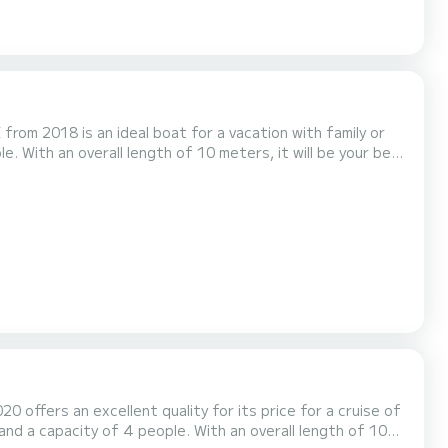
rom 2018 is an ideal boat for a vacation with family or
énichette 950E is uitgerust
met1 toilet met douche. Het heeft de volgende uitrusting: Boegschroef, USB aansluiting, Buitendouche. If...
 offers an excellent quality for its price for a cruise of