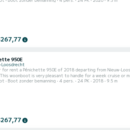
ot
Boot zonder bemanning
4 pers.
24 PK
2020
9.5 m
it will be your best ally to spend an exceptional vacation on the 
Pénichette 950E is uitgerust met
$267,77
ette 950E
-Loosdrecht
r for rent a Pénichette 950E of 2018 departing from Nieuw-Loos
woonboot is very pleasant to handle for a week cruise or more. The boat has 1 cabins with all comfort and a 
ot
Boot zonder bemanning
4 pers.
24 PK
2018
9.5 m
ple. With an overall length of 10 meters, it will be your best al
$267,77