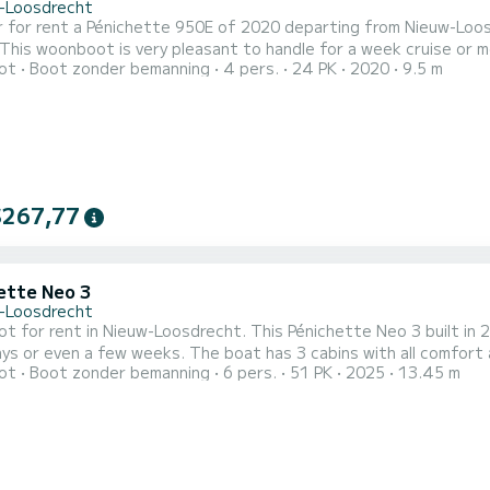
-Loosdrecht
r for rent a Pénichette 950E of 2020 departing from Nieuw-Loos
woonboot is very pleasant to handle for a week cruise or more. The boat has 1 cabins with all comfort and a 
ot
Boot zonder bemanning
4 pers.
24 PK
2020
9.5 m
ple. With an overall length of 10 meters, it will be your best al
$267,77
ette Neo 3
-Loosdrecht
 for rent in Nieuw-Loosdrecht. This Pénichette Neo 3 built in 202
 The boat has 3 cabins with all comfort and a capacity of 6 people. With an overall length of 14
ot
Boot zonder bemanning
6 pers.
51 PK
2025
13.45 m
it will be your best ally to spend an exceptional vacation on the 
Pénichette Neo 3 is uitgerust 