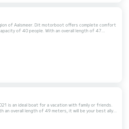
gion of Aalsmeer. Dit motorboot offers complete comfort
 the surroundings of Aalsmeer Voor uw comfort
heeft Diamond 20 toiletten met douche aan boord. Het heeft de volgende uitrusting: TV, Achterste bereik. If you have...
1 is an ideal boat for a vacation with family or friends.
 an overall length of 49 meters, it will be your best ally
A/C. For any
, a SamBoat expert will send you...