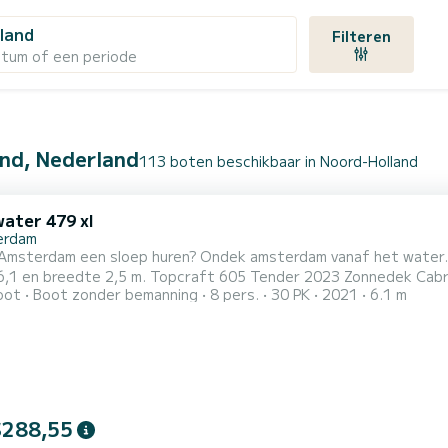
land
Filteren
atum of een periode
and, Nederland
113 boten beschikbaar in Noord-Holland
ater 479 xl
erdam
in Amsterdam een sloep huren? Ondek amsterdam vanaf het water.
opcraft 605 Tender 2023 Zonnedek Cabriokap met kuipzeil Teakline vloer Teakline
oot
Boot zonder bemanning
8 pers.
30 PK
2021
6.1 m
 uur = €250,- Of hele dag voor 499,- inclusief benzine. Borg 500,- Je moet
g hebben met varen
$288,55