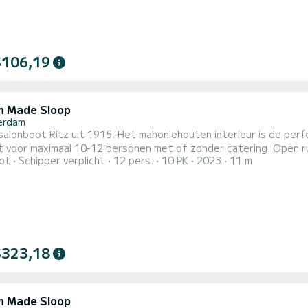
$106,19
 Made Sloop
erdam
salonboot Ritz uit 1915. Het mahoniehouten interieur is de perf
t voor maximaal 10-12 personen met of zonder catering. Open ru
ot
Schipper verplicht
12 pers.
10 PK
2023
11 m
maken dit de perfecte boot. Toilet & minibar aan boord.
$323,18
 Made Sloop