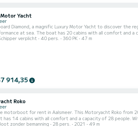
 Motor Yacht
eer
oard Diamond, a magnific Luxury Motor Yacht to discover the re
 cabins with all comfort and a capacity of 40 people. With an overall length of 47
Schipper verplicht
40 pers.
360 PK
47 m
t will be your best ally to spend an exceptional vacation on the water in
$7 914,35
acht Roko
eer
le motorboot for rent in Aalsmeer. This Motoryacht Roko from 202
 has 14 cabins with all comfort and a capacity of 28 people. With
Boot zonder bemanning
28 pers.
2021
49 m
exceptional vacation on the water in the surroundings of Aalsmeer Het heeft de volgende uitrusting: 
ion requests or reservations, click on the « get a quote » button