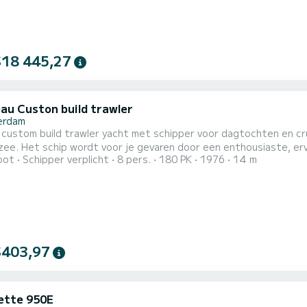
$18 445,27
au Custon build trawler
erdam
 custom build trawler yacht met schipper voor dagtochten en cru
e. Het schip wordt voor je gevaren door een enthousiaste, erva
oot
Schipper verplicht
8 pers.
180 PK
1976
14 m
weemotorige schip leren varen. Vanaf Amsterdam Centraal Station kun dagtochten maken door het Oostelijk
bied, naar Weesp, Pampus, Muiden varen of een meerdaagse crui
..
$403,97
ette 950E