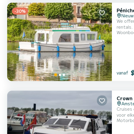
Pénich
-30%
Nieuw
We offer
rentals. This 
Woonbo
of 4 peo
vanaf
Crown 
Amst
Cruises 
voor elk
Motorb