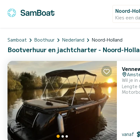
Noord-Hol
Kies een d
Samboat
Boothuur
Nederland
Noord-Holland
Bootverhuur en jachtcharter - Noord-Holl
Vennew
Amst
Wil je 
Lengte 6,1 en breedte 2,5 m. T
Motorb
zwemplateau/trede Vanaf €95,- per uur. Huur voor 4
ervarin
vanaf