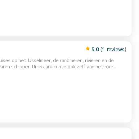
5.0
(1 reviews)
ises op het IJsselmeer, de randmeren, rivieren en de
ren schipper. Uiteraard kun je ook zelf aan het roer
se naar Enkhuizen en bijvoorbeeld de Markerwadden.