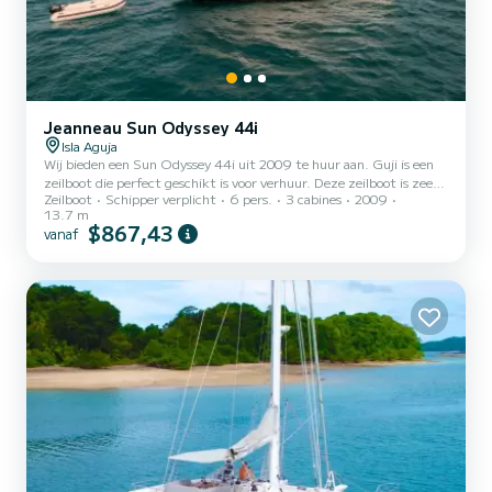
Jeanneau Sun Odyssey 44i
Isla Aguja
Wij bieden een Sun Odyssey 44i uit 2009 te huur aan. Guji is een
zeilboot die perfect geschikt is voor verhuur. Deze zeilboot is zeer
Zeilboot
Schipper verplicht
6 pers.
3 cabines
2009
prettig te manoeuvreren voor een vaartocht van een week of
13.7 m
langer. De boot heeft 3 comfortabele hutten en een bootcapaciteit
$867,43
vanaf
van 6 personen. Met een totale lengte van 14 meter is het uw
beste bondgenoot voor een buitengewone vakantie op het water in
de omgeving van Voor uw comfort heeft Guji 3 toiletten met
douche Deze boot is voorzien van een doorgelat gr...