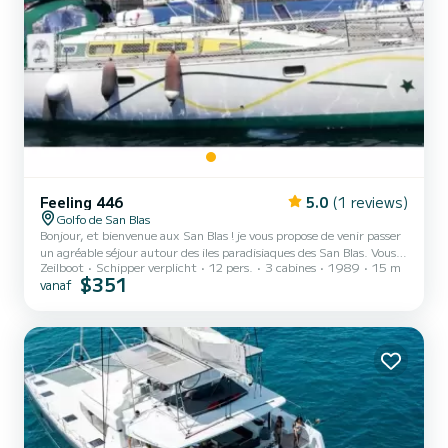
Feeling 446
5.0
(1 reviews)
Golfo de San Blas
Bonjour, et bienvenue aux San Blas ! je vous propose de venir passer
un agréable séjour autour des iles paradisiaques des San Blas. Vous
Zeilboot
Schipper verplicht
12 pers.
3 cabines
1989
15 m
trouverez à mon bord tout le confort nécessaire pour vous relaxer
$351
vanaf
au maximum. Snorkeling, paddle, kayak, jeux de plages sont au
rendez-vous. Dans le tarif, tout est inclus, les repas du matin, du
midi, et du soir. Mon assistant, un indien Kuna vous préparera des
repas avec des poissons tout frais, péchés de la journée ! Feeling
446 / 3 cabines pour 2 person...