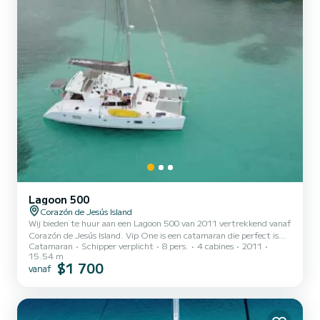
Lagoon 500
Corazón de Jesús Island
Wij bieden te huur aan een Lagoon 500 van 2011 vertrekkend vanaf
Corazón de Jesús Island. Vip One is een catamaran die perfect is
Catamaran
Schipper verplicht
8 pers.
4 cabines
2011
aangepast voor alle verhuur. Deze catamaran is zeer aangenaam om
15.54 m
te besturen voor een cruise van een week of langer. De boot heeft 4
$1 700
vanaf
volledig uitgeruste hut(ten) en een capaciteit van 8 personen. Met
een totale lengte van 16 meter is het uw beste bondgenoot om een
uitzonderlijke vakantie op het water door te brengen in de
omgeving van Corazón de Jesús Island Deze La...