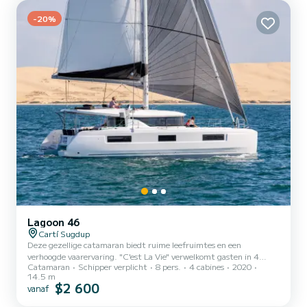
bagno privato e WC elettrici, oltre a...
-20%
Lagoon 46
Cartí Sugdup
Deze gezellige catamaran biedt ruime leefruimtes en een
verhoogde vaarervaring. "C'est La Vie" verwelkomt gasten in 4
Catamaran
Schipper verplicht
8 pers.
4 cabines
2020
verfijnde tweepersoonshutten, elk voorzien van een complete eigen
14.5 m
badkamer, aparte douche en airconditioning, wat zorgt voor een
$2 600
vanaf
comfortabele ervaring aan boord. Ervaar een onvergetelijke fusie
van luxe, natuur en avontuur aan boord van de prachtige "C'est la