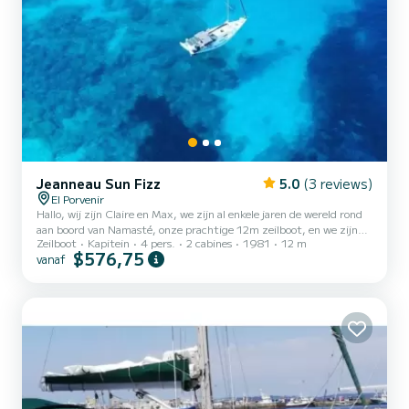
Jeanneau Sun Fizz
5.0
(3 reviews)
El Porvenir
Hallo, wij zijn Claire en Max, we zijn al enkele jaren de wereld rond
aan boord van Namasté, onze prachtige 12m zeilboot, en we zijn
Zeilboot
Kapitein
4 pers.
2 cabines
1981
12 m
verliefd geworden op deze plek en zijn volk, de kunas. Dus als u ook
$576,75
vanaf
een stukje van ons avontuur wilt delen, ga met ons mee voor een
onvergetelijke ervaring. Op het programma: - zeilen waarbij we u
laten kennismaken met deze fantastische archipel. - vissen -
diepzeeduiken - barbecue op het strand om onze vangst van de dag
te proeven terwijl we naar de zonsondergang...