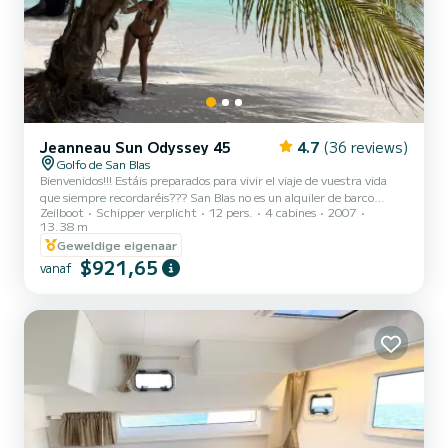
Jeanneau Sun Odyssey 45
4.7
(36 reviews)
Golfo de San Blas
Bienvenidos!!! Estáis preparados para vivir el viaje de vuestra vida
que siempre recordaréis??? San Blas no es un alquiler de barco
Zeilboot
Schipper verplicht
12 pers.
4 cabines
2007
tradicional. Es una EXPERIENCIA EXCLUSIVA en un archipiélago
13.38 m
remoto y protegido, y nosotros nos encargamos de todo para que tú
Geweldige eigenaar
solo disfrutes. Nuestro Jeanneau Sun Odyssey 45 ofrece un
$921,65
charter privado para hasta 5 personas, ideal para parejas, familias o
vanaf
grupos pequeños que buscan una experiencia auténtica, segura y
sin improvisaciones. La mejor experiencia exclusiv...