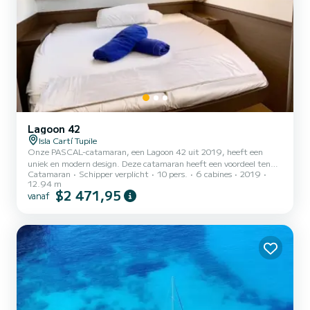
Lagoon 42
Isla Cartí Tupile
Onze PASCAL-catamaran, een Lagoon 42 uit 2019, heeft een
uniek en modern design. Deze catamaran heeft een voordeel ten
Catamaran
Schipper verplicht
10 pers.
6 cabines
2019
opzichte van de anderen: ruimte. Het enorme bad van één
12.94 m
verdieping geeft je het gevoel alsof je in een drijvend appartement
$2 471,95
vanaf
bent! Het maximale comfort met een 220 V-generator waarmee
alles is aangesloten wat u nodig heeft, airconditioning waarmee u in
elke kamer de gewenste temperatuur heeft en een
zeewaterzuiveraar zodat u niet in de haven hoeft te tanken, maken
het huren van d...