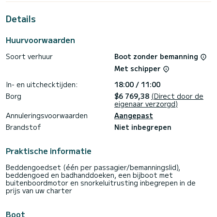
Voor uw comfort heeft 2 toiletten met douche aan boord.
Details
Deze boot is uitgerust met een Full batten mainsail en een
Furling genoa Het heeft de volgende uitrusting:
Huurvoorwaarden
Automatische piloot, Buitenluidsprekers, Buitendouche.
Soort verhuur
Boot zonder bemanning
Don't hesitate to contact us for a quote, you will be helped
Met schipper
In- en uitchecktijden:
18:00 / 11:00
Borg
$6 769,38
(Direct door de
eigenaar verzorgd)
Annuleringsvoorwaarden
Aangepast
Brandstof
Niet inbegrepen
Praktische informatie
Beddengoedset (één per passagier/bemanningslid),
beddengoed en badhanddoeken, een bijboot met
buitenboordmotor en snorkeluitrusting inbegrepen in de
prijs van uw charter
Boot