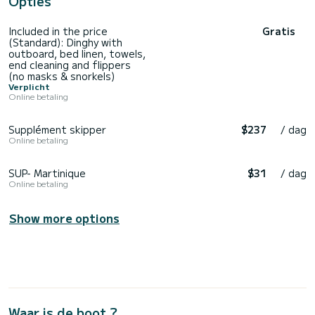
Opties
Included in the price
Gratis
(Standard): Dinghy with
outboard, bed linen, towels,
end cleaning and flippers
(no masks & snorkels)
Verplicht
Online betaling
Supplément skipper
$237
/ dag
Online betaling
SUP- Martinique
$31
/ dag
Online betaling
Show more options
Waar is de boot ?