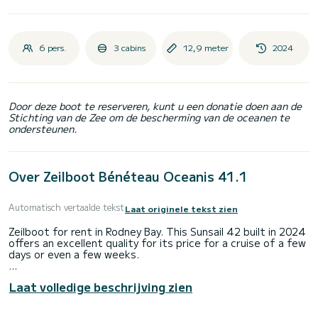
6 pers.
3 cabins
12,9 meter
2024
Door deze boot te reserveren, kunt u een donatie doen aan de
Stichting van de Zee om de bescherming van de oceanen te
ondersteunen.
Over Zeilboot Bénéteau Oceanis 41.1
Automatisch vertaalde tekst
Laat originele tekst zien
Zeilboot for rent in Rodney Bay. This Sunsail 42 built in 2024
offers an excellent quality for its price for a cruise of a few
days or even a few weeks.
The boat has 3 cabins with all comfort and a capacity of 6
Laat volledige beschrijving zien
people. With an overall length of 13 meters, it will be your
best ally to spend an exceptional vacation on the water in
the surroundings of Rodney Bay